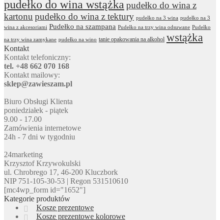
pudełko do wina wstążka
pudełko do wina z
kartonu
pudełko do wina z tektury
pudełko na 3 wina
pudełko na 3
Pudełko na szampana
wina z akcesoriami
Pudełko na trzy wina odsuwane
Pudełko
wstążka
tanie opakowania na alkohol
na trzy wina zamykane
pudełko na wino
Kontakt
Kontakt telefoniczny:
tel. +48 662 070 168
Kontakt mailowy:
sklep@zawieszam.pl
Biuro Obsługi Klienta
poniedziałek - piątek
9.00 - 17.00
Zamówienia internetowe
24h - 7 dni w tygodniu
24marketing
Krzysztof Krzywokulski
ul. Chrobrego 17, 46-200 Kluczbork
NIP 751-105-30-53 | Regon 531510610
[mc4wp_form id="1652"]
Kategorie produktów
Kosze prezentowe
Kosze prezentowe kolorowe