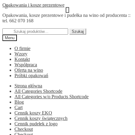
Przejdź
Przejdź
Opakowania i kosze prezentowe
do
do
Opakowania, kosze prezentowe i pudełka na wino od producenta ::
nawigacji
treści
tel. 662 070 168
Szukaj:
Szukaj
Menu
O firmie
Wzory
Kontakt
Współpraca
Oferta na wino
Próbki opakowań
Strona główna
All Categories Shortcode
All Categories w/o Products Shortcode
Blog
Cart
Cennik koszy EKO
Cennik koszy świątecznych
Cennik pudełek z logo
Checkout
Checkout