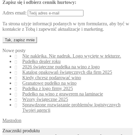
Zapisz się i odbierz cennik hurtowy:
Adres email:
Ta strona użyje informacji podanych w tym formularzu, aby być w
kontakcie z Tobą i zapewnić aktualizacje i marketing.
Nowe posty
Nie naklejka. Nie nadruk. Logo wycięte w tekturze.
Pudełko dealer roku
2026 świąteczne pudełka na wino z logo
Katalog opakowań świątecznych dla firm 2025
Kiedy chcesz podarować wino
Granatowe pudełko na wino
Pudełka z logo firmy 2025
Pudełko na wino z grawerem na laminacie
Wzory świąteczne 2025
Sprawdzone rozwiązanie problemów logistycznych
Twojej agencji
Mastodon
Znaczniki produktu