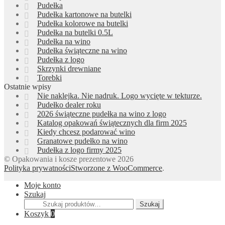
Pudełka
Pudełka kartonowe na butelki
Pudełka kolorowe na butelki
Pudełka na butelki 0.5L
Pudełka na wino
Pudełka świąteczne na wino
Pudełka z logo
Skrzynki drewniane
Torebki
Ostatnie wpisy
Nie naklejka. Nie nadruk. Logo wycięte w tekturze.
Pudełko dealer roku
2026 świąteczne pudełka na wino z logo
Katalog opakowań świątecznych dla firm 2025
Kiedy chcesz podarować wino
Granatowe pudełko na wino
Pudełka z logo firmy 2025
© Opakowania i kosze prezentowe 2026
Polityka prywatności
Stworzone z WooCommerce
.
Moje konto
Szukaj
Szukaj:
Szukaj
Koszyk
0