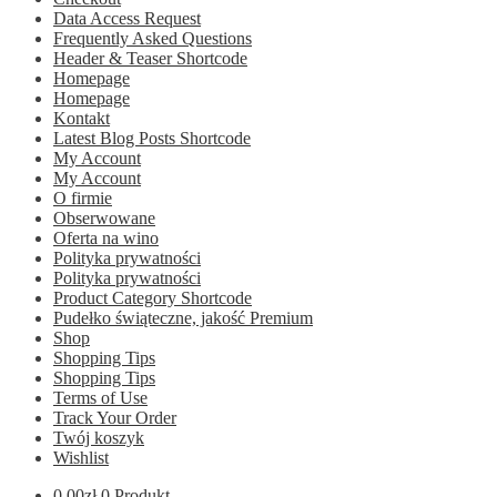
Data Access Request
Frequently Asked Questions
Header & Teaser Shortcode
Homepage
Homepage
Kontakt
Latest Blog Posts Shortcode
My Account
My Account
O firmie
Obserwowane
Oferta na wino
Polityka prywatności
Polityka prywatności
Product Category Shortcode
Pudełko świąteczne, jakość Premium
Shop
Shopping Tips
Shopping Tips
Terms of Use
Track Your Order
Twój koszyk
Wishlist
0.00
zł
0 Produkt