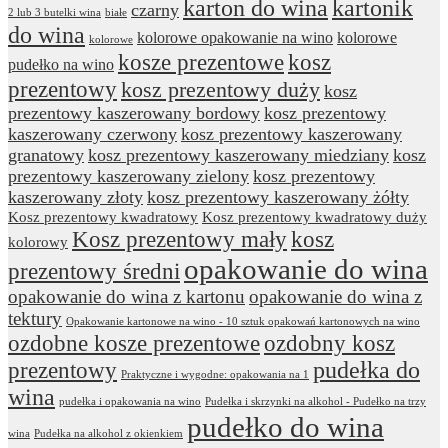
karton do wina
kartonik
czarny
2 lub 3 butelki wina
białe
do wina
kolorowe opakowanie na wino
kolorowe
kolorowe
kosze prezentowe
kosz
pudełko na wino
prezentowy
kosz prezentowy duży
kosz
prezentowy kaszerowany bordowy
kosz prezentowy
kaszerowany czerwony
kosz prezentowy kaszerowany
granatowy
kosz prezentowy kaszerowany miedziany
kosz
prezentowy kaszerowany zielony
kosz prezentowy
kaszerowany złoty
kosz prezentowy kaszerowany żółty
Kosz prezentowy kwadratowy
Kosz prezentowy kwadratowy duży
Kosz prezentowy mały
kosz
kolorowy
opakowanie do wina
prezentowy średni
opakowanie do wina z kartonu
opakowanie do wina z
tektury
Opakowanie kartonowe na wino - 10 sztuk opakowań kartonowych na wino
ozdobne kosze prezentowe
ozdobny kosz
prezentowy
pudełka do
Praktyczne i wygodne: opakowania na 1
wina
pudełka i opakowania na wino
Pudełka i skrzynki na alkohol - Pudełko na trzy
pudełko do wina
wina
Pudełka na alkohol z okienkiem