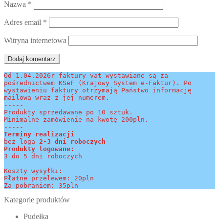
Nazwa
*
Adres email
*
Witryna internetowa
Od 1.04.2026r faktury vat wystawiane są za 
pośrednictwem KSeF (Krajowy System e-Faktur). Po 
wystawieniu faktury otrzymają Państwo informację 
mailową wraz z jej numerem.
-----
Produkty sprzedawane po 10 sztuk.
Minimalne zamówienie na kwotę 200pln.
-----
Terminy realizacji 
bez loga
 2-3 dni roboczych
Produkty logowane:
3 do 5 dni roboczych
----
Koszty wysyłki:
Płatne przelewem: 20pln
Za pobraniem: 35pln
Kategorie produktów
Pudełka