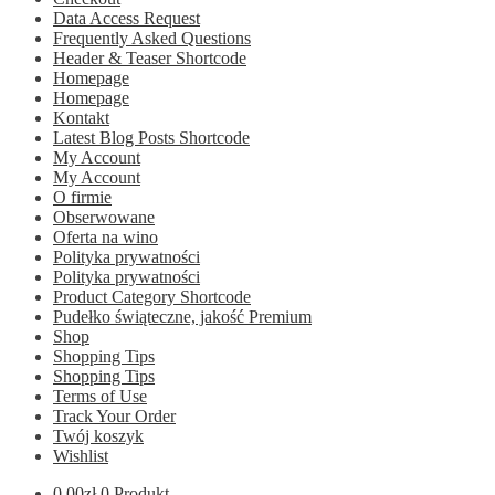
Data Access Request
Frequently Asked Questions
Header & Teaser Shortcode
Homepage
Homepage
Kontakt
Latest Blog Posts Shortcode
My Account
My Account
O firmie
Obserwowane
Oferta na wino
Polityka prywatności
Polityka prywatności
Product Category Shortcode
Pudełko świąteczne, jakość Premium
Shop
Shopping Tips
Shopping Tips
Terms of Use
Track Your Order
Twój koszyk
Wishlist
0.00
zł
0 Produkt