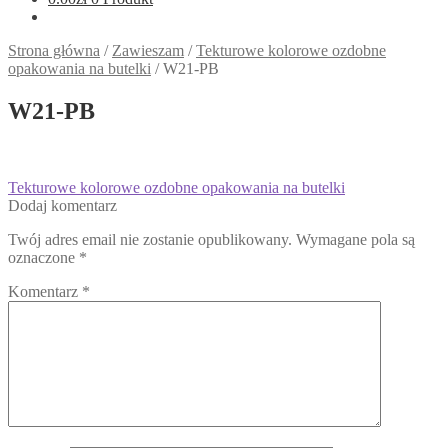
Strona główna
/
Zawieszam
/
Tekturowe kolorowe ozdobne
opakowania na butelki
/
W21-PB
W21-PB
Nawigacja
Poprzedni
Tekturowe kolorowe ozdobne opakowania na butelki
wpis:
Dodaj komentarz
wpisu
Twój adres email nie zostanie opublikowany.
Wymagane pola są
oznaczone
*
Komentarz
*