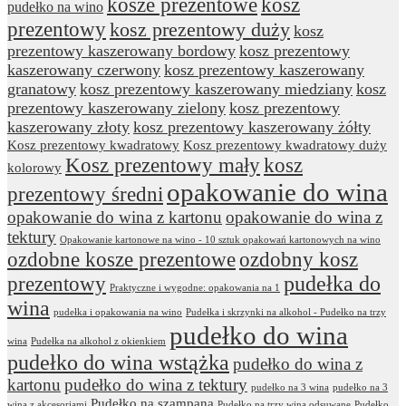
kosze prezentowe
kosz
pudełko na wino
prezentowy
kosz prezentowy duży
kosz
prezentowy kaszerowany bordowy
kosz prezentowy
kaszerowany czerwony
kosz prezentowy kaszerowany
granatowy
kosz prezentowy kaszerowany miedziany
kosz
prezentowy kaszerowany zielony
kosz prezentowy
kaszerowany złoty
kosz prezentowy kaszerowany żółty
Kosz prezentowy kwadratowy
Kosz prezentowy kwadratowy duży
Kosz prezentowy mały
kosz
kolorowy
opakowanie do wina
prezentowy średni
opakowanie do wina z kartonu
opakowanie do wina z
tektury
Opakowanie kartonowe na wino - 10 sztuk opakowań kartonowych na wino
ozdobne kosze prezentowe
ozdobny kosz
prezentowy
pudełka do
Praktyczne i wygodne: opakowania na 1
wina
pudełka i opakowania na wino
Pudełka i skrzynki na alkohol - Pudełko na trzy
pudełko do wina
wina
Pudełka na alkohol z okienkiem
pudełko do wina wstążka
pudełko do wina z
kartonu
pudełko do wina z tektury
pudełko na 3 wina
pudełko na 3
Pudełko na szampana
wina z akcesoriami
Pudełko na trzy wina odsuwane
Pudełko