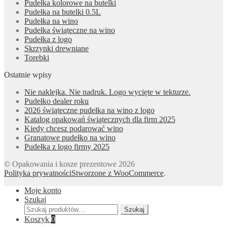
Pudełka kolorowe na butelki
Pudełka na butelki 0.5L
Pudełka na wino
Pudełka świąteczne na wino
Pudełka z logo
Skrzynki drewniane
Torebki
Ostatnie wpisy
Nie naklejka. Nie nadruk. Logo wycięte w tekturze.
Pudełko dealer roku
2026 świąteczne pudełka na wino z logo
Katalog opakowań świątecznych dla firm 2025
Kiedy chcesz podarować wino
Granatowe pudełko na wino
Pudełka z logo firmy 2025
© Opakowania i kosze prezentowe 2026
Polityka prywatności
Stworzone z WooCommerce
.
Moje konto
Szukaj
Szukaj:
Szukaj
Koszyk
0