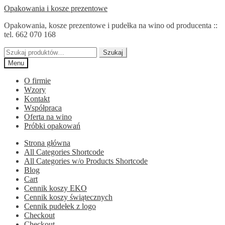
Przejdź
Przejdź
Opakowania i kosze prezentowe
do
do
Opakowania, kosze prezentowe i pudełka na wino od producenta ::
nawigacji
treści
tel. 662 070 168
Szukaj:
Szukaj
Menu
O firmie
Wzory
Kontakt
Współpraca
Oferta na wino
Próbki opakowań
Strona główna
All Categories Shortcode
All Categories w/o Products Shortcode
Blog
Cart
Cennik koszy EKO
Cennik koszy świątecznych
Cennik pudełek z logo
Checkout
Checkout