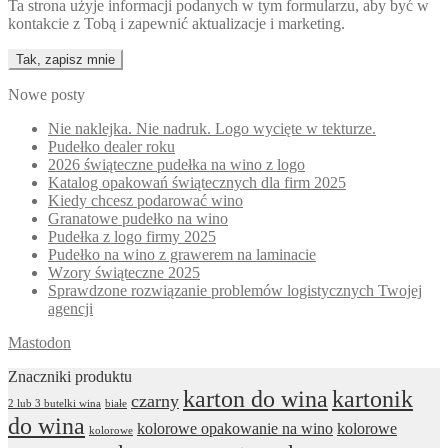
Ta strona użyje informacji podanych w tym formularzu, aby być w
kontakcie z Tobą i zapewnić aktualizacje i marketing.
Nowe posty
Nie naklejka. Nie nadruk. Logo wycięte w tekturze.
Pudełko dealer roku
2026 świąteczne pudełka na wino z logo
Katalog opakowań świątecznych dla firm 2025
Kiedy chcesz podarować wino
Granatowe pudełko na wino
Pudełka z logo firmy 2025
Pudełko na wino z grawerem na laminacie
Wzory świąteczne 2025
Sprawdzone rozwiązanie problemów logistycznych Twojej
agencji
Mastodon
Znaczniki produktu
karton do wina
kartonik
czarny
2 lub 3 butelki wina
białe
do wina
kolorowe opakowanie na wino
kolorowe
kolorowe