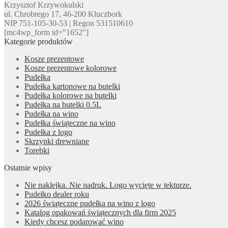
Krzysztof Krzywokulski
ul. Chrobrego 17, 46-200 Kluczbork
NIP 751-105-30-53 | Regon 531510610
[mc4wp_form id="1652"]
Kategorie produktów
Kosze prezentowe
Kosze prezentowe kolorowe
Pudełka
Pudełka kartonowe na butelki
Pudełka kolorowe na butelki
Pudełka na butelki 0.5L
Pudełka na wino
Pudełka świąteczne na wino
Pudełka z logo
Skrzynki drewniane
Torebki
Ostatnie wpisy
Nie naklejka. Nie nadruk. Logo wycięte w tekturze.
Pudełko dealer roku
2026 świąteczne pudełka na wino z logo
Katalog opakowań świątecznych dla firm 2025
Kiedy chcesz podarować wino