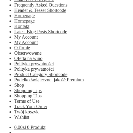
Frequently Asked Questions
Header & Teaser Shortcode
Homepage
Homepage
Kontakt
Latest Blog Posts Shortcode
My Account
My Account
O firmie
Obserwowane
Oferta na wino
Polityka prywatności
Polityka prywatności
Product Category Shortcode
Pudełko świąteczne, jakość Premium
Shop
Shopping Tips
Shopping Tips
Terms of Use
Track Your Order
Twój koszyk
Wishlist
0.00
zł
0 Produkt