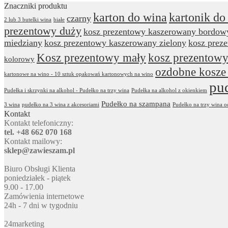
Znaczniki produktu
karton do wina
kartonik do
czarny
2 lub 3 butelki wina
białe
prezentowy duży
kosz prezentowy kaszerowany bordow
miedziany
kosz prezentowy kaszerowany zielony
kosz prez
Kosz prezentowy mały
kosz prezentowy
kolorowy
ozdobne kosze
kartonowe na wino - 10 sztuk opakowań kartonowych na wino
pu
Pudełka i skrzynki na alkohol - Pudełko na trzy wina
Pudełka na alkohol z okienkiem
Pudełko na szampana
3 wina
pudełko na 3 wina z akcesoriami
Pudełko na trzy wina 
Kontakt
Kontakt telefoniczny:
tel. +48 662 070 168
Kontakt mailowy:
sklep@zawieszam.pl
Biuro Obsługi Klienta
poniedziałek - piątek
9.00 - 17.00
Zamówienia internetowe
24h - 7 dni w tygodniu
24marketing