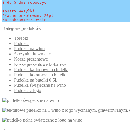
3 do 5 dni roboczych
----
Koszty wysyłki:
Płatne przelewem: 20pln
Za pobraniem: 35pln
Kategorie produktów
Torebki
Pudełka
Pudełka na wino
Skrzynki drewniane
Kosze prezentowe
Kosze prezentowe kolorowe
Pudełka kartonowe na butelki
Pudełka kolorowe na butelki
Pudełka na butelki 0.5L
Pudełka świąteczne na wino
Pudełka z logo