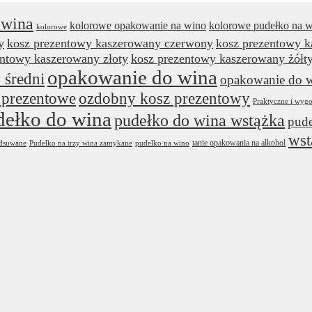
 wina
kolorowe opakowanie na wino
kolorowe pudełko na 
kolorowe
y
kosz prezentowy kaszerowany czerwony
kosz prezentowy 
entowy kaszerowany złoty
kosz prezentowy kaszerowany żółt
opakowanie do wina
 średni
opakowanie do w
 prezentowe
ozdobny kosz prezentowy
Praktyczne i wyg
dełko do wina
pudełko do wina wstążka
pude
wst
tanie opakowania na alkohol
odsuwane
Pudełko na trzy wina zamykane
pudełko na wino