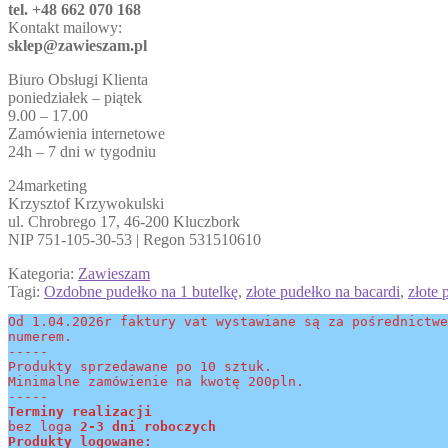
tel. +48 662 070 168
Kontakt mailowy:
sklep@zawieszam.pl
Biuro Obsługi Klienta
poniedziałek – piątek
9.00 – 17.00
Zamówienia internetowe
24h – 7 dni w tygodniu
24marketing
Krzysztof Krzywokulski
ul. Chrobrego 17, 46-200 Kluczbork
NIP 751-105-30-53 | Regon 531510610
Kategoria:
Zawieszam
Tagi:
Ozdobne pudełko na 1 butelkę
,
złote pudełko na bacardi
,
złote
Od 1.04.2026r faktury vat wystawiane są za pośrednictwe
numerem.
-----
Produkty sprzedawane po 10 sztuk.
Minimalne zamówienie na kwotę 200pln.
-----
Terminy realizacji 
bez loga
 2-3 dni roboczych
Produkty logowane: