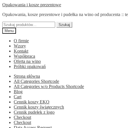
Przejdź
Przejdź
Opakowania i kosze prezentowe
do
do
Opakowania, kosze prezentowe i pudełka na wino od producenta :: te
nawigacji
treści
Szukaj:
Szukaj
Menu
O firmie
Wzory
Kontakt
Współpraca
Oferta na wino
Próbki opakowań
Strona główna
All Categories Shortcode
All Categories w/o Products Shortcode
Blog
Cart
Cennik koszy EKO
Cennik koszy świątecznych
Cennik pudełek z logo
Checkout
Checkout
Data Access Request