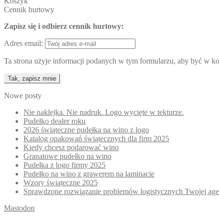
Koszyk
Cennik hurtowy
Zapisz się i odbierz cennik hurtowy:
Adres email:
Ta strona użyje informacji podanych w tym formularzu, aby być w kon
Nowe posty
Nie naklejka. Nie nadruk. Logo wycięte w tekturze.
Pudełko dealer roku
2026 świąteczne pudełka na wino z logo
Katalog opakowań świątecznych dla firm 2025
Kiedy chcesz podarować wino
Granatowe pudełko na wino
Pudełka z logo firmy 2025
Pudełko na wino z grawerem na laminacie
Wzory świąteczne 2025
Sprawdzone rozwiązanie problemów logistycznych Twojej age
Mastodon