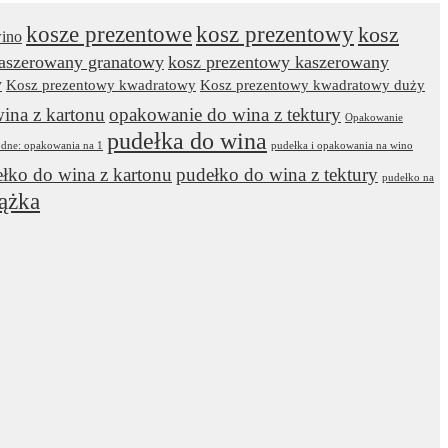
kosze prezentowe
kosz prezentowy
kosz
wino
kaszerowany granatowy
kosz prezentowy kaszerowany
y
Kosz prezentowy kwadratowy
Kosz prezentowy kwadratowy duży
ina z kartonu
opakowanie do wina z tektury
Opakowanie
pudełka do wina
odne: opakowania na 1
pudełka i opakowania na wino
łko do wina z kartonu
pudełko do wina z tektury
pudełko na
ążka