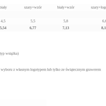
biały
szary+wzór
biały+wzór
szary+logo
4,5
5,5
5,8
6,
5,54
6,77
7,13
8,
typ wstążka)
o wyboru z własnym logotypem lub tylko ze świątecznym grawerem