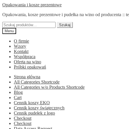
Przejdź
Przejdź
Opakowania i kosze prezentowe
do
do
Opakowania, kosze prezentowe i pudełka na wino od producenta :: te
nawigacji
treści
Szukaj:
Szukaj
Menu
O firmie
Wzory
Kontakt
Współpraca
Oferta na wino
Próbki opakowań
Strona główna
All Categories Shortcode
All Categories w/o Products Shortcode
Blog
Cart
Cennik koszy EKO
Cennik koszy świątecznych
Cennik pudełek z logo
Checkout
Checkout
Data Access Request