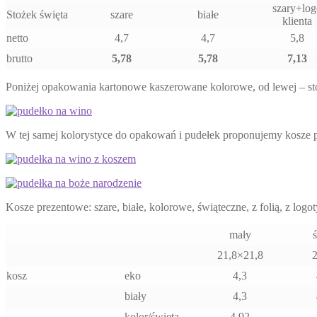
szary+log
Stożek święta
szare
białe
klienta
netto
4,7
4,7
5,8
brutto
5,78
5,78
7,13
Poniżej opakowania kartonowe kaszerowane kolorowe, od lewej – sto
W tej samej kolorystyce do opakowań i pudełek proponujemy kosze
Kosze prezentowe: szare, białe, kolorowe, świąteczne, z folią, z log
mały
21,8×21,8
kosz
eko
4,3
biały
4,3
kolor/święta
4,92