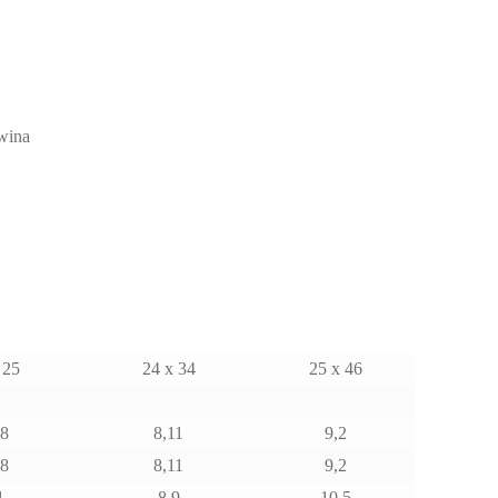
 wina
 25
24 x 34
25 x 46
38
8,11
9,2
38
8,11
9,2
1
8,9
10,5