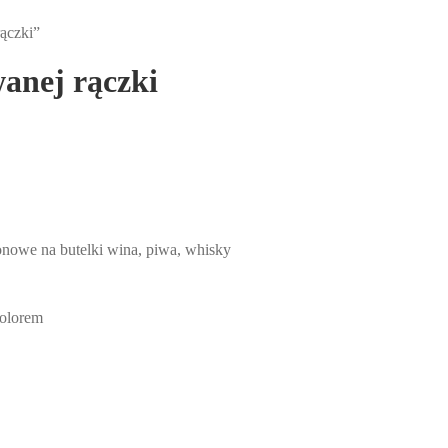
ączki”
wanej rączki
onowe na butelki wina, piwa, whisky
kolorem