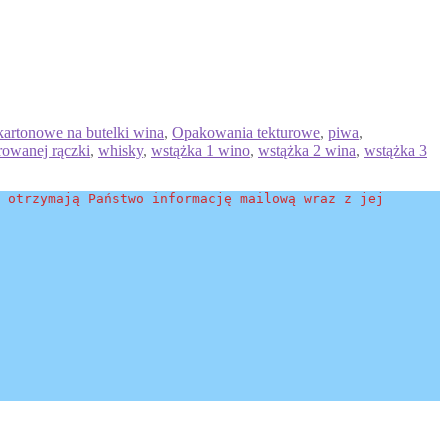
artonowe na butelki wina
,
Opakowania tekturowe
,
piwa
,
rowanej rączki
,
whisky
,
wstążka 1 wino
,
wstążka 2 wina
,
wstążka 3
 otrzymają Państwo informację mailową wraz z jej 