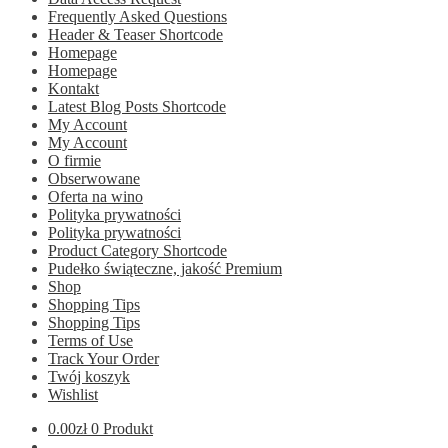
Frequently Asked Questions
Header & Teaser Shortcode
Homepage
Homepage
Kontakt
Latest Blog Posts Shortcode
My Account
My Account
O firmie
Obserwowane
Oferta na wino
Polityka prywatności
Polityka prywatności
Product Category Shortcode
Pudełko świąteczne, jakość Premium
Shop
Shopping Tips
Shopping Tips
Terms of Use
Track Your Order
Twój koszyk
Wishlist
0.00
zł
0 Produkt