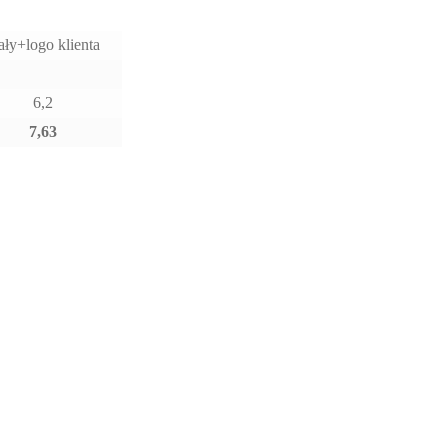
ały+logo klienta
6,2
7,63