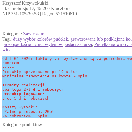
Krzysztof Krzywokulski
ul. Chrobrego 17, 46-200 Kluczbork
NIP 751-105-30-53 | Regon 531510610
Kategoria:
Zawieszam
Tagi:
duży wybór kolorów pudełek
,
grawerowane lub podklejone ko
prostopadłościan z uchwytem w postaci sznurka
,
Pudełko na wino z l
wina
Od 1.04.2026r faktury vat wystawiane są za pośrednictwe
numerem.
-----
Produkty sprzedawane po 10 sztuk.
Minimalne zamówienie na kwotę 200pln.
-----
Terminy realizacji 
bez loga
 2-3 dni roboczych
Produkty logowane:
3 do 5 dni roboczych
----
Koszty wysyłki:
Płatne przelewem: 20pln
Za pobraniem: 35pln
Kategorie produktów