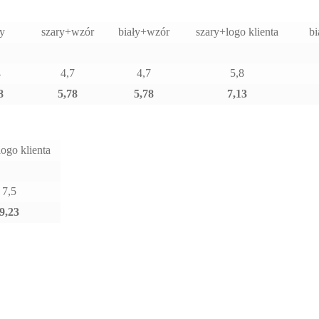
ły
szary+wzór
biały+wzór
szary+logo klienta
bi
4
4,7
4,7
5,8
8
5,78
5,78
7,13
logo klienta
7,5
9,23