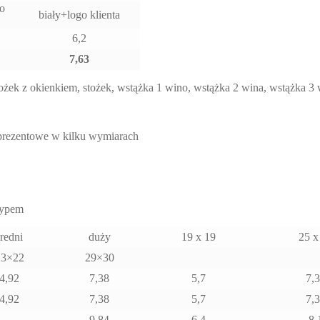
o
biały+logo klienta
6,2
7,63
żek z okienkiem, stożek, wstążka 1 wino, wstążka 2 wina, wstążka 3
 prezentowe w kilku wymiarach
otypem
średni
duży
19 x 19
25 x
23×22
29×30
4,92
7,38
5,7
7,
4,92
7,38
5,7
7,
9,84
6,4
8,