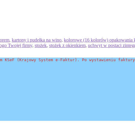
lorem
,
kartony i pudełka na wino
,
kolorowe (16 kolorów) opakowania k
ogo Twojej firmy
,
stożek
,
stożek z okienkiem
,
uchwyt w postaci zinteg
m KSeF (Krajowy System e-Faktur). Po wystawieniu faktury