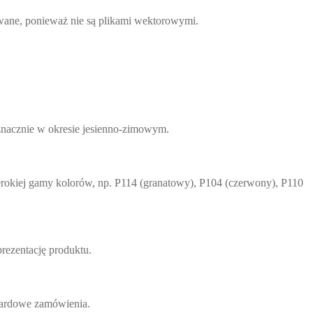
towane, ponieważ nie są plikami wektorowymi.
 znacznie w okresie jesienno-zimowym.
zerokiej gamy kolorów, np. P114 (granatowy), P104 (czerwony), P110
prezentację produktu.
dardowe zamówienia.