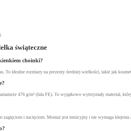
5
ełka świąteczne
kienkiem choinki?
To idealne rozmiary na prezenty średniej wielkości, takie jak kosmety
e?
gramaturze 476 g/m² (fala FE). To wyjątkowo wytrzymały materiał, któr
 zagięciom i nacięciom. Montaż jest intuicyjny i nie wymaga klejenia
go?