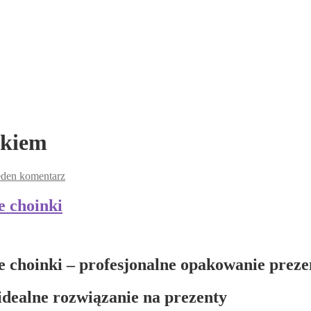
nkiem
eden komentarz
e choinki
ie choinki – profesjonalne opakowanie prez
idealne rozwiązanie na prezenty