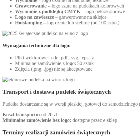
Wycinanie
– logo czarne na naturalnej tekturze
Grawerowanie
– logo szare na pudełkach kolorowych
Wycinanie z podklejką CMYK
– logo pełnokolorowe
Logo na zawieszce
– grawerowane na sklejce
Hotstamping
– logo złote lub srebrne (od 100 sztuk)
Wymagania techniczne dla logo:
Pliki wektorowe: .cdr, .pdf, .svg, .eps, .ai
Minimalne zamówienie z logo: 50 sztuk
Zdjęcia (.png, .jpg) nie są akceptowane
Transport i dostawa pudełek świątecznych
Pudełka dostarczane są w wersji płaskiej, gotowej do samodzielnego
Koszt transportu:
od 20 zł
Minimalne zamówienie bez logo:
dostępne przez e-sklep
Terminy realizacji zamówień świątecznych