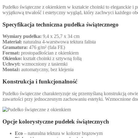
Pudełko świąteczne z okienkiem w kształcie choinki to eleganckie i 
wyjątkową trwałość i estetyczny wygląd, który zachwyci każdego o
Specyfikacja techniczna pudełka świątecznego
Wymiary pudełka:
9,4 x 25,7 x 34 cm
Materiał:
naturalna 4-warstwowa tektura falista
Gramatura:
476 g/m² (fala FE)
Format:
prostopadłościan z okienkiem
Okienko:
kształt choinki z sztywną folią
Uchwyt:
wzmocniony z tasiemki
Montaż:
automatyczny, bez klejenia
Konstrukcja i funkcjonalność
Pudełko świąteczne charakteryzuje się przemyślaną konstrukcją otwie
zawartości przy jednoczesnym zachowaniu estetyki. Wzmocnione dno 
Opcje kolorystyczne pudełek świątecznych
Eco
– naturalna tektura w kolorze brązowym