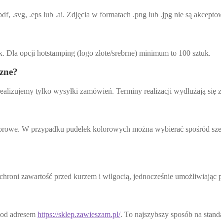
df, .svg, .eps lub .ai. Zdjęcia w formatach .png lub .jpg nie są akcep
. Dla opcji hotstamping (logo złote/srebrne) minimum to 100 sztuk.
czne?
ealizujemy tylko wysyłki zamówień. Terminy realizacji wydłużają się
z kolorowe. W przypadku pudełek kolorowych można wybierać spośród s
a chroni zawartość przed kurzem i wilgocią, jednocześnie umożliwiając 
 pod adresem
https://sklep.zawieszam.pl/
. To najszybszy sposób na stan