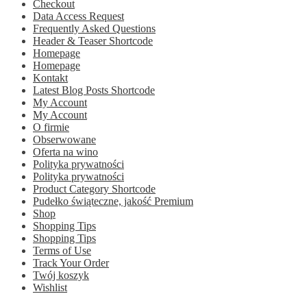
Checkout
Data Access Request
Frequently Asked Questions
Header & Teaser Shortcode
Homepage
Homepage
Kontakt
Latest Blog Posts Shortcode
My Account
My Account
O firmie
Obserwowane
Oferta na wino
Polityka prywatności
Polityka prywatności
Product Category Shortcode
Pudełko świąteczne, jakość Premium
Shop
Shopping Tips
Shopping Tips
Terms of Use
Track Your Order
Twój koszyk
Wishlist