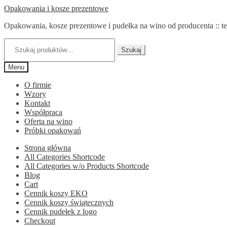
Przejdź
Przejdź
Opakowania i kosze prezentowe
do
do
Opakowania, kosze prezentowe i pudełka na wino od producenta :: te
nawigacji
treści
Szukaj:
Szukaj
Menu
O firmie
Wzory
Kontakt
Współpraca
Oferta na wino
Próbki opakowań
Strona główna
All Categories Shortcode
All Categories w/o Products Shortcode
Blog
Cart
Cennik koszy EKO
Cennik koszy świątecznych
Cennik pudełek z logo
Checkout