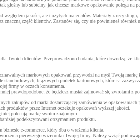
ak głośny lub subtelny, jak chcesz; markowe opakowanie polega na per
od względem jakości, ale i użytych materiałów. Materiały z recyklingu
zez znaczną część klientów. Zastanów się, czy nie powinieneś równie
dla Twoich klientów. Przeprowadzono badania, które dowodzą, że klien
zpoznawalnych markowych opakowań przywodzi na myśl Twoją markę k
 tle standardowych, brązowych pudełek kartonowych, które są zazwycz
jej firmy w oczach konsumenta.
 mniej prawdopodobne, że będziesz musiał zajmować się zwrotami z p
nownych zakupów od marki dostarczającej zamówienia w opakowaniach 
ch produktów przez Internet oczekuje opakowań wyższej jakości.
ętniej polecają markę swoim znajomym.
 bardziej podekscytowani otrzymaniem produktu.
biznesie e-commerce, który dba o wrażenia klienta.
orzenia pierwszego wizerunku Twojej firmy. Należy wziąć pod uwagę