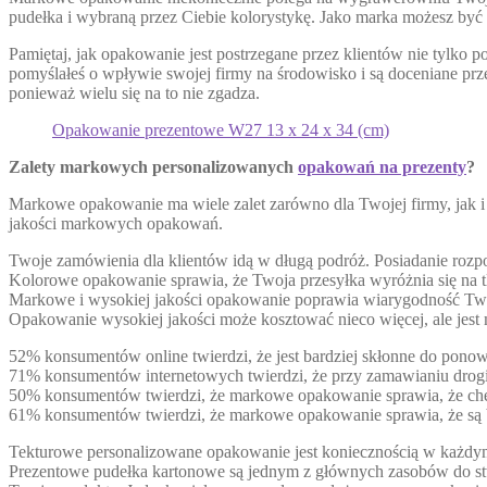
pudełka i wybraną przez Ciebie kolorystykę. Jako marka możesz być t
Pamiętaj, jak opakowanie jest postrzegane przez klientów nie tylko p
pomyślałeś o wpływie swojej firmy na środowisko i są doceniane pr
ponieważ wielu się na to nie zgadza.
Opakowanie prezentowe W27 13 x 24 x 34 (cm)
Zalety markowych personalizowanych
opakowań na prezenty
?
Markowe opakowanie ma wiele zalet zarówno dla Twojej firmy, jak i 
jakości markowych opakowań.
Twoje zamówienia dla klientów idą w długą podróż. Posiadanie ro
Kolorowe opakowanie sprawia, że ​​Twoja przesyłka wyróżnia się na
Markowe i wysokiej jakości opakowanie poprawia wiarygodność Two
Opakowanie wysokiej jakości może kosztować nieco więcej, ale jest
52% konsumentów online twierdzi, że jest bardziej skłonne do po
71% konsumentów internetowych twierdzi, że przy zamawianiu drogi
50% konsumentów twierdzi, że markowe opakowanie sprawia, że ​​ch
61% konsumentów twierdzi, że markowe opakowanie sprawia, że ​​są
Tekturowe personalizowane opakowanie jest koniecznością w każdym 
Prezentowe pudełka kartonowe są jednym z głównych zasobów do stw