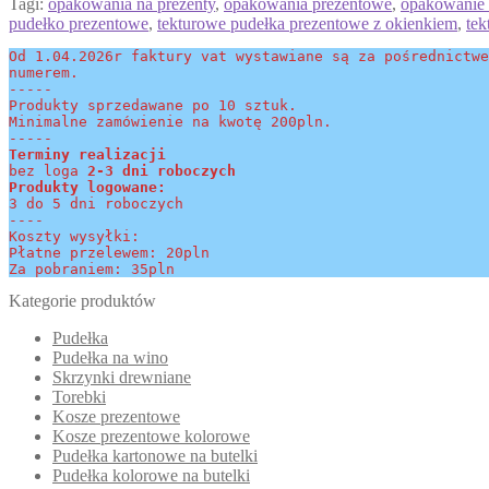
Tagi:
opakowania na prezenty
,
opakowania prezentowe
,
opakowanie 
pudełko prezentowe
,
tekturowe pudełka prezentowe z okienkiem
,
tek
Od 1.04.2026r faktury vat wystawiane są za pośrednictwe
numerem.
-----
Produkty sprzedawane po 10 sztuk.
Minimalne zamówienie na kwotę 200pln.
-----
Terminy realizacji 
bez loga
 2-3 dni roboczych
Produkty logowane:
3 do 5 dni roboczych
----
Koszty wysyłki:
Płatne przelewem: 20pln
Za pobraniem: 35pln
Kategorie produktów
Pudełka
Pudełka na wino
Skrzynki drewniane
Torebki
Kosze prezentowe
Kosze prezentowe kolorowe
Pudełka kartonowe na butelki
Pudełka kolorowe na butelki