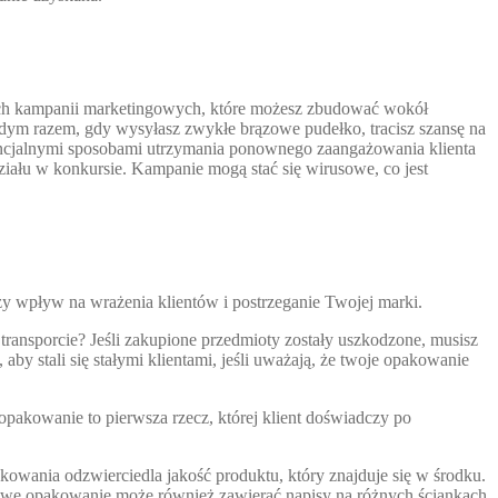
etnych kampanii marketingowych, które możesz zbudować wokół
żdym razem, gdy wysyłasz zwykłe brązowe pudełko, tracisz szansę na
tencjalnymi sposobami utrzymania ponownego zaangażowania klienta
ziału w konkursie. Kampanie mogą stać się wirusowe, co jest
y wpływ na wrażenia klientów i postrzeganie Twojej marki.
transporcie? Jeśli zakupione przedmioty zostały uszkodzone, musisz
y stali się stałymi klientami, jeśli uważają, że twoje opakowanie
opakowanie to pierwsza rzecz, której klient doświadczy po
kowania odzwierciedla jakość produktu, który znajduje się w środku.
we opakowanie może również zawierać napisy na różnych ściankach