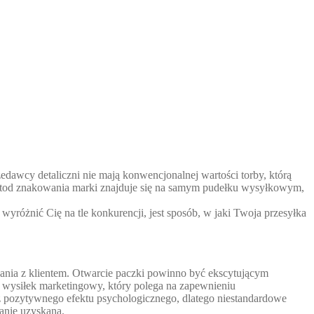
zedawcy detaliczni nie mają konwencjonalnej wartości torby, którą
metod znakowania marki znajduje się na samym pudełku wysyłkowym,
óżnić Cię na tle konkurencji, jest sposób, w jaki Twoja przesyłka
nia z klientem. Otwarcie paczki powinno być ekscytującym
o wysiłek marketingowy, który polega na zapewnieniu
 pozytywnego efektu psychologicznego, dlatego niestandardowe
anie uzyskana.