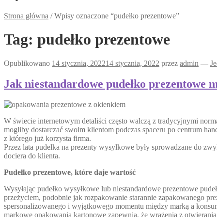
Strona główna
/
Wpisy oznaczone “pudełko prezentowe”
Tag:
pudełko prezentowe
Opublikowano
14 stycznia, 2022
14 stycznia, 2022
przez
admin
—
J
Jak niestandardowe pudełko prezentowe 
W świecie internetowym detaliści często walczą z tradycyjnymi normam
mogliby dostarczać swoim klientom podczas spaceru po centrum han
z którego już korzysta firma.
Przez lata pudełka na prezenty wysyłkowe były sprowadzane do zwyk
dociera do klienta.
Pudełko prezentowe, które daje wartość
Wysyłając pudełko wysyłkowe lub niestandardowe prezentowe pudełk
przeżyciem, podobnie jak rozpakowanie starannie zapakowanego prez
spersonalizowanego i wyjątkowego momentu między marką a konsumen
markowe opakowania kartonowe zapewnią, że wrażenia z otwierania i