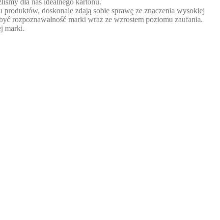
liśmy dla nas idealnego kartonu.
 produktów, doskonale zdają sobie sprawę ze znaczenia wysokiej
obyć rozpoznawalność marki wraz ze wzrostem poziomu zaufania.
j marki.