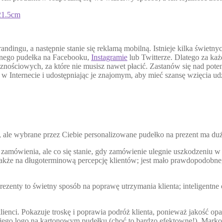
21.5cm
randingu, a następnie stanie się reklamą mobilną. Istnieje kilka świ
lnego pudełka na Facebooku,
Instagramie
lub Twitterze. Dlatego za ka
znościowych, za które nie musisz nawet płacić. Zastanów się nad po
w Internecie i udostępniając je znajomym, aby mieć szansę wzięcia ud
ale wybrane przez Ciebie personalizowane pudełko na prezent ma duż
zamówienia, ale co się stanie, gdy zamówienie ulegnie uszkodzeniu w 
że na długoterminową percepcję klientów; jest mało prawdopodobne, ab
zenty to świetny sposób na poprawę utrzymania klienta; inteligentne 
enci. Pokazuje troskę i poprawia podróż klienta, ponieważ jakość opa
go logo na kartonowym pudełku (choć to bardzo efektowne!). Marko