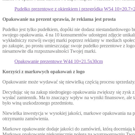
Pudełko prezentowe z okienkiem i przegródką W54 10×20.7×
Opakowanie na prezent sprawia, że ​​reklama jest prosta
Pudełko jest tylko pudełkiem, dopóki nie dodasz niestandardowego b
swojego opakowania. 4 na 10 konsumentów udostępni zdjęcie unika
wykładniczy rozwój swojej marki poprzez reklamy w mediach społec
po zakupie, po prostu umieszczając swoje pudełko prezentowe z logo 
niesamowite dla rozpoznawalności Twojej marki.
Opakowanie prezentowe W44 10×21.5x30cm
Korzyści z markowych opakowań z logo
Opakowanie może wydawać się niewielką częścią procesu sprzedaży, 
Decydując się na zakup niedrogiego opakowania zwiększy się zysk z 
wysłać zamiennik. Ma to znaczący wpływ na wyniki finansowe, ale tak
było winą uszkodzonego przedmiotu.
Niewielka inwestycja w wysokiej jakości, markowe opakowania na pre
otrzymaniu zamówienia.
Markowe opakowanie dodaje jakości do zamówień, którą doceniają kli
Markowe opakowanie niekoniecznie polega na wygrawerowniu Twoje