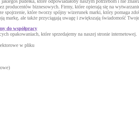
jakiegoś pudełka, które odpowiadałoby naszym potrzebom i nie znaleź
z producentów biznesowych. Firmy, które opierają się na wytwarzaniu
ze spojrzenie, które tworzy spójny wizerunek marki, który pomaga zd
oją markę, ale także przyciągają uwagę i zwiększają świadomość Twoje
my do współpracy
cych opakowaniach, które sprzedajemy na naszej stronie internetowej.
wektorowe w pliku
rowe)