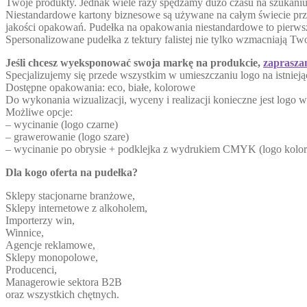
Twoje produkty. Jednak wiele razy spędzamy dużo czasu na szukaniu 
Niestandardowe kartony biznesowe są używane na całym świecie prze
jakości opakowań. Pudełka na opakowania niestandardowe to pierws
Spersonalizowane pudełka z tektury falistej nie tylko wzmacniają Tw
Jeśli chcesz wyeksponować swoja markę na produkcie,
zaprasza
Specjalizujemy się przede wszystkim w umieszczaniu logo na istnieją
Dostępne opakowania: eco, białe, kolorowe
Do wykonania wizualizacji, wyceny i realizacji konieczne jest logo 
Możliwe opcje:
– wycinanie (logo czarne)
– grawerowanie (logo szare)
– wycinanie po obrysie + podklejka z wydrukiem CMYK (logo kolo
Dla kogo oferta na pudełka?
Sklepy stacjonarne branżowe,
Sklepy internetowe z alkoholem,
Importerzy win,
Winnice,
Agencje reklamowe,
Sklepy monopolowe,
Producenci,
Managerowie sektora B2B
oraz wszystkich chętnych.