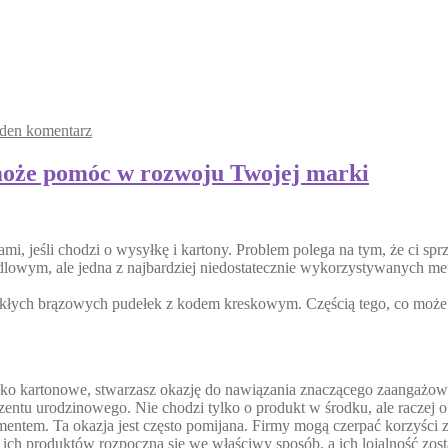
eden komentarz
może pomóc w rozwoju Twojej marki
i, jeśli chodzi o wysyłkę i kartony. Problem polega na tym, że ci spr
dlowym, ale jedna z najbardziej niedostatecznie wykorzystywanych 
łych brązowych pudełek z kodem kreskowym. Częścią tego, co może wyr
o kartonowe, stwarzasz okazję do nawiązania znaczącego zaangażowa
entu urodzinowego. Nie chodzi tylko o produkt w środku, ale raczej 
tem. Ta okazja jest często pomijana. Firmy mogą czerpać korzyści z
ch produktów rozpoczną się we właściwy sposób, a ich lojalność zost