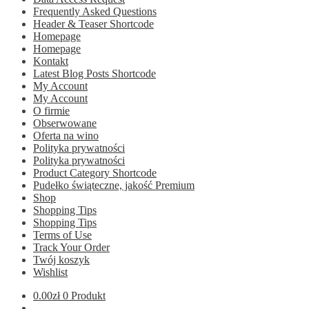
Frequently Asked Questions
Header & Teaser Shortcode
Homepage
Homepage
Kontakt
Latest Blog Posts Shortcode
My Account
My Account
O firmie
Obserwowane
Oferta na wino
Polityka prywatności
Polityka prywatności
Product Category Shortcode
Pudełko świąteczne, jakość Premium
Shop
Shopping Tips
Shopping Tips
Terms of Use
Track Your Order
Twój koszyk
Wishlist
0.00
zł
0 Produkt