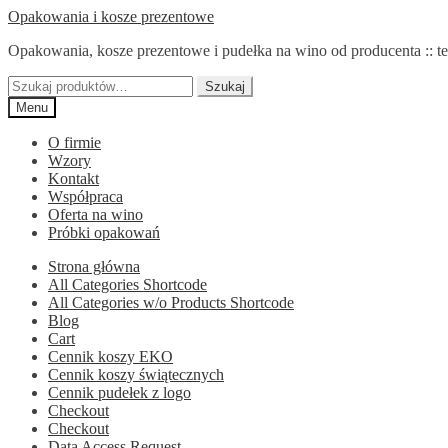
Przejdź
Przejdź
Opakowania i kosze prezentowe
do
do
Opakowania, kosze prezentowe i pudełka na wino od producenta :: te
nawigacji
treści
Szukaj:
Szukaj
Menu
O firmie
Wzory
Kontakt
Współpraca
Oferta na wino
Próbki opakowań
Strona główna
All Categories Shortcode
All Categories w/o Products Shortcode
Blog
Cart
Cennik koszy EKO
Cennik koszy świątecznych
Cennik pudełek z logo
Checkout
Checkout
Data Access Request