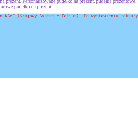
na prezent
,
Personalizowane pudełko na prezent
,
pudelka prezentowe
,
turowe pudełko na prezent
m KSeF (Krajowy System e-Faktur). Po wystawieniu faktury