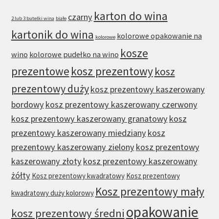
karton do wina
czarny
2 lub 3 butelki wina
białe
kartonik do wina
kolorowe opakowanie na
kolorowe
kosze
wino
kolorowe pudełko na wino
prezentowe
kosz prezentowy
kosz
prezentowy duży
kosz prezentowy kaszerowany
bordowy
kosz prezentowy kaszerowany czerwony
kosz prezentowy kaszerowany granatowy
kosz
prezentowy kaszerowany miedziany
kosz
prezentowy kaszerowany zielony
kosz prezentowy
kaszerowany złoty
kosz prezentowy kaszerowany
żółty
Kosz prezentowy kwadratowy
Kosz prezentowy
Kosz prezentowy mały
kwadratowy duży kolorowy
opakowanie
kosz prezentowy średni