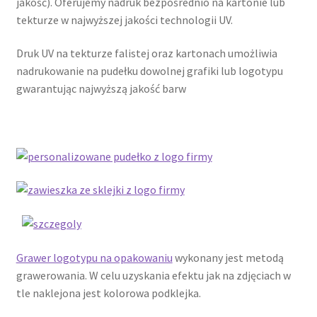
jakość). Oferujemy nadruk bezpośrednio na kartonie lub
Kontakt
tekturze w najwyższej jakości technologii UV.
Druk UV na tekturze falistej oraz kartonach umożliwia
Latest Blog Posts Shortcode
nadrukowanie na pudełku dowolnej grafiki lub logotypu
gwarantując najwyższą jakość barw
My Account
My Account
O firmie
Obserwowane
Oferta na wino
Grawer logotypu na opakowaniu
wykonany jest metodą
grawerowania. W celu uzyskania efektu jak na zdjęciach w
Polityka prywatności
tle naklejona jest kolorowa podklejka.