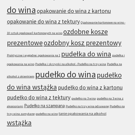
do wina
opakowanie do wina z kartonu
opakowanie do wina z tektury
Opakowanie kartonowe na wino -
ozdobne kosze
10 sztuk opakowań kartonowych na wino
prezentowe
ozdobny kosz prezentowy
pudełka do wina
Praktyczne i wygodne: opakowania na 1
pudełka i
opakowania na wino
Pudełka i skrzynki na alkohol - Pudełko na trzy wina
Pudełka na
pudełko do wina
pudełko
alkohol z okienkiem
do wina wstążka
pudełko do wina z kartonu
pudełko do wina z tektury
pudełko na 3 wina
pudełko na 3 wina z
Pudełko na szampana
akcesoriami
Pudełko na trzy wina odsuwane
Pudełko na
tanie opakowania na alkohol
trzy wina zamykane
pudełko na wino
wstążka