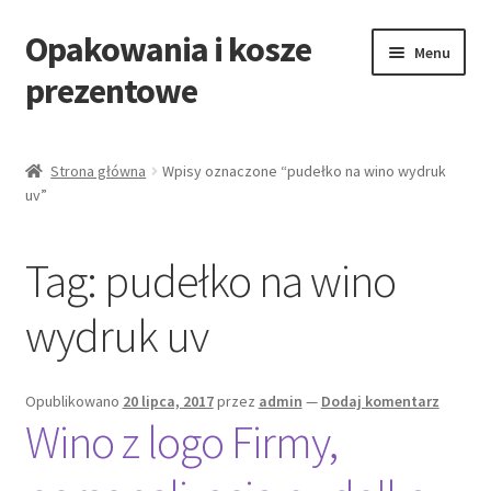
Opakowania i kosze
Przejdź
Przejdź
Menu
do
do
prezentowe
nawigacji
treści
Strona główna
Strona główna
Wpisy oznaczone “pudełko na wino wydruk
uv”
All Categories Shortcode
All Categories w/o Products Shortcode
Tag:
pudełko na wino
Blog
wydruk uv
Cart
Opublikowano
20 lipca, 2017
przez
admin
—
Dodaj komentarz
Wino z logo Firmy,
Cennik koszy EKO
Cennik koszy świątecznych