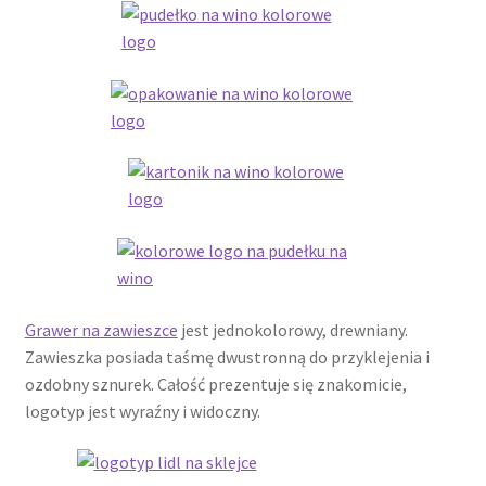
Polityka prywatności
Product Category Shortcode
Pudełko świąteczne, jakość Premium
Shop
Shopping Tips
Shopping Tips
Grawer na zawieszce
jest jednokolorowy, drewniany.
Terms of Use
Zawieszka posiada taśmę dwustronną do przyklejenia i
ozdobny sznurek. Całość prezentuje się znakomicie,
Track Your Order
logotyp jest wyraźny i widoczny.
Twój koszyk