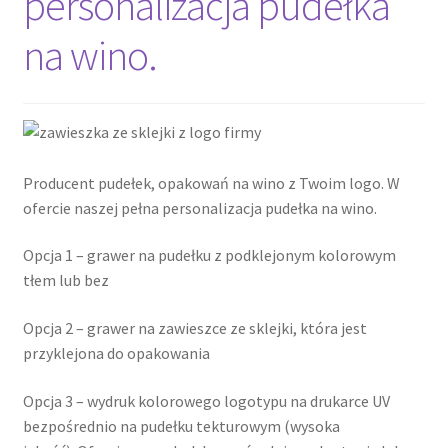
personalizacja pudełka
na wino.
Cennik pudełek z logo
Checkout
Checkout
Producent pudełek, opakowań na wino z Twoim logo. W
ofercie naszej pełna personalizacja pudełka na wino.
Data Access Request
Opcja 1 – grawer na pudełku z podklejonym kolorowym
Frequently Asked Questions
tłem lub bez
Header & Teaser Shortcode
Opcja 2 – grawer na zawieszce ze sklejki, która jest
przyklejona do opakowania
Homepage
Opcja 3 – wydruk kolorowego logotypu na drukarce UV
Homepage
bezpośrednio na pudełku tekturowym (wysoka