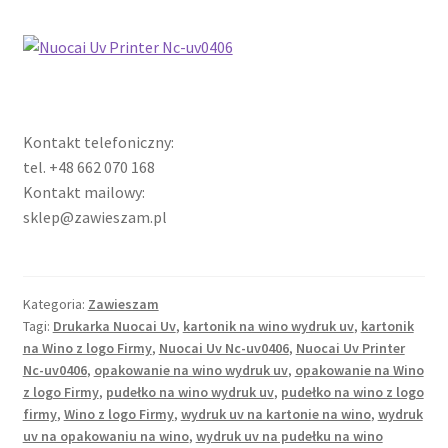
Kontakt telefoniczny:
tel. +48 662 070 168
Kontakt mailowy:
sklep@zawieszam.pl
Kategoria:
Zawieszam
Tagi:
Drukarka Nuocai Uv
,
kartonik na wino wydruk uv
,
kartonik
na Wino z logo Firmy
,
Nuocai Uv Nc-uv0406
,
Nuocai Uv Printer
Nc-uv0406
,
opakowanie na wino wydruk uv
,
opakowanie na Wino
z logo Firmy
,
pudełko na wino wydruk uv
,
pudełko na wino z logo
firmy
,
Wino z logo Firmy
,
wydruk uv na kartonie na wino
,
wydruk
uv na opakowaniu na wino
,
wydruk uv na pudełku na wino