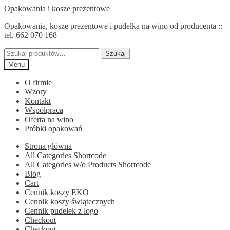
Przejdź
Przejdź
Opakowania i kosze prezentowe
do
do
Opakowania, kosze prezentowe i pudełka na wino od producenta ::
nawigacji
treści
tel. 662 070 168
Szukaj:
Szukaj
Menu
O firmie
Wzory
Kontakt
Współpraca
Oferta na wino
Próbki opakowań
Strona główna
All Categories Shortcode
All Categories w/o Products Shortcode
Blog
Cart
Cennik koszy EKO
Cennik koszy świątecznych
Cennik pudełek z logo
Checkout
Checkout