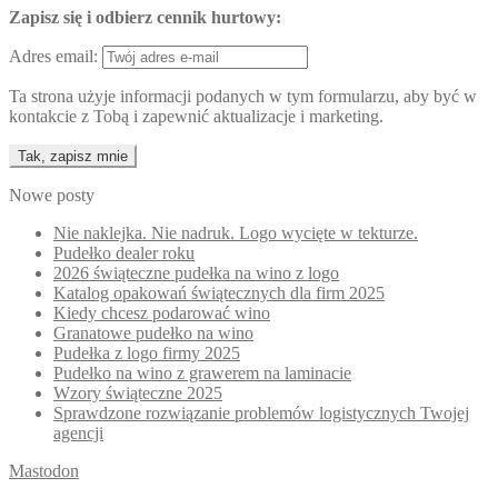
Zapisz się i odbierz cennik hurtowy:
Adres email:
Ta strona użyje informacji podanych w tym formularzu, aby być w
kontakcie z Tobą i zapewnić aktualizacje i marketing.
Nowe posty
Nie naklejka. Nie nadruk. Logo wycięte w tekturze.
Pudełko dealer roku
2026 świąteczne pudełka na wino z logo
Katalog opakowań świątecznych dla firm 2025
Kiedy chcesz podarować wino
Granatowe pudełko na wino
Pudełka z logo firmy 2025
Pudełko na wino z grawerem na laminacie
Wzory świąteczne 2025
Sprawdzone rozwiązanie problemów logistycznych Twojej
agencji
Mastodon