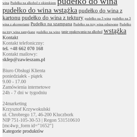
pudełko do wina
wina
Pudełka na alkohol z okienkiem
pudełko do wina wstążka
pudełko do wina z
kartonu
pudełko do wina z tektury
pudełko na 3 wina
pudełko na 3
Pudełko na szampana
wina z akcesoriami
Pudełko na trzy wina odsuwane
Pudełko
wstążka
tanie opakowania na alkohol
na trzy wina zamykane
pudełko na wino
Kontakt
Kontakt telefoniczny:
tel. +48 662 070 168
Kontakt mailowy:
sklep@zawieszam.pl
Biuro Obsługi Klienta
poniedziałek - piątek
9.00 - 17.00
Zamówienia internetowe
24h - 7 dni w tygodniu
24marketing
Krzysztof Krzywokulski
ul. Chrobrego 17, 46-200 Kluczbork
NIP 751-105-30-53 | Regon 531510610
[mc4wp_form id="1652"]
Kategorie produktów