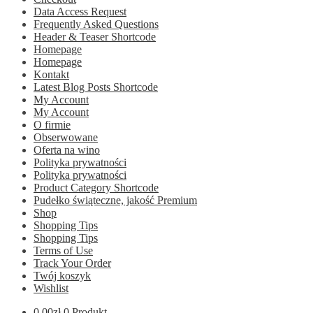
Data Access Request
Frequently Asked Questions
Header & Teaser Shortcode
Homepage
Homepage
Kontakt
Latest Blog Posts Shortcode
My Account
My Account
O firmie
Obserwowane
Oferta na wino
Polityka prywatności
Polityka prywatności
Product Category Shortcode
Pudełko świąteczne, jakość Premium
Shop
Shopping Tips
Shopping Tips
Terms of Use
Track Your Order
Twój koszyk
Wishlist
0.00
zł
0 Produkt