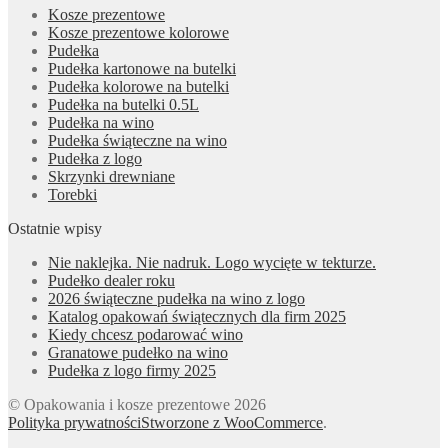
Kosze prezentowe
Kosze prezentowe kolorowe
Pudełka
Pudełka kartonowe na butelki
Pudełka kolorowe na butelki
Pudełka na butelki 0.5L
Pudełka na wino
Pudełka świąteczne na wino
Pudełka z logo
Skrzynki drewniane
Torebki
Ostatnie wpisy
Nie naklejka. Nie nadruk. Logo wycięte w tekturze.
Pudełko dealer roku
2026 świąteczne pudełka na wino z logo
Katalog opakowań świątecznych dla firm 2025
Kiedy chcesz podarować wino
Granatowe pudełko na wino
Pudełka z logo firmy 2025
© Opakowania i kosze prezentowe 2026
Polityka prywatności
Stworzone z WooCommerce
.