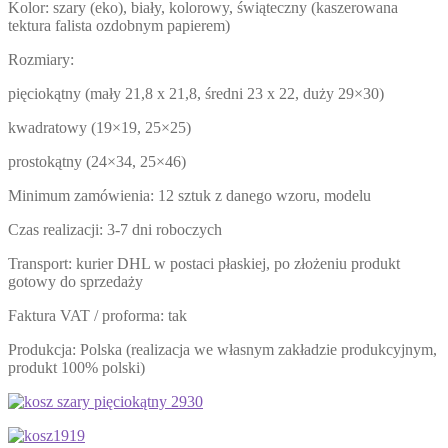
Kolor: szary (eko), biały, kolorowy, świąteczny (kaszerowana
tektura falista ozdobnym papierem)
Rozmiary:
pięciokątny (mały 21,8 x 21,8, średni 23 x 22, duży 29×30)
kwadratowy (19×19, 25×25)
prostokątny (24×34, 25×46)
Minimum zamówienia: 12 sztuk z danego wzoru, modelu
Czas realizacji: 3-7 dni roboczych
Transport: kurier DHL w postaci płaskiej, po złożeniu produkt
gotowy do sprzedaży
Faktura VAT / proforma: tak
Produkcja: Polska (realizacja we własnym zakładzie produkcyjnym,
produkt 100% polski)