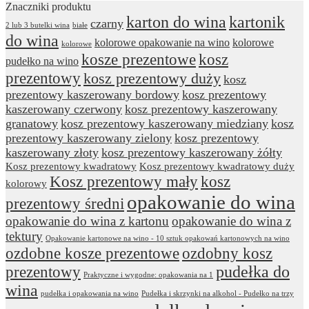
Znaczniki produktu
karton do wina
kartonik
czarny
2 lub 3 butelki wina
białe
do wina
kolorowe opakowanie na wino
kolorowe
kolorowe
kosze prezentowe
kosz
pudełko na wino
prezentowy
kosz prezentowy duży
kosz
prezentowy kaszerowany bordowy
kosz prezentowy
kaszerowany czerwony
kosz prezentowy kaszerowany
granatowy
kosz prezentowy kaszerowany miedziany
kosz
prezentowy kaszerowany zielony
kosz prezentowy
kaszerowany złoty
kosz prezentowy kaszerowany żółty
Kosz prezentowy kwadratowy
Kosz prezentowy kwadratowy duży
Kosz prezentowy mały
kosz
kolorowy
opakowanie do wina
prezentowy średni
opakowanie do wina z kartonu
opakowanie do wina z
tektury
Opakowanie kartonowe na wino - 10 sztuk opakowań kartonowych na wino
ozdobne kosze prezentowe
ozdobny kosz
prezentowy
pudełka do
Praktyczne i wygodne: opakowania na 1
wina
pudełka i opakowania na wino
Pudełka i skrzynki na alkohol - Pudełko na trzy