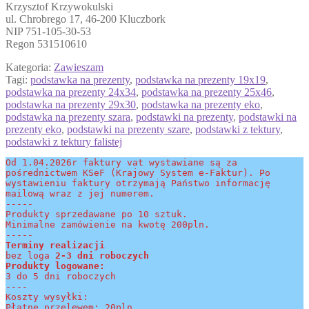
Krzysztof Krzywokulski
ul. Chrobrego 17, 46-200 Kluczbork
NIP 751-105-30-53
Regon 531510610
Kategoria:
Zawieszam
Tagi:
podstawka na prezenty
,
podstawka na prezenty 19x19
,
podstawka na prezenty 24x34
,
podstawka na prezenty 25x46
,
podstawka na prezenty 29x30
,
podstawka na prezenty eko
,
podstawka na prezenty szara
,
podstawki na prezenty
,
podstawki na
prezenty eko
,
podstawki na prezenty szare
,
podstawki z tektury
,
podstawki z tektury falistej
Od 1.04.2026r faktury vat wystawiane są za 
pośrednictwem KSeF (Krajowy System e-Faktur). Po 
wystawieniu faktury otrzymają Państwo informację 
mailową wraz z jej numerem.
-----
Produkty sprzedawane po 10 sztuk.
Minimalne zamówienie na kwotę 200pln.
-----
Terminy realizacji 
bez loga
 2-3 dni roboczych
Produkty logowane:
3 do 5 dni roboczych
----
Koszty wysyłki:
Płatne przelewem: 20pln