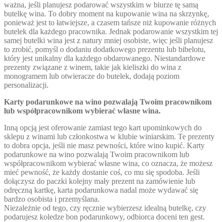
ważna, jeśli planujesz podarować wszystkim w biurze tę samą
butelkę wina. To dobry moment na kupowanie wina na skrzynkę,
ponieważ jest to łatwiejsze, a czasem tańsze niż kupowanie różnych
butelek dla każdego pracownika. Jednak podarowanie wszystkim tej
samej butelki wina jest z natury mniej osobiste, więc jeśli planujesz
to zrobić, pomyśl o dodaniu dodatkowego prezentu lub bibelotu,
który jest unikalny dla każdego obdarowanego. Niestandardowe
prezenty związane z winem, takie jak kieliszki do wina z
monogramem lub otwieracze do butelek, dodają poziom
personalizacji.
Karty podarunkowe na wino pozwalają Twoim pracownikom
lub współpracownikom wybierać własne wina.
Inną opcją jest oferowanie zamiast tego kart upominkowych do
sklepu z winami lub członkostwa w klubie winiarskim. Te prezenty
to dobra opcja, jeśli nie masz pewności, które wino kupić. Karty
podarunkowe na wino pozwalają Twoim pracownikom lub
współpracownikom wybierać własne wina, co oznacza, że ​​możesz
mieć pewność, że każdy dostanie coś, co mu się spodoba. Jeśli
dołączysz do paczki kolejny mały prezent na zamówienie lub
odręczną kartkę, karta podarunkowa nadal może wydawać się
bardzo osobista i przemyślana.
Niezależnie od tego, czy ręcznie wybierzesz idealną butelkę, czy
podarujesz koledze bon podarunkowy, odbiorca doceni ten gest.