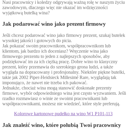
Nasi pracownicy i koledzy odgrywają ważną rolę w naszym życiu
zawodowym, dlaczego więc nie okazać im wdzięczności
wyjątkową butelką wina?
Jak podarować wino jako prezent firmowy
Jeśli chcesz podarować wino jako firmowy prezent, szukaj butelek
wysokiej jakości i gotowych do picia.
Jak pokazać swoim pracownikom, współpracownikom lub
klientom, jak bardzo ich doceniasz? Wręczenie wina jako
firmowego prezentu to jeden z najlepszych sposobów, aby
podziękować im za ich ciężką pracę. Dobre wino to klasyczny
prezent, który przemawia do szerokiego grona ludzi, a także
wygląda na dopracowany i profesjonalny. Niektóre piękne butelki,
takie jak 2002 Piper-Heidsieck Millesimé Rare, wyglądają tak
imponująco, że nawet nie trzeba ich pakować.
Jednakże, chociaż wina mogą stanowić doskonałe prezenty
firmowe, wybór odpowiedniego wina jest często wyzwaniem. Jeśli
rzadko rozmawiasz o winie ze swoimi pracownikami lub
współpracownikami, możesz nie wiedzieć, które style preferują.
Kolorowe kartonowe pudełko na wino W1 P101-113
Jak znaleźć wino, które polubią Twoi pracownicy