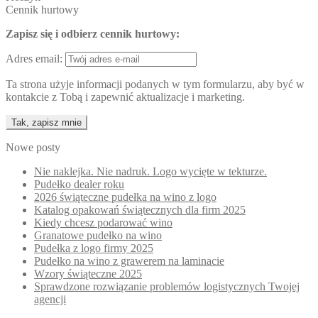
Cennik hurtowy
Zapisz się i odbierz cennik hurtowy:
Adres email:
Ta strona użyje informacji podanych w tym formularzu, aby być w
kontakcie z Tobą i zapewnić aktualizacje i marketing.
Nowe posty
Nie naklejka. Nie nadruk. Logo wycięte w tekturze.
Pudełko dealer roku
2026 świąteczne pudełka na wino z logo
Katalog opakowań świątecznych dla firm 2025
Kiedy chcesz podarować wino
Granatowe pudełko na wino
Pudełka z logo firmy 2025
Pudełko na wino z grawerem na laminacie
Wzory świąteczne 2025
Sprawdzone rozwiązanie problemów logistycznych Twojej
agencji