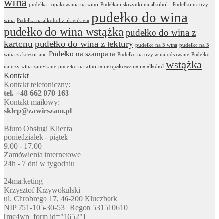
wina
pudełka i opakowania na wino
Pudełka i skrzynki na alkohol - Pudełko na trzy
pudełko do wina
wina
Pudełka na alkohol z okienkiem
pudełko do wina wstążka
pudełko do wina z
kartonu
pudełko do wina z tektury
pudełko na 3 wina
pudełko na 3
Pudełko na szampana
wina z akcesoriami
Pudełko na trzy wina odsuwane
Pudełko
wstążka
tanie opakowania na alkohol
na trzy wina zamykane
pudełko na wino
Kontakt
Kontakt telefoniczny:
tel. +48 662 070 168
Kontakt mailowy:
sklep@zawieszam.pl
Biuro Obsługi Klienta
poniedziałek - piątek
9.00 - 17.00
Zamówienia internetowe
24h - 7 dni w tygodniu
24marketing
Krzysztof Krzywokulski
ul. Chrobrego 17, 46-200 Kluczbork
NIP 751-105-30-53 | Regon 531510610
[mc4wp_form id="1652"]