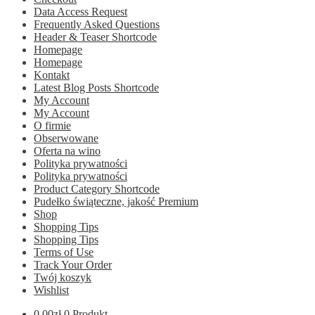
Data Access Request
Frequently Asked Questions
Header & Teaser Shortcode
Homepage
Homepage
Kontakt
Latest Blog Posts Shortcode
My Account
My Account
O firmie
Obserwowane
Oferta na wino
Polityka prywatności
Polityka prywatności
Product Category Shortcode
Pudełko świąteczne, jakość Premium
Shop
Shopping Tips
Shopping Tips
Terms of Use
Track Your Order
Twój koszyk
Wishlist
0.00
zł
0 Produkt