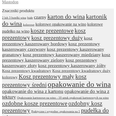
Mastodon
Znaczniki produktu
karton do wina
kartonik
czarny
2 lub 3 butelki wina
białe
do wina
kolorowe opakowanie na wino
kolorowe
kolorowe
kosze prezentowe
kosz
pudełko na wino
prezentowy
kosz prezentowy duży
kosz
prezentowy kaszerowany bordowy
kosz prezentowy
kaszerowany czerwony
kosz prezentowy kaszerowany
granatowy
kosz prezentowy kaszerowany miedziany
kosz
prezentowy kaszerowany zielony
kosz prezentowy
kaszerowany złoty
kosz prezentowy kaszerowany żółty
Kosz prezentowy kwadratowy
Kosz prezentowy kwadratowy duży
Kosz prezentowy mały
kosz
kolorowy
opakowanie do wina
prezentowy średni
opakowanie do wina z kartonu
opakowanie do wina z
tektury
Opakowanie kartonowe na wino - 10 sztuk opakowań kartonowych na wino
ozdobne kosze prezentowe
ozdobny kosz
prezentowy
pudełka do
Praktyczne i wygodne: opakowania na 1