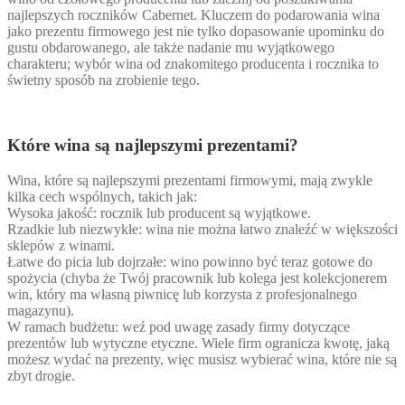
najlepszych roczników Cabernet. Kluczem do podarowania wina
jako prezentu firmowego jest nie tylko dopasowanie upominku do
gustu obdarowanego, ale także nadanie mu wyjątkowego
charakteru; wybór wina od znakomitego producenta i rocznika to
świetny sposób na zrobienie tego.
Które wina są najlepszymi prezentami?
Wina, które są najlepszymi prezentami firmowymi, mają zwykle
kilka cech wspólnych, takich jak:
Wysoka jakość: rocznik lub producent są wyjątkowe.
Rzadkie lub niezwykłe: wina nie można łatwo znaleźć w większości
sklepów z winami.
Łatwe do picia lub dojrzałe: wino powinno być teraz gotowe do
spożycia (chyba że Twój pracownik lub kolega jest kolekcjonerem
win, który ma własną piwnicę lub korzysta z profesjonalnego
magazynu).
W ramach budżetu: weź pod uwagę zasady firmy dotyczące
prezentów lub wytyczne etyczne. Wiele firm ogranicza kwotę, jaką
możesz wydać na prezenty, więc musisz wybierać wina, które nie są
zbyt drogie.