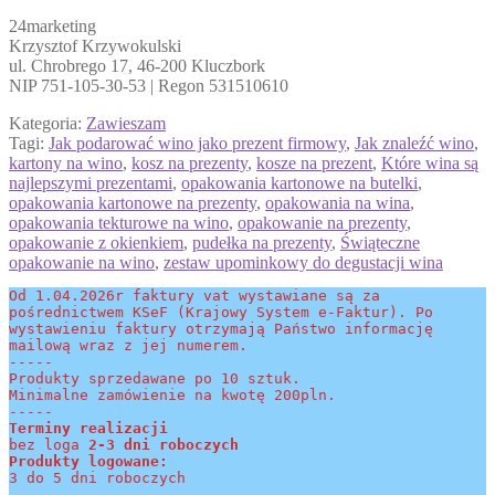
24marketing
Krzysztof Krzywokulski
ul. Chrobrego 17, 46-200 Kluczbork
NIP 751-105-30-53 | Regon 531510610
Kategoria:
Zawieszam
Tagi:
Jak podarować wino jako prezent firmowy
,
Jak znaleźć wino
,
kartony na wino
,
kosz na prezenty
,
kosze na prezent
,
Które wina są
najlepszymi prezentami
,
opakowania kartonowe na butelki
,
opakowania kartonowe na prezenty
,
opakowania na wina
,
opakowania tekturowe na wino
,
opakowanie na prezenty
,
opakowanie z okienkiem
,
pudełka na prezenty
,
Świąteczne
opakowanie na wino
,
zestaw upominkowy do degustacji wina
Od 1.04.2026r faktury vat wystawiane są za 
pośrednictwem KSeF (Krajowy System e-Faktur). Po 
wystawieniu faktury otrzymają Państwo informację 
mailową wraz z jej numerem.
-----
Produkty sprzedawane po 10 sztuk.
Minimalne zamówienie na kwotę 200pln.
-----
Terminy realizacji 
bez loga
 2-3 dni roboczych
Produkty logowane:
3 do 5 dni roboczych
----