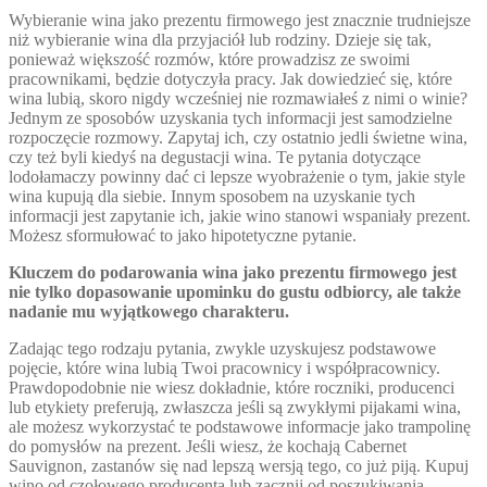
Wybieranie wina jako prezentu firmowego jest znacznie trudniejsze
niż wybieranie wina dla przyjaciół lub rodziny. Dzieje się tak,
ponieważ większość rozmów, które prowadzisz ze swoimi
pracownikami, będzie dotyczyła pracy. Jak dowiedzieć się, które
wina lubią, skoro nigdy wcześniej nie rozmawiałeś z nimi o winie?
Jednym ze sposobów uzyskania tych informacji jest samodzielne
rozpoczęcie rozmowy. Zapytaj ich, czy ostatnio jedli świetne wina,
czy też byli kiedyś na degustacji wina. Te pytania dotyczące
lodołamaczy powinny dać ci lepsze wyobrażenie o tym, jakie style
wina kupują dla siebie. Innym sposobem na uzyskanie tych
informacji jest zapytanie ich, jakie wino stanowi wspaniały prezent.
Możesz sformułować to jako hipotetyczne pytanie.
Kluczem do podarowania wina jako prezentu firmowego jest
nie tylko dopasowanie upominku do gustu odbiorcy, ale także
nadanie mu wyjątkowego charakteru.
Zadając tego rodzaju pytania, zwykle uzyskujesz podstawowe
pojęcie, które wina lubią Twoi pracownicy i współpracownicy.
Prawdopodobnie nie wiesz dokładnie, które roczniki, producenci
lub etykiety preferują, zwłaszcza jeśli są zwykłymi pijakami wina,
ale możesz wykorzystać te podstawowe informacje jako trampolinę
do pomysłów na prezent. Jeśli wiesz, że kochają Cabernet
Sauvignon, zastanów się nad lepszą wersją tego, co już piją. Kupuj
wino od czołowego producenta lub zacznij od poszukiwania