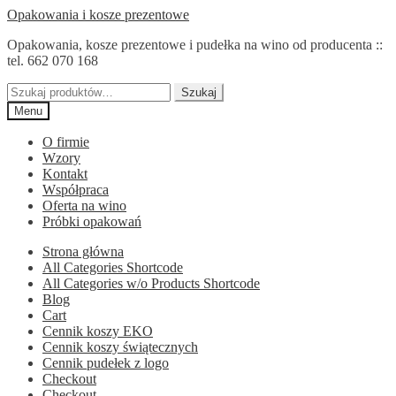
Przejdź
Przejdź
Opakowania i kosze prezentowe
do
do
Opakowania, kosze prezentowe i pudełka na wino od producenta ::
nawigacji
treści
tel. 662 070 168
Szukaj:
Szukaj
Menu
O firmie
Wzory
Kontakt
Współpraca
Oferta na wino
Próbki opakowań
Strona główna
All Categories Shortcode
All Categories w/o Products Shortcode
Blog
Cart
Cennik koszy EKO
Cennik koszy świątecznych
Cennik pudełek z logo
Checkout
Checkout