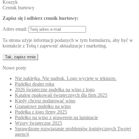
Koszyk
Cennik hurtowy
Zapisz się i odbierz cennik hurtowy:
Adres email:
Ta strona użyje informacji podanych w tym formularzu, aby być w
kontakcie z Tobą i zapewnić aktualizacje i marketing.
Nowe posty
Nie naklejka. Nie nadruk. Logo wycięte w tekturze.
Pudełko dealer roku
2026 świąteczne pudełka na wino z logo
Katalog opakowań świątecznych dla firm 2025
Kiedy chcesz podarować wino
Granatowe pudełko na wino
Pudełka z logo firmy 2025
Pudełko na wino z grawerem na laminacie
Wzory świąteczne 2025
Sprawdzone rozwiązanie problemów logistycznych Twojej
agencji