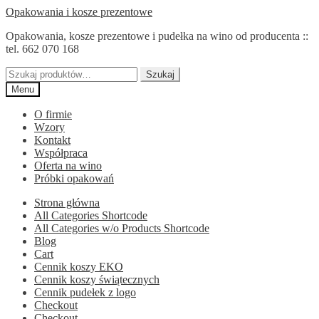
Przejdź
Przejdź
Opakowania i kosze prezentowe
do
do
Opakowania, kosze prezentowe i pudełka na wino od producenta ::
nawigacji
treści
tel. 662 070 168
Szukaj:
Szukaj
Menu
O firmie
Wzory
Kontakt
Współpraca
Oferta na wino
Próbki opakowań
Strona główna
All Categories Shortcode
All Categories w/o Products Shortcode
Blog
Cart
Cennik koszy EKO
Cennik koszy świątecznych
Cennik pudełek z logo
Checkout
Checkout