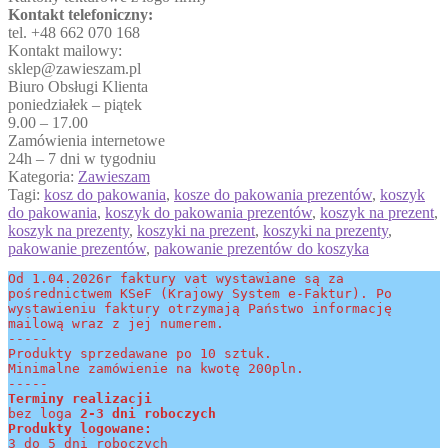
Kontakt telefoniczny:
tel. +48 662 070 168
Kontakt mailowy:
sklep@zawieszam.pl
Biuro Obsługi Klienta
poniedziałek – piątek
9.00 – 17.00
Zamówienia internetowe
24h – 7 dni w tygodniu
Kategoria:
Zawieszam
Tagi:
kosz do pakowania
,
kosze do pakowania prezentów
,
koszyk
do pakowania
,
koszyk do pakowania prezentów
,
koszyk na prezent
,
koszyk na prezenty
,
koszyki na prezent
,
koszyki na prezenty
,
pakowanie prezentów
,
pakowanie prezentów do koszyka
Od 1.04.2026r faktury vat wystawiane są za 
pośrednictwem KSeF (Krajowy System e-Faktur). Po 
wystawieniu faktury otrzymają Państwo informację 
mailową wraz z jej numerem.
-----
Produkty sprzedawane po 10 sztuk.
Minimalne zamówienie na kwotę 200pln.
-----
Terminy realizacji 
bez loga
 2-3 dni roboczych
Produkty logowane:
3 do 5 dni roboczych