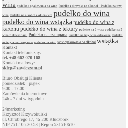
wina
pudełka i opakowania na wino
Pudełka i skrzynki na alkohol - Pudełko na trzy
pudełko do wina
wina
Pudełka na alkohol z okienkiem
pudełko do wina wstążka
pudełko do wina z
kartonu
pudełko do wina z tektury
pudełko na 3 wina
pudełko na 3
Pudełko na szampana
wina z akcesoriami
Pudełko na trzy wina odsuwane
Pudełko
wstążka
tanie opakowania na alkohol
na trzy wina zamykane
pudełko na wino
Kontakt
Kontakt telefoniczny:
tel. +48 662 070 168
Kontakt mailowy:
sklep@zawieszam.pl
Biuro Obsługi Klienta
poniedziałek - piątek
9.00 - 17.00
Zamówienia internetowe
24h - 7 dni w tygodniu
24marketing
Krzysztof Krzywokulski
ul. Chrobrego 17, 46-200 Kluczbork
NIP 751-105-30-53 | Regon 531510610