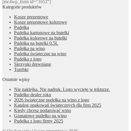
[mc4wp_form id="1652"]
Kategorie produktów
Kosze prezentowe
Kosze prezentowe kolorowe
Pudełka
Pudełka kartonowe na butelki
Pudełka kolorowe na butelki
Pudełka na butelki 0.5L
Pudełka na wino
Pudełka świąteczne na wino
Pudełka z logo
Skrzynki drewniane
Torebki
Ostatnie wpisy
Nie naklejka. Nie nadruk. Logo wycięte w tekturze.
Pudełko dealer roku
2026 świąteczne pudełka na wino z logo
Katalog opakowań świątecznych dla firm 2025
Kiedy chcesz podarować wino
Granatowe pudełko na wino
Pudełka z logo firmy 2025
© Opakowania i kosze prezentowe 2026