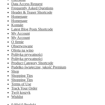
Data Access Request
Frequently Asked Questions
Header & Teaser Shortcode
Homepage
Homepage
Kontakt
Latest Blog Posts Shortcode
My Account
My Account
O firmie
Obserwowane
Oferta na wino
Polityka prywatności
Polityka prywatności
Product Category Shortcode
Pudełko świąteczne, jakość Premium
Shop
Shopping Tips
Shopping Tips
Terms of Use
Track Your Order
Twój koszyk
Wishlist
0.00
zł
0 Produkt