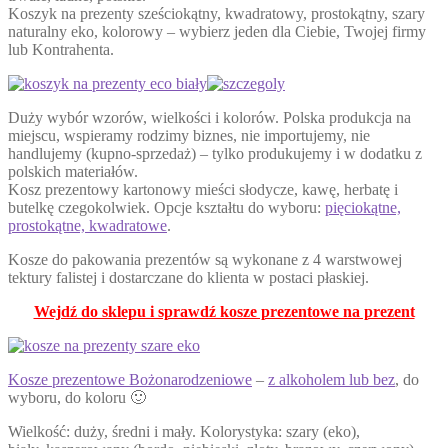
Koszyk na prezenty sześciokątny, kwadratowy, prostokątny, szary
naturalny eko, kolorowy – wybierz jeden dla Ciebie, Twojej firmy
lub Kontrahenta.
Duży wybór wzorów, wielkości i kolorów. Polska produkcja na
miejscu, wspieramy rodzimy biznes, nie importujemy, nie
handlujemy (kupno-sprzedaż) – tylko produkujemy i w dodatku z
polskich materiałów.
Kosz prezentowy kartonowy mieści słodycze, kawę, herbatę i
butelkę czegokolwiek. Opcje kształtu do wyboru:
pięciokątne,
prostokątne, kwadratowe
.
Kosze do pakowania prezentów są wykonane z 4 warstwowej
tektury falistej i dostarczane do klienta w postaci płaskiej.
Wejdź do sklepu i sprawdź kosze prezentowe na prezent
Kosze prezentowe Bożonarodzeniowe
–
z alkoholem lub bez
, do
wyboru, do koloru 🙂
Wielkość: duży, średni i mały. Kolorystyka: szary (eko),