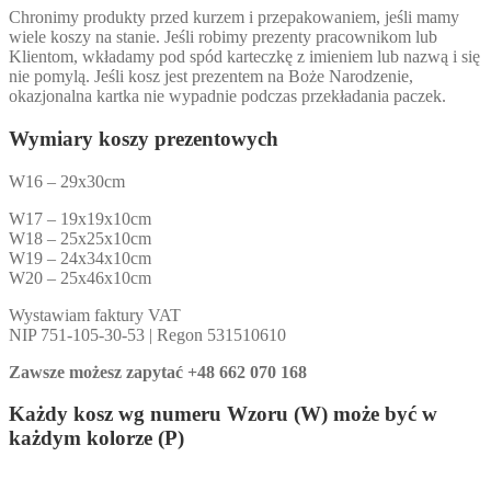
Chronimy produkty przed kurzem i przepakowaniem, jeśli mamy
wiele koszy na stanie. Jeśli robimy prezenty pracownikom lub
Klientom, wkładamy pod spód karteczkę z imieniem lub nazwą i się
nie pomylą. Jeśli kosz jest prezentem na Boże Narodzenie,
okazjonalna kartka nie wypadnie podczas przekładania paczek.
Wymiary koszy prezentowych
W16 – 29x30cm
W17 – 19x19x10cm
W18 – 25x25x10cm
W19 – 24x34x10cm
W20 – 25x46x10cm
Wystawiam faktury VAT
NIP 751-105-30-53 | Regon 531510610
Zawsze możesz zapytać +48 662 070 168
Każdy kosz wg numeru Wzoru (W) może być w
każdym kolorze (P)