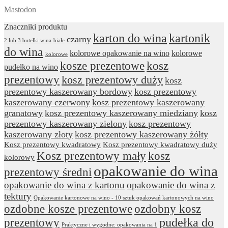
Mastodon
Znaczniki produktu
karton do wina
kartonik
czarny
2 lub 3 butelki wina
białe
do wina
kolorowe opakowanie na wino
kolorowe
kolorowe
kosze prezentowe
kosz
pudełko na wino
prezentowy
kosz prezentowy duży
kosz
prezentowy kaszerowany bordowy
kosz prezentowy
kaszerowany czerwony
kosz prezentowy kaszerowany
granatowy
kosz prezentowy kaszerowany miedziany
kosz
prezentowy kaszerowany zielony
kosz prezentowy
kaszerowany złoty
kosz prezentowy kaszerowany żółty
Kosz prezentowy kwadratowy
Kosz prezentowy kwadratowy duży
Kosz prezentowy mały
kosz
kolorowy
opakowanie do wina
prezentowy średni
opakowanie do wina z kartonu
opakowanie do wina z
tektury
Opakowanie kartonowe na wino - 10 sztuk opakowań kartonowych na wino
ozdobne kosze prezentowe
ozdobny kosz
prezentowy
pudełka do
Praktyczne i wygodne: opakowania na 1