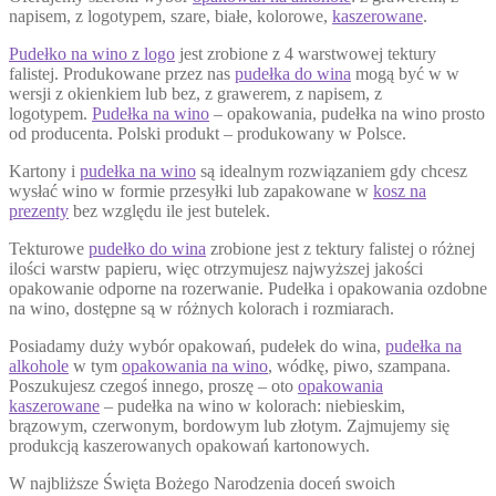
napisem, z logotypem, szare, białe, kolorowe,
kaszerowane
.
Pudełko na wino z logo
jest zrobione z 4 warstwowej tektury
falistej. Produkowane przez nas
pudełka do wina
mogą być w w
wersji z okienkiem lub bez, z grawerem, z napisem, z
logotypem.
Pudełka na wino
– opakowania, pudełka na wino prosto
od producenta. Polski produkt – produkowany w Polsce.
Kartony i
pudełka na wino
są idealnym rozwiązaniem gdy chcesz
wysłać wino w formie przesyłki lub zapakowane w
kosz na
prezenty
bez względu ile jest butelek.
Tekturowe
pudełko do wina
zrobione jest z tektury falistej o różnej
ilości warstw papieru, więc otrzymujesz najwyższej jakości
opakowanie odporne na rozerwanie. Pudełka i opakowania ozdobne
na wino, dostępne są w różnych kolorach i rozmiarach.
Posiadamy duży wybór opakowań, pudełek do wina,
pudełka na
alkohole
w tym
opakowania na wino
, wódkę, piwo, szampana.
Poszukujesz czegoś innego, proszę – oto
opakowania
kaszerowane
– pudełka na wino w kolorach: niebieskim,
brązowym, czerwonym, bordowym lub złotym. Zajmujemy się
produkcją kaszerowanych opakowań kartonowych.
W najbliższe Święta Bożego Narodzenia doceń swoich