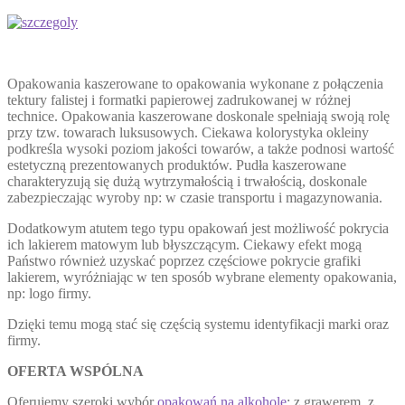
Opakowania kaszerowane to opakowania wykonane z połączenia
tektury falistej i formatki papierowej zadrukowanej w różnej
technice. Opakowania kaszerowane doskonale spełniają swoją rolę
przy tzw. towarach luksusowych. Ciekawa kolorystyka okleiny
podkreśla wysoki poziom jakości towarów, a także podnosi wartość
estetyczną prezentowanych produktów. Pudła kaszerowane
charakteryzują się dużą wytrzymałością i trwałością, doskonale
zabezpieczając wyroby np: w czasie transportu i magazynowania.
Dodatkowym atutem tego typu opakowań jest możliwość pokrycia
ich lakierem matowym lub błyszczącym. Ciekawy efekt mogą
Państwo również uzyskać poprzez częściowe pokrycie grafiki
lakierem, wyróżniając w ten sposób wybrane elementy opakowania,
np: logo firmy.
Dzięki temu mogą stać się częścią systemu identyfikacji marki oraz
firmy.
OFERTA WSPÓLNA
Oferujemy szeroki wybór
opakowań na alkohole
: z grawerem, z