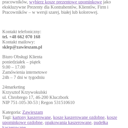
pracowników,
wybierz kosze prezentowe upominkowe
jako
ekskluzywne Prezenty dla Kontrahentów, Klientów, Firm i
Pracowników – w wersji szarej, białej lub kolorowej.
Kontakt telefoniczny:
tel. +48 662 070 168
Kontakt mailowy:
sklep@zawieszam.pl
Biuro Obsługi Klienta
poniedziałek – piątek
9.00 – 17.00
Zamówienia internetowe
24h – 7 dni w tygodniu
24marketing
Krzysztof Krzywokulski
ul. Chrobrego 17, 46-200 Kluczbork
NIP 751-105-30-53 | Regon 531510610
Kategoria:
Zawieszam
Tagi:
kartony kaszerowane
,
kosze kaszerowane ozdobne
,
kosze
upominkowe ozdobne
,
opakowania kaszerowane
,
pudełka
kaszerowane