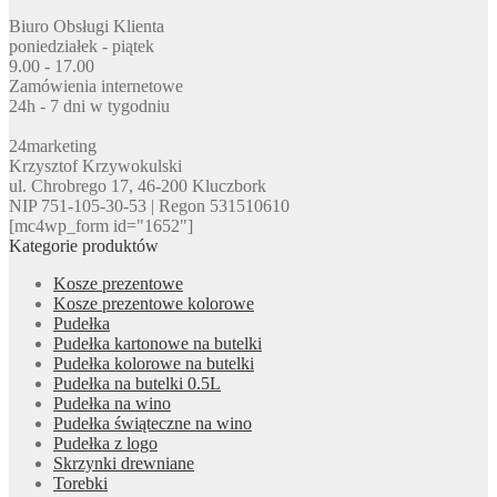
Biuro Obsługi Klienta
poniedziałek - piątek
9.00 - 17.00
Zamówienia internetowe
24h - 7 dni w tygodniu
24marketing
Krzysztof Krzywokulski
ul. Chrobrego 17, 46-200 Kluczbork
NIP 751-105-30-53 | Regon 531510610
[mc4wp_form id="1652"]
Kategorie produktów
Kosze prezentowe
Kosze prezentowe kolorowe
Pudełka
Pudełka kartonowe na butelki
Pudełka kolorowe na butelki
Pudełka na butelki 0.5L
Pudełka na wino
Pudełka świąteczne na wino
Pudełka z logo
Skrzynki drewniane
Torebki