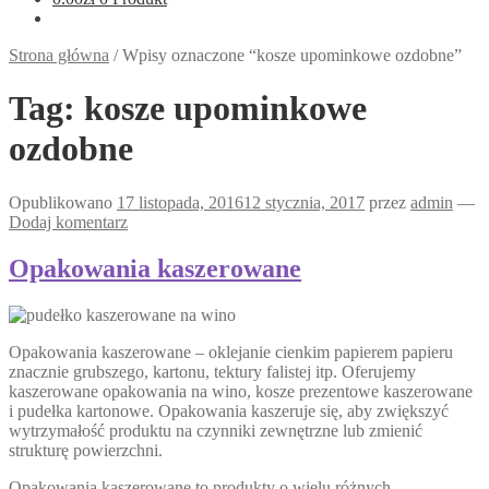
Strona główna
/
Wpisy oznaczone “kosze upominkowe ozdobne”
Tag:
kosze upominkowe
ozdobne
Opublikowano
17 listopada, 2016
12 stycznia, 2017
przez
admin
—
Dodaj komentarz
Opakowania kaszerowane
Opakowania kaszerowane – oklejanie cienkim papierem papieru
znacznie grubszego, kartonu, tektury falistej itp. Oferujemy
kaszerowane opakowania na wino, kosze prezentowe kaszerowane
i pudełka kartonowe. Opakowania kaszeruje się, aby zwiększyć
wytrzymałość produktu na czynniki zewnętrzne lub zmienić
strukturę powierzchni.
Opakowania kaszerowane to produkty o wielu różnych