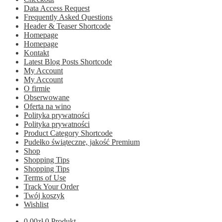
Data Access Request
Frequently Asked Questions
Header & Teaser Shortcode
Homepage
Homepage
Kontakt
Latest Blog Posts Shortcode
My Account
My Account
O firmie
Obserwowane
Oferta na wino
Polityka prywatności
Polityka prywatności
Product Category Shortcode
Pudełko świąteczne, jakość Premium
Shop
Shopping Tips
Shopping Tips
Terms of Use
Track Your Order
Twój koszyk
Wishlist
0.00
zł
0 Produkt