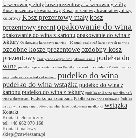
kaszerowany złoty
kosz prezentowy kaszerowany żółty
Kosz prezentowy kwadratowy
Kosz prezentowy kwadratowy duży
Kosz prezentowy mały
kosz
kolorowy
opakowanie do wina
prezentowy średni
opakowanie do wina z kartonu
opakowanie do wina z
tektury
Opakowanie kartonowe na wino - 10 sztuk opakowań kartonowych na wino
ozdobne kosze prezentowe
ozdobny kosz
prezentowy
pudełka do
Praktyczne i wygodne: opakowania na 1
wina
pudełka i opakowania na wino
Pudełka i skrzynki na alkohol - Pudełko na trzy
pudełko do wina
wina
Pudełka na alkohol z okienkiem
pudełko do wina wstążka
pudełko do wina z
kartonu
pudełko do wina z tektury
pudełko na 3 wina
pudełko na 3
Pudełko na szampana
wina z akcesoriami
Pudełko na trzy wina odsuwane
Pudełko
wstążka
tanie opakowania na alkohol
na trzy wina zamykane
pudełko na wino
Kontakt
Kontakt telefoniczny:
tel. +48 662 070 168
Kontakt mailowy:
sklep@zawieszam.pl