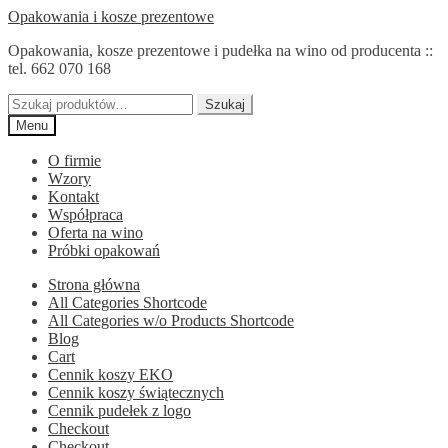
Przejdź
Przejdź
Opakowania i kosze prezentowe
do
do
Opakowania, kosze prezentowe i pudełka na wino od producenta ::
nawigacji
treści
tel. 662 070 168
Szukaj:
Szukaj
Menu
O firmie
Wzory
Kontakt
Współpraca
Oferta na wino
Próbki opakowań
Strona główna
All Categories Shortcode
All Categories w/o Products Shortcode
Blog
Cart
Cennik koszy EKO
Cennik koszy świątecznych
Cennik pudełek z logo
Checkout
Checkout