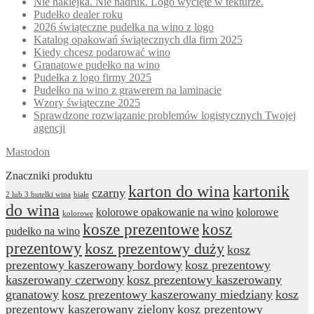
Nie naklejka. Nie nadruk. Logo wycięte w tekturze.
Pudełko dealer roku
2026 świąteczne pudełka na wino z logo
Katalog opakowań świątecznych dla firm 2025
Kiedy chcesz podarować wino
Granatowe pudełko na wino
Pudełka z logo firmy 2025
Pudełko na wino z grawerem na laminacie
Wzory świąteczne 2025
Sprawdzone rozwiązanie problemów logistycznych Twojej
agencji
Mastodon
Znaczniki produktu
karton do wina
kartonik
czarny
2 lub 3 butelki wina
białe
do wina
kolorowe opakowanie na wino
kolorowe
kolorowe
kosze prezentowe
kosz
pudełko na wino
prezentowy
kosz prezentowy duży
kosz
prezentowy kaszerowany bordowy
kosz prezentowy
kaszerowany czerwony
kosz prezentowy kaszerowany
granatowy
kosz prezentowy kaszerowany miedziany
kosz
prezentowy kaszerowany zielony
kosz prezentowy