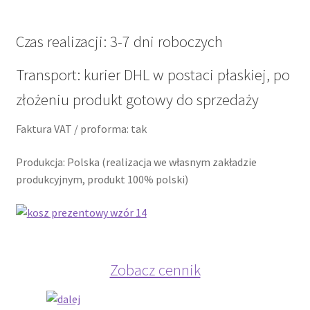
Polityka prywatności
Product Category Shortcode
Czas realizacji: 3-7 dni roboczych
Transport: kurier DHL w postaci płaskiej, po
Pudełko świąteczne, jakość Premium
złożeniu produkt gotowy do sprzedaży
Shop
Faktura VAT / proforma: tak
Shopping Tips
Produkcja: Polska (realizacja we własnym zakładzie
produkcyjnym, produkt 100% polski)
Shopping Tips
Terms of Use
Track Your Order
Zobacz cennik
Twój koszyk