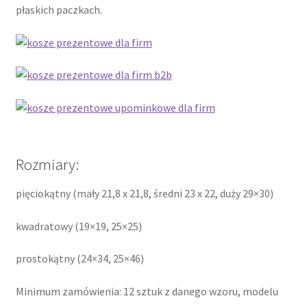
płaskich paczkach.
Kontakt
Latest Blog Posts Shortcode
My Account
My Account
Rozmiary:
O firmie
pięciokątny (mały 21,8 x 21,8, średni 23 x 22, duży 29×30)
Obserwowane
kwadratowy (19×19, 25×25)
Oferta na wino
prostokątny (24×34, 25×46)
Polityka prywatności
Minimum zamówienia: 12 sztuk z danego wzoru, modelu