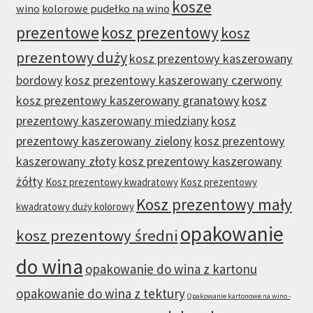
kosze
wino
kolorowe pudełko na wino
prezentowe
kosz prezentowy
kosz
prezentowy duży
kosz prezentowy kaszerowany
bordowy
kosz prezentowy kaszerowany czerwony
kosz prezentowy kaszerowany granatowy
kosz
prezentowy kaszerowany miedziany
kosz
prezentowy kaszerowany zielony
kosz prezentowy
kaszerowany złoty
kosz prezentowy kaszerowany
żółty
Kosz prezentowy kwadratowy
Kosz prezentowy
Kosz prezentowy mały
kwadratowy duży kolorowy
opakowanie
kosz prezentowy średni
do wina
opakowanie do wina z kartonu
opakowanie do wina z tektury
Opakowanie kartonowe na wino -