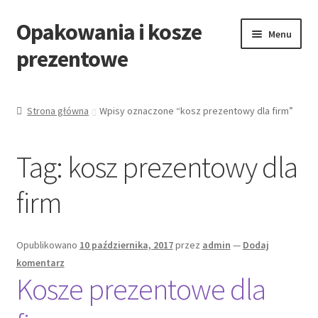
Opakowania i kosze
Przejdź
Przejdź
Menu
do
do
prezentowe
nawigacji
treści
Strona główna
Strona główna
Wpisy oznaczone “kosz prezentowy dla firm”
All Categories Shortcode
Tag:
kosz prezentowy dla
All Categories w/o Products Shortcode
firm
Blog
Cart
Opublikowano
10 października, 2017
przez
admin
—
Dodaj
komentarz
Kosze prezentowe dla
Cennik koszy EKO
Cennik koszy świątecznych