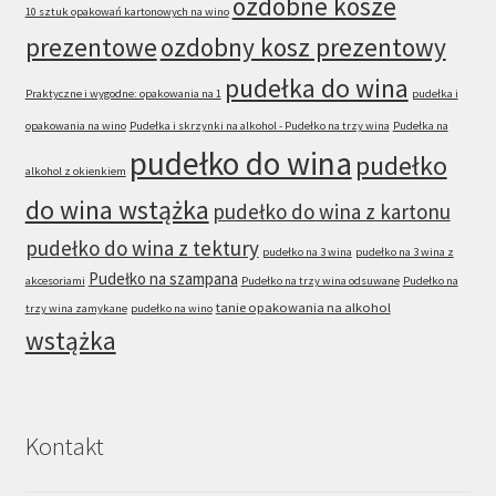
ozdobne kosze
10 sztuk opakowań kartonowych na wino
prezentowe
ozdobny kosz prezentowy
pudełka do wina
Praktyczne i wygodne: opakowania na 1
pudełka i
opakowania na wino
Pudełka i skrzynki na alkohol - Pudełko na trzy wina
Pudełka na
pudełko do wina
pudełko
alkohol z okienkiem
do wina wstążka
pudełko do wina z kartonu
pudełko do wina z tektury
pudełko na 3 wina
pudełko na 3 wina z
Pudełko na szampana
akcesoriami
Pudełko na trzy wina odsuwane
Pudełko na
tanie opakowania na alkohol
trzy wina zamykane
pudełko na wino
wstążka
Kontakt