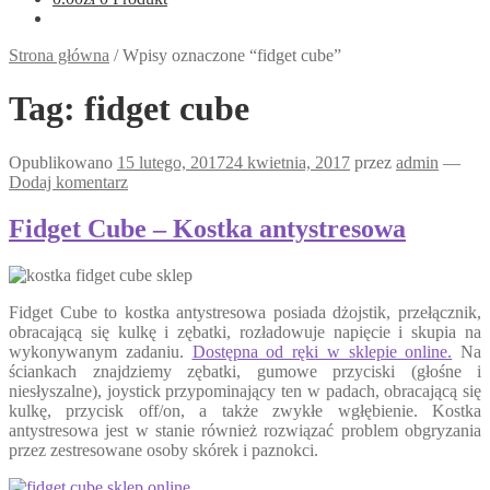
Strona główna
/
Wpisy oznaczone “fidget cube”
Tag:
fidget cube
Opublikowano
15 lutego, 2017
24 kwietnia, 2017
przez
admin
—
Dodaj komentarz
Fidget Cube – Kostka antystresowa
Fidget Cube to kostka antystresowa posiada dżojstik, przełącznik,
obracającą się kulkę i zębatki, rozładowuje napięcie i skupia na
wykonywanym zadaniu.
Dostępna od ręki w sklepie online.
Na
ściankach znajdziemy zębatki, gumowe przyciski (głośne i
niesłyszalne), joystick przypominający ten w padach, obracającą się
kulkę, przycisk off/on, a także zwykłe wgłębienie. Kostka
antystresowa jest w stanie również rozwiązać problem obgryzania
przez zestresowane osoby skórek i paznokci.