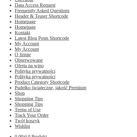
Data Access Request
Frequently Asked Questions
Header & Teaser Shortcode
Homepage
Homepage
Kontakt
Latest Blog Posts Shortcode
My Account
My Account
O firmie
Obserwowane
Oferta na wino
Polityka prywatności
Polityka prywatności
Product Category Shortcode
Pudełko świąteczne, jakość Premium
Shop
Shopping Tips
Shopping Tips
Terms of Use
Track Your Order
Twój koszyk
Wishlist
0.00
zł
0 Produkt