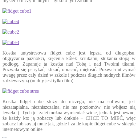
myśleć o niczym innym – tylko o tym zadaniu
Kostka antystresowa fidget cube jest lepsza od długopisu,
obgryzania paznokci, kręcenia kółek kciukami, stukania stopą w
podłogę. Zapanuje ta kostka nad Tobą i nad Twoimi tikami.
Pozwala się pstrykać, klikać, obracać, miętosić. Pozwala utrzymać
uwagę przez cały dzień w szkole i podczas długich nudnych filmów
z dziewczyną (nudny jest tylko film).
Kostka fidget cube służy do niczego, nie ma softwaru, jest
niezatapialna, niezniszczalna, nie ma poziomów, nie wbijesz nią
lewela :). Tych jej zalet można wymieniać wiele, jednak jest pewne,
że każdy kto ją zobaczy lub dotknie – CHCE TO MIEĆ, więc
zobacz lub spytaj mnie jak, gdzie i za ile kupić fidget cube w sklepie
internetowym online