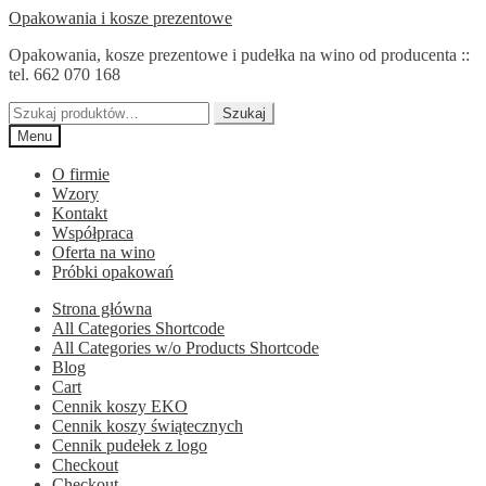
Przejdź
Przejdź
Opakowania i kosze prezentowe
do
do
Opakowania, kosze prezentowe i pudełka na wino od producenta ::
nawigacji
treści
tel. 662 070 168
Szukaj:
Szukaj
Menu
O firmie
Wzory
Kontakt
Współpraca
Oferta na wino
Próbki opakowań
Strona główna
All Categories Shortcode
All Categories w/o Products Shortcode
Blog
Cart
Cennik koszy EKO
Cennik koszy świątecznych
Cennik pudełek z logo
Checkout
Checkout