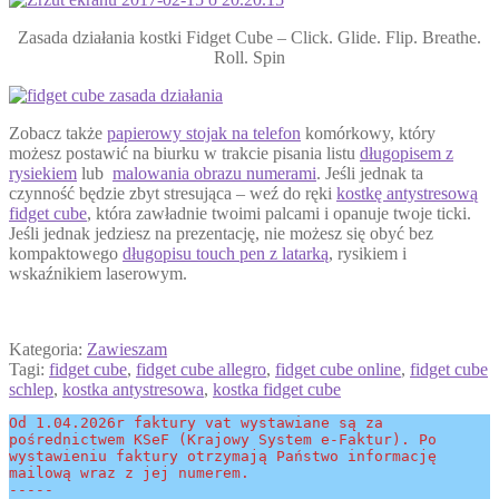
Zasada działania kostki Fidget Cube – Click. Glide. Flip. Breathe.
Roll. Spin
Zobacz także
papierowy stojak na telefon
komórkowy, który
możesz postawić na biurku w trakcie pisania listu
długopisem z
rysiekiem
lub
malowania obrazu numerami
. Jeśli jednak ta
czynność będzie zbyt stresująca – weź do ręki
kostkę antystresową
fidget cube
, która zawładnie twoimi palcami i opanuje twoje ticki.
Jeśli jednak jedziesz na prezentację, nie możesz się obyć bez
kompaktowego
długopisu touch pen z latarką
, rysikiem i
wskaźnikiem laserowym.
Kategoria:
Zawieszam
Tagi:
fidget cube
,
fidget cube allegro
,
fidget cube online
,
fidget cube
schlep
,
kostka antystresowa
,
kostka fidget cube
Od 1.04.2026r faktury vat wystawiane są za 
pośrednictwem KSeF (Krajowy System e-Faktur). Po 
wystawieniu faktury otrzymają Państwo informację 
mailową wraz z jej numerem.
-----