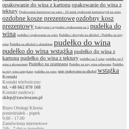
opakowanie do wina z kartonu
opakowanie do wina z
tektury
Opakowanie kartonowe na wino - 10 sztuk opakowań kartonowych na wino
ozdobne kosze prezentowe
ozdobny kosz
prezentowy
pudełka do
Praktyczne i wygodne: opakowania na 1
wina
pudełka i opakowania na wino
Pudełka i skrzynki na alkohol - Pudełko na trzy
pudełko do wina
wina
Pudełka na alkohol z okienkiem
pudełko do wina wstążka
pudełko do wina z
kartonu
pudełko do wina z tektury
pudełko na 3 wina
pudełko na 3
Pudełko na szampana
wina z akcesoriami
Pudełko na trzy wina odsuwane
Pudełko
wstążka
tanie opakowania na alkohol
na trzy wina zamykane
pudełko na wino
Kontakt
Kontakt telefoniczny:
tel. +48 662 070 168
Kontakt mailowy:
sklep@zawieszam.pl
Biuro Obsługi Klienta
poniedziałek - piątek
9.00 - 17.00
Zamówienia internetowe
24h - 7 dni w tygodniu