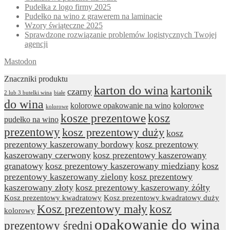
Pudełka z logo firmy 2025
Pudełko na wino z grawerem na laminacie
Wzory świąteczne 2025
Sprawdzone rozwiązanie problemów logistycznych Twojej
agencji
Mastodon
Znaczniki produktu
karton do wina
kartonik
czarny
2 lub 3 butelki wina
białe
do wina
kolorowe opakowanie na wino
kolorowe
kolorowe
kosze prezentowe
kosz
pudełko na wino
prezentowy
kosz prezentowy duży
kosz
prezentowy kaszerowany bordowy
kosz prezentowy
kaszerowany czerwony
kosz prezentowy kaszerowany
granatowy
kosz prezentowy kaszerowany miedziany
kosz
prezentowy kaszerowany zielony
kosz prezentowy
kaszerowany złoty
kosz prezentowy kaszerowany żółty
Kosz prezentowy kwadratowy
Kosz prezentowy kwadratowy duży
Kosz prezentowy mały
kosz
kolorowy
opakowanie do wina
prezentowy średni