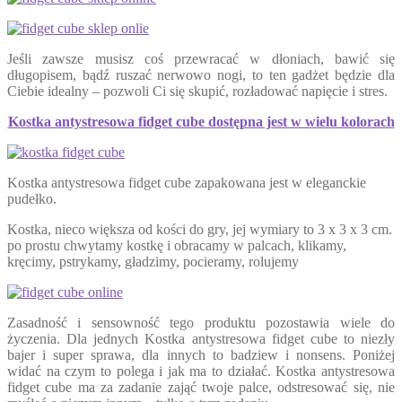
Jeśli zawsze musisz coś przewracać w dłoniach, bawić się
długopisem, bądź ruszać nerwowo nogi, to ten gadżet będzie dla
Ciebie idealny – pozwoli Ci się skupić, rozładować napięcie i stres.
Kostka antystresowa fidget cube dostępna jest w wielu kolorach
Kostka antystresowa fidget cube zapakowana jest w eleganckie
pudełko.
Kostka, nieco większa od kości do gry, jej wymiary to 3 x 3 x 3 cm.
po prostu chwytamy kostkę i obracamy w palcach, klikamy,
kręcimy, pstrykamy, gładzimy, pocieramy, rolujemy
Zasadność i sensowność tego produktu pozostawia wiele do
życzenia. Dla jednych Kostka antystresowa fidget cube to niezły
bajer i super sprawa, dla innych to badziew i nonsens. Poniżej
widać na czym to polega i jak ma to działać. Kostka antystresowa
fidget cube ma za zadanie zająć twoje palce, odstresować się, nie