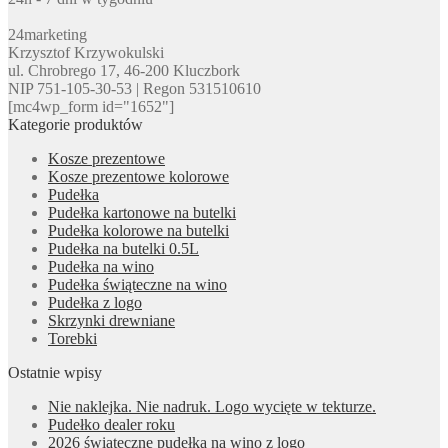
24marketing
Krzysztof Krzywokulski
ul. Chrobrego 17, 46-200 Kluczbork
NIP 751-105-30-53 | Regon 531510610
[mc4wp_form id="1652"]
Kategorie produktów
Kosze prezentowe
Kosze prezentowe kolorowe
Pudełka
Pudełka kartonowe na butelki
Pudełka kolorowe na butelki
Pudełka na butelki 0.5L
Pudełka na wino
Pudełka świąteczne na wino
Pudełka z logo
Skrzynki drewniane
Torebki
Ostatnie wpisy
Nie naklejka. Nie nadruk. Logo wycięte w tekturze.
Pudełko dealer roku
2026 świąteczne pudełka na wino z logo