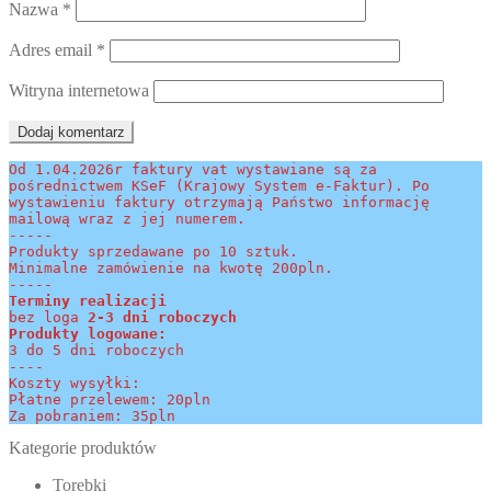
Nazwa
*
Adres email
*
Witryna internetowa
Od 1.04.2026r faktury vat wystawiane są za 
pośrednictwem KSeF (Krajowy System e-Faktur). Po 
wystawieniu faktury otrzymają Państwo informację 
mailową wraz z jej numerem.
-----
Produkty sprzedawane po 10 sztuk.
Minimalne zamówienie na kwotę 200pln.
-----
Terminy realizacji 
bez loga
 2-3 dni roboczych
Produkty logowane:
3 do 5 dni roboczych
----
Koszty wysyłki:
Płatne przelewem: 20pln
Za pobraniem: 35pln
Kategorie produktów
Torebki