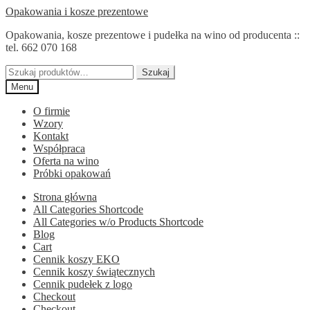
Przejdź
Przejdź
Opakowania i kosze prezentowe
do
do
Opakowania, kosze prezentowe i pudełka na wino od producenta ::
nawigacji
treści
tel. 662 070 168
Szukaj:
Szukaj
Menu
O firmie
Wzory
Kontakt
Współpraca
Oferta na wino
Próbki opakowań
Strona główna
All Categories Shortcode
All Categories w/o Products Shortcode
Blog
Cart
Cennik koszy EKO
Cennik koszy świątecznych
Cennik pudełek z logo
Checkout
Checkout