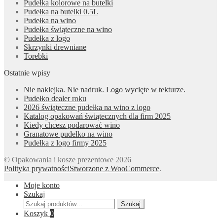
Pudełka kolorowe na butelki
Pudełka na butelki 0.5L
Pudełka na wino
Pudełka świąteczne na wino
Pudełka z logo
Skrzynki drewniane
Torebki
Ostatnie wpisy
Nie naklejka. Nie nadruk. Logo wycięte w tekturze.
Pudełko dealer roku
2026 świąteczne pudełka na wino z logo
Katalog opakowań świątecznych dla firm 2025
Kiedy chcesz podarować wino
Granatowe pudełko na wino
Pudełka z logo firmy 2025
© Opakowania i kosze prezentowe 2026
Polityka prywatności
Stworzone z WooCommerce
.
Moje konto
Szukaj
Szukaj:
Szukaj
Koszyk
0