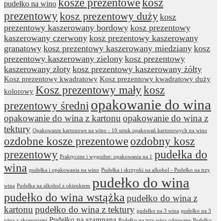
kosze prezentowe
kosz
pudełko na wino
prezentowy
kosz prezentowy duży
kosz
prezentowy kaszerowany bordowy
kosz prezentowy
kaszerowany czerwony
kosz prezentowy kaszerowany
granatowy
kosz prezentowy kaszerowany miedziany
kosz
prezentowy kaszerowany zielony
kosz prezentowy
kaszerowany złoty
kosz prezentowy kaszerowany żółty
Kosz prezentowy kwadratowy
Kosz prezentowy kwadratowy duży
Kosz prezentowy mały
kosz
kolorowy
opakowanie do wina
prezentowy średni
opakowanie do wina z kartonu
opakowanie do wina z
tektury
Opakowanie kartonowe na wino - 10 sztuk opakowań kartonowych na wino
ozdobne kosze prezentowe
ozdobny kosz
prezentowy
pudełka do
Praktyczne i wygodne: opakowania na 1
wina
pudełka i opakowania na wino
Pudełka i skrzynki na alkohol - Pudełko na trzy
pudełko do wina
wina
Pudełka na alkohol z okienkiem
pudełko do wina wstążka
pudełko do wina z
kartonu
pudełko do wina z tektury
pudełko na 3 wina
pudełko na 3
Pudełko na szampana
wina z akcesoriami
Pudełko na trzy wina odsuwane
Pudełko