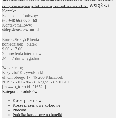
wstążka
tanie opakowania na alkohol
na trzy wina zamykane
pudełko na wino
Kontakt
Kontakt telefoniczny:
tel. +48 662 070 168
Kontakt mailowy:
sklep@zawieszam.pl
Biuro Obsługi Klienta
poniedziałek - piątek
9.00 - 17.00
Zamówienia internetowe
24h - 7 dni w tygodniu
24marketing
Krzysztof Krzywokulski
ul. Chrobrego 17, 46-200 Kluczbork
NIP 751-105-30-53 | Regon 531510610
[mc4wp_form id="1652"]
Kategorie produktów
Kosze prezentowe
Kosze prezentowe kolorowe
Pudełka
Pudełka kartonowe na butelki