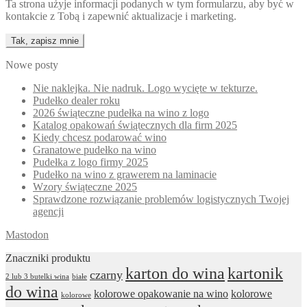
Ta strona użyje informacji podanych w tym formularzu, aby być w
kontakcie z Tobą i zapewnić aktualizacje i marketing.
Nowe posty
Nie naklejka. Nie nadruk. Logo wycięte w tekturze.
Pudełko dealer roku
2026 świąteczne pudełka na wino z logo
Katalog opakowań świątecznych dla firm 2025
Kiedy chcesz podarować wino
Granatowe pudełko na wino
Pudełka z logo firmy 2025
Pudełko na wino z grawerem na laminacie
Wzory świąteczne 2025
Sprawdzone rozwiązanie problemów logistycznych Twojej
agencji
Mastodon
Znaczniki produktu
karton do wina
kartonik
czarny
2 lub 3 butelki wina
białe
do wina
kolorowe opakowanie na wino
kolorowe
kolorowe