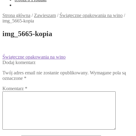
Strona główna
/
Zawieszam
/
Świąteczne opakowania na wino
/
img_5665-kopia
img_5665-kopia
Nawigacja
Poprzedni
Świąteczne opakowania na wino
wpis:
Dodaj komentarz
wpisu
Twój adres email nie zostanie opublikowany.
Wymagane pola są
oznaczone
*
Komentarz
*