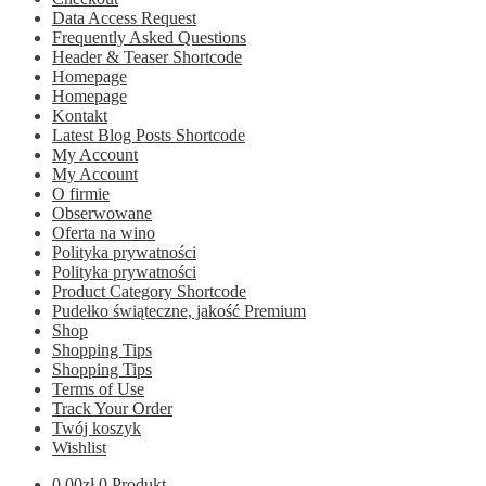
Data Access Request
Frequently Asked Questions
Header & Teaser Shortcode
Homepage
Homepage
Kontakt
Latest Blog Posts Shortcode
My Account
My Account
O firmie
Obserwowane
Oferta na wino
Polityka prywatności
Polityka prywatności
Product Category Shortcode
Pudełko świąteczne, jakość Premium
Shop
Shopping Tips
Shopping Tips
Terms of Use
Track Your Order
Twój koszyk
Wishlist
0.00
zł
0 Produkt