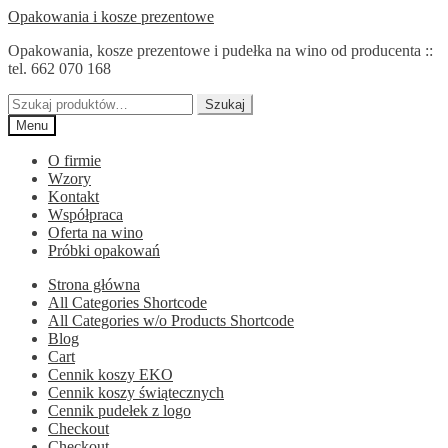
Przejdź
Przejdź
Opakowania i kosze prezentowe
do
do
Opakowania, kosze prezentowe i pudełka na wino od producenta ::
nawigacji
treści
tel. 662 070 168
Szukaj:
Szukaj
Menu
O firmie
Wzory
Kontakt
Współpraca
Oferta na wino
Próbki opakowań
Strona główna
All Categories Shortcode
All Categories w/o Products Shortcode
Blog
Cart
Cennik koszy EKO
Cennik koszy świątecznych
Cennik pudełek z logo
Checkout
Checkout