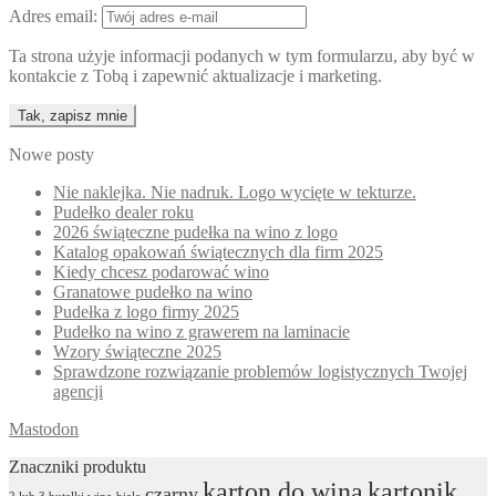
Adres email:
Ta strona użyje informacji podanych w tym formularzu, aby być w
kontakcie z Tobą i zapewnić aktualizacje i marketing.
Nowe posty
Nie naklejka. Nie nadruk. Logo wycięte w tekturze.
Pudełko dealer roku
2026 świąteczne pudełka na wino z logo
Katalog opakowań świątecznych dla firm 2025
Kiedy chcesz podarować wino
Granatowe pudełko na wino
Pudełka z logo firmy 2025
Pudełko na wino z grawerem na laminacie
Wzory świąteczne 2025
Sprawdzone rozwiązanie problemów logistycznych Twojej
agencji
Mastodon
Znaczniki produktu
karton do wina
kartonik
czarny