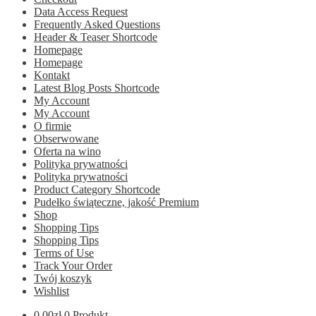
Data Access Request
Frequently Asked Questions
Header & Teaser Shortcode
Homepage
Homepage
Kontakt
Latest Blog Posts Shortcode
My Account
My Account
O firmie
Obserwowane
Oferta na wino
Polityka prywatności
Polityka prywatności
Product Category Shortcode
Pudełko świąteczne, jakość Premium
Shop
Shopping Tips
Shopping Tips
Terms of Use
Track Your Order
Twój koszyk
Wishlist
0.00
zł
0 Produkt