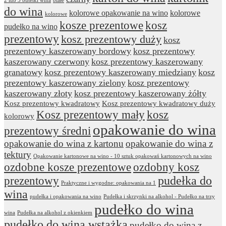
2 lub 3 butelki wina
białe
do wina
kolorowe opakowanie na wino
kolorowe
kolorowe
kosze prezentowe
kosz
pudełko na wino
prezentowy
kosz prezentowy duży
kosz
prezentowy kaszerowany bordowy
kosz prezentowy
kaszerowany czerwony
kosz prezentowy kaszerowany
granatowy
kosz prezentowy kaszerowany miedziany
kosz
prezentowy kaszerowany zielony
kosz prezentowy
kaszerowany złoty
kosz prezentowy kaszerowany żółty
Kosz prezentowy kwadratowy
Kosz prezentowy kwadratowy duży
Kosz prezentowy mały
kosz
kolorowy
opakowanie do wina
prezentowy średni
opakowanie do wina z kartonu
opakowanie do wina z
tektury
Opakowanie kartonowe na wino - 10 sztuk opakowań kartonowych na wino
ozdobne kosze prezentowe
ozdobny kosz
prezentowy
pudełka do
Praktyczne i wygodne: opakowania na 1
wina
pudełka i opakowania na wino
Pudełka i skrzynki na alkohol - Pudełko na trzy
pudełko do wina
wina
Pudełka na alkohol z okienkiem
pudełko do wina wstążka
pudełko do wina z