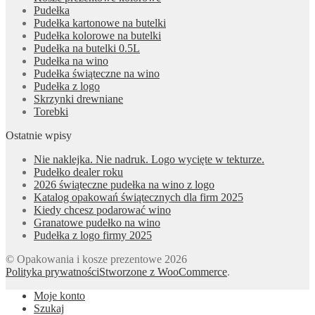
Pudełka
Pudełka kartonowe na butelki
Pudełka kolorowe na butelki
Pudełka na butelki 0.5L
Pudełka na wino
Pudełka świąteczne na wino
Pudełka z logo
Skrzynki drewniane
Torebki
Ostatnie wpisy
Nie naklejka. Nie nadruk. Logo wycięte w tekturze.
Pudełko dealer roku
2026 świąteczne pudełka na wino z logo
Katalog opakowań świątecznych dla firm 2025
Kiedy chcesz podarować wino
Granatowe pudełko na wino
Pudełka z logo firmy 2025
© Opakowania i kosze prezentowe 2026
Polityka prywatności
Stworzone z WooCommerce
.
Moje konto
Szukaj