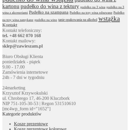
kartonu
pudełko do wina z tektury
pudełko na 3 wina
pudełko na 3
Pudełko na szampana
wina z akcesoriami
Pudełko na trzy wina odsuwane
Pudełko
wstążka
tanie opakowania na alkohol
na trzy wina zamykane
pudełko na wino
Kontakt
Kontakt telefoniczny:
tel. +48 662 070 168
Kontakt mailowy:
sklep@zawieszam.pl
Biuro Obsługi Klienta
poniedziałek - piątek
9.00 - 17.00
Zamówienia internetowe
24h - 7 dni w tygodniu
24marketing
Krzysztof Krzywokulski
ul. Chrobrego 17, 46-200 Kluczbork
NIP 751-105-30-53 | Regon 531510610
[mc4wp_form id="1652"]
Kategorie produktów
Kosze prezentowe
Kosze prezentowe kolorowe