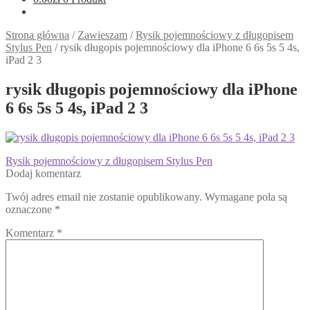
Strona główna
/
Zawieszam
/
Rysik pojemnościowy z długopisem
Stylus Pen
/
rysik długopis pojemnościowy dla iPhone 6 6s 5s 5 4s,
iPad 2 3
rysik długopis pojemnościowy dla iPhone
6 6s 5s 5 4s, iPad 2 3
Nawigacja
Poprzedni
Rysik pojemnościowy z długopisem Stylus Pen
wpis:
Dodaj komentarz
wpisu
Twój adres email nie zostanie opublikowany.
Wymagane pola są
oznaczone
*
Komentarz
*