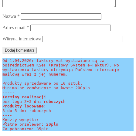
Nazwa
*
Adres email
*
Witryna internetowa
Od 1.04.2026r faktury vat wystawiane są za 
pośrednictwem KSeF (Krajowy System e-Faktur). Po 
wystawieniu faktury otrzymają Państwo informację 
mailową wraz z jej numerem.
-----
Produkty sprzedawane po 10 sztuk.
Minimalne zamówienie na kwotę 200pln.
-----
Terminy realizacji 
bez loga
 2-3 dni roboczych
Produkty logowane:
3 do 5 dni roboczych
----
Koszty wysyłki:
Płatne przelewem: 20pln
Za pobraniem: 35pln