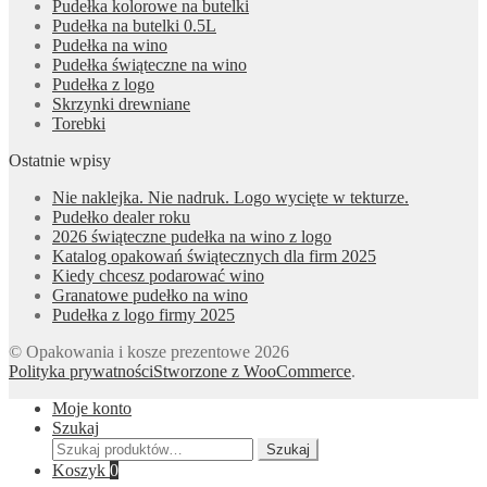
Pudełka kolorowe na butelki
Pudełka na butelki 0.5L
Pudełka na wino
Pudełka świąteczne na wino
Pudełka z logo
Skrzynki drewniane
Torebki
Ostatnie wpisy
Nie naklejka. Nie nadruk. Logo wycięte w tekturze.
Pudełko dealer roku
2026 świąteczne pudełka na wino z logo
Katalog opakowań świątecznych dla firm 2025
Kiedy chcesz podarować wino
Granatowe pudełko na wino
Pudełka z logo firmy 2025
© Opakowania i kosze prezentowe 2026
Polityka prywatności
Stworzone z WooCommerce
.
Moje konto
Szukaj
Szukaj:
Szukaj
Koszyk
0