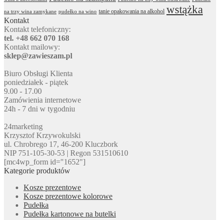
wstążka
tanie opakowania na alkohol
na trzy wina zamykane
pudełko na wino
Kontakt
Kontakt telefoniczny:
tel. +48 662 070 168
Kontakt mailowy:
sklep@zawieszam.pl
Biuro Obsługi Klienta
poniedziałek - piątek
9.00 - 17.00
Zamówienia internetowe
24h - 7 dni w tygodniu
24marketing
Krzysztof Krzywokulski
ul. Chrobrego 17, 46-200 Kluczbork
NIP 751-105-30-53 | Regon 531510610
[mc4wp_form id="1652"]
Kategorie produktów
Kosze prezentowe
Kosze prezentowe kolorowe
Pudełka
Pudełka kartonowe na butelki