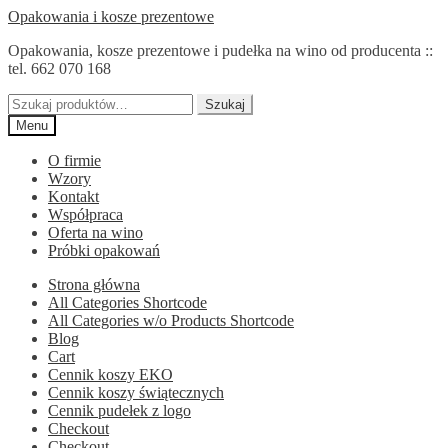
Przejdź
Przejdź
Opakowania i kosze prezentowe
do
do
Opakowania, kosze prezentowe i pudełka na wino od producenta ::
nawigacji
treści
tel. 662 070 168
Szukaj:
Szukaj
Menu
O firmie
Wzory
Kontakt
Współpraca
Oferta na wino
Próbki opakowań
Strona główna
All Categories Shortcode
All Categories w/o Products Shortcode
Blog
Cart
Cennik koszy EKO
Cennik koszy świątecznych
Cennik pudełek z logo
Checkout
Checkout