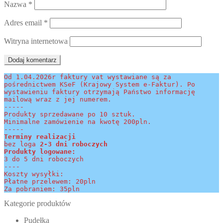
Nazwa
*
Adres email
*
Witryna internetowa
Od 1.04.2026r faktury vat wystawiane są za 
pośrednictwem KSeF (Krajowy System e-Faktur). Po 
wystawieniu faktury otrzymają Państwo informację 
mailową wraz z jej numerem.
-----
Produkty sprzedawane po 10 sztuk.
Minimalne zamówienie na kwotę 200pln.
-----
Terminy realizacji 
bez loga
 2-3 dni roboczych
Produkty logowane:
3 do 5 dni roboczych
----
Koszty wysyłki:
Płatne przelewem: 20pln
Za pobraniem: 35pln
Kategorie produktów
Pudełka