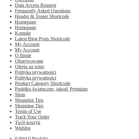
Data Access Request
Frequently Asked Questions
Header & Teaser Shortcode
Homepage
Homepage
Kontakt
Latest Blog Posts Shortcode
My Account
My Account
O firmie
Obserwowane
Oferta na wino
Polityka prywatności
Polityka prywatności
Product Category Shortcode
Pudełko świąteczne, jakość Premium
Shop
Shopping Tips
Shopping Tips
Terms of Use
Track Your Order
Twój koszyk
Wishlist
0.00
zł
0 Produkt