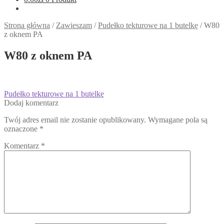
Strona główna
/
Zawieszam
/
Pudełko tekturowe na 1 butelkę
/
W80
z oknem PA
W80 z oknem PA
Nawigacja
Poprzedni
Pudełko tekturowe na 1 butelkę
wpis:
Dodaj komentarz
wpisu
Twój adres email nie zostanie opublikowany.
Wymagane pola są
oznaczone
*
Komentarz
*