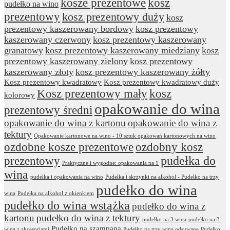
kosze prezentowe
kosz
pudełko na wino
prezentowy
kosz prezentowy duży
kosz
prezentowy kaszerowany bordowy
kosz prezentowy
kaszerowany czerwony
kosz prezentowy kaszerowany
granatowy
kosz prezentowy kaszerowany miedziany
kosz
prezentowy kaszerowany zielony
kosz prezentowy
kaszerowany złoty
kosz prezentowy kaszerowany żółty
Kosz prezentowy kwadratowy
Kosz prezentowy kwadratowy duży
Kosz prezentowy mały
kosz
kolorowy
opakowanie do wina
prezentowy średni
opakowanie do wina z kartonu
opakowanie do wina z
tektury
Opakowanie kartonowe na wino - 10 sztuk opakowań kartonowych na wino
ozdobne kosze prezentowe
ozdobny kosz
prezentowy
pudełka do
Praktyczne i wygodne: opakowania na 1
wina
pudełka i opakowania na wino
Pudełka i skrzynki na alkohol - Pudełko na trzy
pudełko do wina
wina
Pudełka na alkohol z okienkiem
pudełko do wina wstążka
pudełko do wina z
kartonu
pudełko do wina z tektury
pudełko na 3 wina
pudełko na 3
Pudełko na szampana
wina z akcesoriami
Pudełko na trzy wina odsuwane
Pudełko