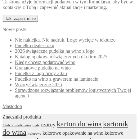
Ta strona użyje informacji podanych w tym formularzu, aby być w
kontakcie z Tobą i zapewnić aktualizacje i marketing.
Nowe posty
Nie naklejka. Nie nadruk. Logo wycięte w tekturze.
Pudełko dealer roku
2026 świąteczne pudełka na wino z logo
Katalog opakowań świątecznych dla firm 2025
Kiedy chcesz podarować wino
Granatowe pudełko na wino
Pudełka z logo firmy 2025
Pudełko na wino z grawerem na laminacie
Wzory świąteczne 2025
Sprawdzone rozwiązanie problemów logistycznych Twojej
agencji
Mastodon
Znaczniki produktu
karton do wina
kartonik
czarny
2 lub 3 butelki wina
białe
do wina
kolorowe opakowanie na wino
kolorowe
kolorowe