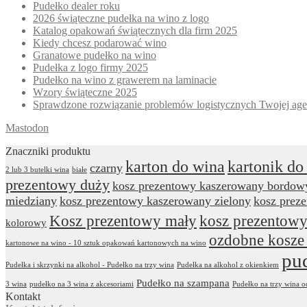
Pudełko dealer roku
2026 świąteczne pudełka na wino z logo
Katalog opakowań świątecznych dla firm 2025
Kiedy chcesz podarować wino
Granatowe pudełko na wino
Pudełka z logo firmy 2025
Pudełko na wino z grawerem na laminacie
Wzory świąteczne 2025
Sprawdzone rozwiązanie problemów logistycznych Twojej age
Mastodon
Znaczniki produktu
karton do wina
kartonik do
czarny
2 lub 3 butelki wina
białe
prezentowy duży
kosz prezentowy kaszerowany bordow
miedziany
kosz prezentowy kaszerowany zielony
kosz prez
Kosz prezentowy mały
kosz prezentowy
kolorowy
ozdobne kosze
kartonowe na wino - 10 sztuk opakowań kartonowych na wino
pu
Pudełka i skrzynki na alkohol - Pudełko na trzy wina
Pudełka na alkohol z okienkiem
Pudełko na szampana
3 wina
pudełko na 3 wina z akcesoriami
Pudełko na trzy wina 
Kontakt