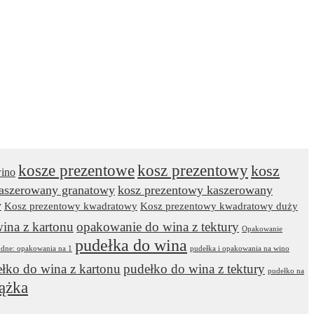
kosze prezentowe
kosz prezentowy
kosz
wino
kaszerowany granatowy
kosz prezentowy kaszerowany
y
Kosz prezentowy kwadratowy
Kosz prezentowy kwadratowy duży
ina z kartonu
opakowanie do wina z tektury
Opakowanie
pudełka do wina
odne: opakowania na 1
pudełka i opakowania na wino
łko do wina z kartonu
pudełko do wina z tektury
pudełko na
ążka