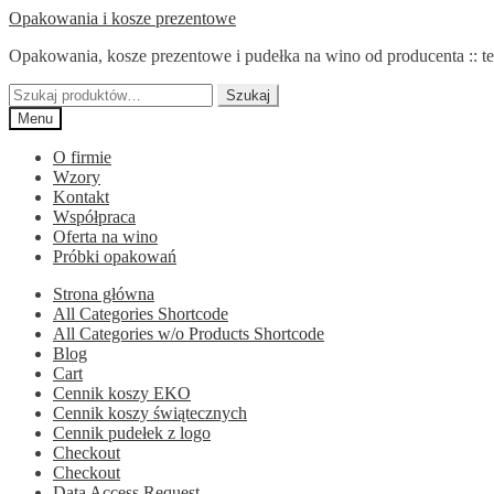
Przejdź
Przejdź
Opakowania i kosze prezentowe
do
do
Opakowania, kosze prezentowe i pudełka na wino od producenta :: te
nawigacji
treści
Szukaj:
Szukaj
Menu
O firmie
Wzory
Kontakt
Współpraca
Oferta na wino
Próbki opakowań
Strona główna
All Categories Shortcode
All Categories w/o Products Shortcode
Blog
Cart
Cennik koszy EKO
Cennik koszy świątecznych
Cennik pudełek z logo
Checkout
Checkout
Data Access Request