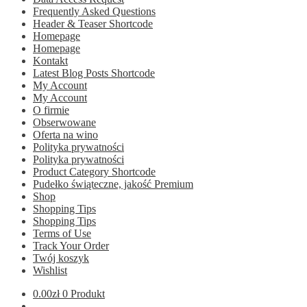
Frequently Asked Questions
Header & Teaser Shortcode
Homepage
Homepage
Kontakt
Latest Blog Posts Shortcode
My Account
My Account
O firmie
Obserwowane
Oferta na wino
Polityka prywatności
Polityka prywatności
Product Category Shortcode
Pudełko świąteczne, jakość Premium
Shop
Shopping Tips
Shopping Tips
Terms of Use
Track Your Order
Twój koszyk
Wishlist
0.00
zł
0 Produkt