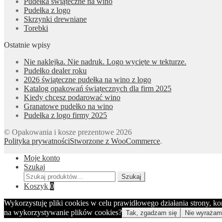
Pudełka świąteczne na wino
Pudełka z logo
Skrzynki drewniane
Torebki
Ostatnie wpisy
Nie naklejka. Nie nadruk. Logo wycięte w tekturze.
Pudełko dealer roku
2026 świąteczne pudełka na wino z logo
Katalog opakowań świątecznych dla firm 2025
Kiedy chcesz podarować wino
Granatowe pudełko na wino
Pudełka z logo firmy 2025
© Opakowania i kosze prezentowe 2026
Polityka prywatności
Stworzone z WooCommerce
.
Moje konto
Szukaj
Szukaj:
Szukaj
Koszyk
0
Wykorzystuję pliki cookies w celu prawidłowego działania strony, k
na wykorzystywanie plików cookies?
Tak, zgadzam się
Nie wyrażam