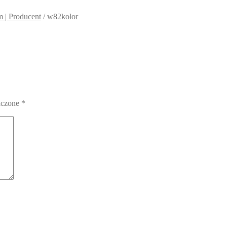
 | Producent
/
w82kolor
aczone
*