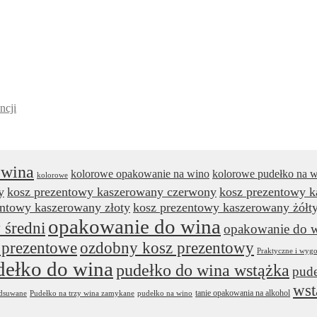
ncji
 wina
kolorowe opakowanie na wino
kolorowe pudełko na 
kolorowe
y
kosz prezentowy kaszerowany czerwony
kosz prezentowy 
entowy kaszerowany złoty
kosz prezentowy kaszerowany żółt
opakowanie do wina
 średni
opakowanie do w
 prezentowe
ozdobny kosz prezentowy
Praktyczne i wyg
dełko do wina
pudełko do wina wstążka
pude
wst
tanie opakowania na alkohol
odsuwane
Pudełko na trzy wina zamykane
pudełko na wino