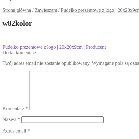
Strona główna
/
Zawieszam
/
Pudełko prezentowe z logo | 20x20x9cm
w82kolor
Nawigacja
Poprzedni
Pudełko prezentowe z logo | 20x20x9cm | Producent
wpis:
Dodaj komentarz
wpisu
Twój adres email nie zostanie opublikowany.
Wymagane pola są ozn
Komentarz
*
Nazwa
*
Adres email
*