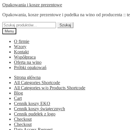
Przejdź
Przejdź
Opakowania i kosze prezentowe
do
do
Opakowania, kosze prezentowe i pudełka na wino od producenta :: te
nawigacji
treści
Szukaj:
Szukaj
Menu
O firmie
Wzory
Kontakt
Współpraca
Oferta na wino
Próbki opakowań
Strona główna
All Categories Shortcode
All Categories w/o Products Shortcode
Blog
Cart
Cennik koszy EKO
Cennik koszy świątecznych
Cennik pudełek z logo
Checkout
Checkout
Data Access Request