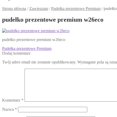
Strona główna
/
Zawieszam
/
Pudełka prezentowe Premium
/
pudełk
pudełko prezentowe premium w26eco
pudełko prezentowe premium w26eco
Nawigacja
Poprzedni
Pudełka prezentowe Premium
wpis:
Dodaj komentarz
wpisu
Twój adres email nie zostanie opublikowany.
Wymagane pola są ozn
Komentarz
*
Nazwa
*