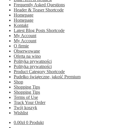
Frequently Asked Questions
Header & Teaser Shortcode
Homepage
Homepage
Kontakt
Latest Blog Posts Shortcode
My Account
My Account
O firmie
Obserwowane
Oferta na wino
Polityka prywatności
Polityka prywatności
Product Category Shortcode
Pudełko świąteczne, jakość Premium
Shop
Shopping Tips
Shopping Tips
Terms of Use
Track Your Order
Twój koszyk
Wishlist
0.00
zł
0 Produkt