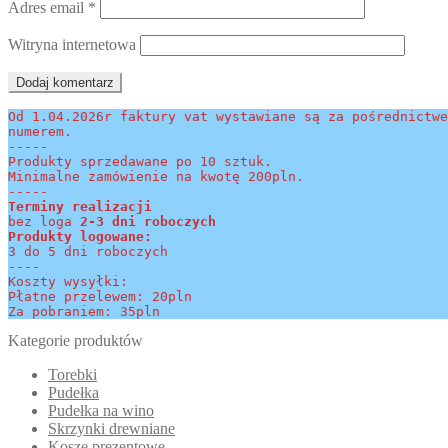
Adres email
*
Witryna internetowa
Od 1.04.2026r faktury vat wystawiane są za pośrednictwe
numerem.
-----
Produkty sprzedawane po 10 sztuk.
Minimalne zamówienie na kwotę 200pln.
-----
Terminy realizacji 
bez loga
 2-3 dni roboczych
Produkty logowane:
3 do 5 dni roboczych
----
Koszty wysyłki:
Płatne przelewem: 20pln
Za pobraniem: 35pln
Kategorie produktów
Torebki
Pudełka
Pudełka na wino
Skrzynki drewniane
Kosze prezentowe