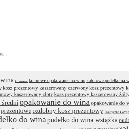
ncji
 wina
kolorowe opakowanie na wino
kolorowe pudełko na 
kolorowe
y
kosz prezentowy kaszerowany czerwony
kosz prezentowy 
entowy kaszerowany złoty
kosz prezentowy kaszerowany żółt
opakowanie do wina
 średni
opakowanie do w
 prezentowe
ozdobny kosz prezentowy
Praktyczne i wyg
dełko do wina
pudełko do wina wstążka
pude
wst
tanie opakowania na alkohol