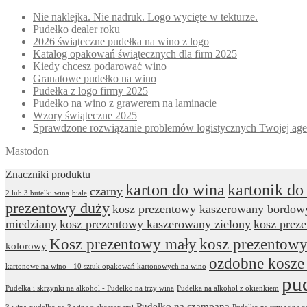
Nie naklejka. Nie nadruk. Logo wycięte w tekturze.
Pudełko dealer roku
2026 świąteczne pudełka na wino z logo
Katalog opakowań świątecznych dla firm 2025
Kiedy chcesz podarować wino
Granatowe pudełko na wino
Pudełka z logo firmy 2025
Pudełko na wino z grawerem na laminacie
Wzory świąteczne 2025
Sprawdzone rozwiązanie problemów logistycznych Twojej age
Mastodon
Znaczniki produktu
karton do wina
kartonik do
czarny
2 lub 3 butelki wina
białe
prezentowy duży
kosz prezentowy kaszerowany bordow
miedziany
kosz prezentowy kaszerowany zielony
kosz prez
Kosz prezentowy mały
kosz prezentowy
kolorowy
ozdobne kosze
kartonowe na wino - 10 sztuk opakowań kartonowych na wino
pu
Pudełka i skrzynki na alkohol - Pudełko na trzy wina
Pudełka na alkohol z okienkiem
Pudełko na szampana