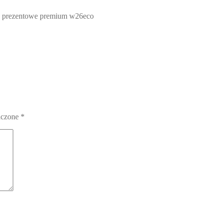
o prezentowe premium w26eco
aczone
*