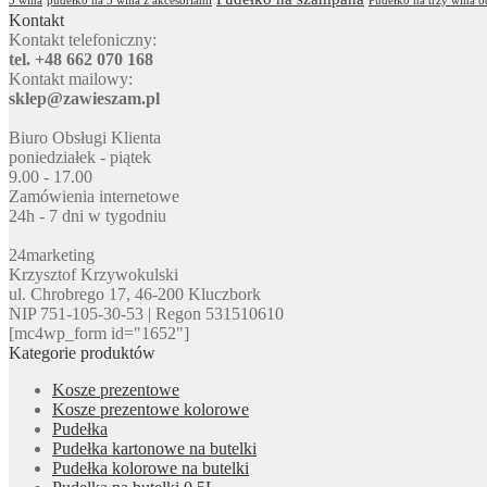
3 wina
pudełko na 3 wina z akcesoriami
Pudełko na trzy wina 
Kontakt
Kontakt telefoniczny:
tel. +48 662 070 168
Kontakt mailowy:
sklep@zawieszam.pl
Biuro Obsługi Klienta
poniedziałek - piątek
9.00 - 17.00
Zamówienia internetowe
24h - 7 dni w tygodniu
24marketing
Krzysztof Krzywokulski
ul. Chrobrego 17, 46-200 Kluczbork
NIP 751-105-30-53 | Regon 531510610
[mc4wp_form id="1652"]
Kategorie produktów
Kosze prezentowe
Kosze prezentowe kolorowe
Pudełka
Pudełka kartonowe na butelki
Pudełka kolorowe na butelki