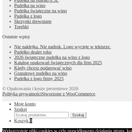
Pudełka na butelki 0.5L
Pudełka na wino
Pudełka świąteczne na wino
Pudełka z logo
Skrzynki drewniane
Torebki
Ostatnie wpisy
Nie naklejka. Nie nadruk. Logo wycięte w tekturze.
Pudełko dealer roku
2026 świąteczne pudełka na wino z logo
Katalog opakowań świątecznych dla firm 2025
Kiedy chcesz podarować wino
Granatowe pudełko na wino
Pudełka z logo firmy 2025
© Opakowania i kosze prezentowe 2026
Polityka prywatności
Stworzone z WooCommerce
.
Moje konto
Szukaj
Szukaj:
Szukaj
Koszyk
0
Wykorzystuję pliki cookies w celu prawidłowego działania strony, k