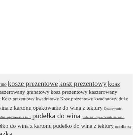
kosze prezentowe
kosz prezentowy
kosz
wino
kaszerowany granatowy
kosz prezentowy kaszerowany
y
Kosz prezentowy kwadratowy
Kosz prezentowy kwadratowy duży
ina z kartonu
opakowanie do wina z tektury
Opakowanie
pudełka do wina
odne: opakowania na 1
pudełka i opakowania na wino
łko do wina z kartonu
pudełko do wina z tektury
pudełko na
ążka