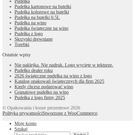
Pudełka
Pudełka kartonowe na butelki
Pudełka kolorowe na butelki
Pudełka na butelki 0.5L
Pudełka na wino
Pudełka świąteczne na wino
Pudełka z logo
Skrzynki drewniane
Torebki
Ostatnie wpisy
Nie naklejka. Nie nadruk. Logo wycięte w tekturze.
Pudełko dealer roku
2026 świąteczne pudełka na wino z logo
Katalog opakowań świątecznych dla firm 2025
Kiedy chcesz podarować wino
Granatowe pudełko na wino
Pudełka z logo firmy 2025
© Opakowania i kosze prezentowe 2026
Polityka prywatności
Stworzone z WooCommerce
.
Moje konto
Szukaj
Szukaj:
Szukaj