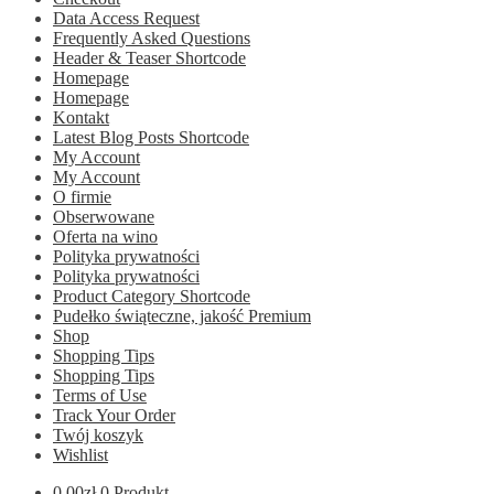
Data Access Request
Frequently Asked Questions
Header & Teaser Shortcode
Homepage
Homepage
Kontakt
Latest Blog Posts Shortcode
My Account
My Account
O firmie
Obserwowane
Oferta na wino
Polityka prywatności
Polityka prywatności
Product Category Shortcode
Pudełko świąteczne, jakość Premium
Shop
Shopping Tips
Shopping Tips
Terms of Use
Track Your Order
Twój koszyk
Wishlist
0.00
zł
0 Produkt