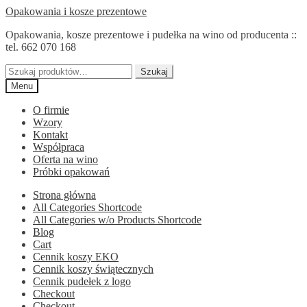
Przejdź
Przejdź
Opakowania i kosze prezentowe
do
do
Opakowania, kosze prezentowe i pudełka na wino od producenta ::
nawigacji
treści
tel. 662 070 168
Szukaj:
Szukaj
Menu
O firmie
Wzory
Kontakt
Współpraca
Oferta na wino
Próbki opakowań
Strona główna
All Categories Shortcode
All Categories w/o Products Shortcode
Blog
Cart
Cennik koszy EKO
Cennik koszy świątecznych
Cennik pudełek z logo
Checkout
Checkout