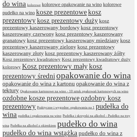
do wina
kolorowe opakowanie na wino
kolorowe
kolorowe
kosze prezentowe
kosz
pudełko na wino
prezentowy
kosz prezentowy duży
kosz
prezentowy kaszerowany bordowy
kosz prezentowy
kaszerowany czerwony
kosz prezentowy kaszerowany
granatowy
kosz prezentowy kaszerowany miedziany
kosz
prezentowy kaszerowany zielony
kosz prezentowy
kaszerowany złoty
kosz prezentowy kaszerowany żółty
Kosz prezentowy kwadratowy
Kosz prezentowy kwadratowy duży
Kosz prezentowy mały
kosz
kolorowy
opakowanie do wina
prezentowy średni
opakowanie do wina z kartonu
opakowanie do wina z
tektury
Opakowanie kartonowe na wino - 10 sztuk opakowań kartonowych na wino
ozdobne kosze prezentowe
ozdobny kosz
prezentowy
pudełka do
Praktyczne i wygodne: opakowania na 1
wina
pudełka i opakowania na wino
Pudełka i skrzynki na alkohol - Pudełko na trzy
pudełko do wina
wina
Pudełka na alkohol z okienkiem
pudełko do wina wstążka
pudełko do wina z