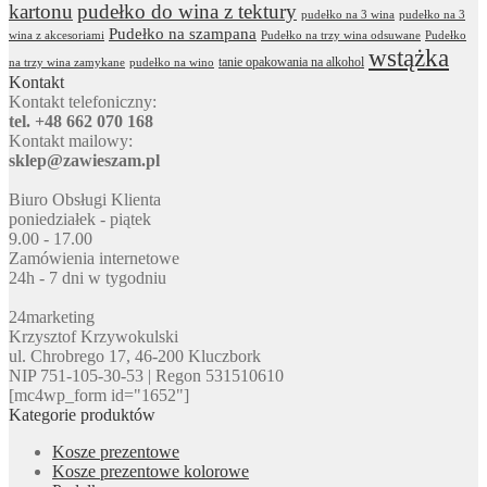
kartonu
pudełko do wina z tektury
pudełko na 3 wina
pudełko na 3
Pudełko na szampana
wina z akcesoriami
Pudełko na trzy wina odsuwane
Pudełko
wstążka
tanie opakowania na alkohol
na trzy wina zamykane
pudełko na wino
Kontakt
Kontakt telefoniczny:
tel. +48 662 070 168
Kontakt mailowy:
sklep@zawieszam.pl
Biuro Obsługi Klienta
poniedziałek - piątek
9.00 - 17.00
Zamówienia internetowe
24h - 7 dni w tygodniu
24marketing
Krzysztof Krzywokulski
ul. Chrobrego 17, 46-200 Kluczbork
NIP 751-105-30-53 | Regon 531510610
[mc4wp_form id="1652"]
Kategorie produktów
Kosze prezentowe
Kosze prezentowe kolorowe