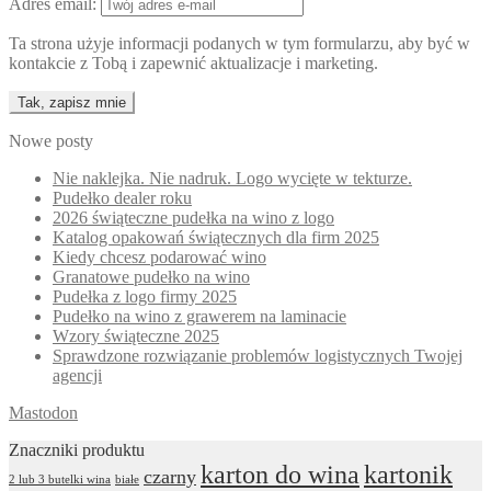
Adres email:
Ta strona użyje informacji podanych w tym formularzu, aby być w
kontakcie z Tobą i zapewnić aktualizacje i marketing.
Nowe posty
Nie naklejka. Nie nadruk. Logo wycięte w tekturze.
Pudełko dealer roku
2026 świąteczne pudełka na wino z logo
Katalog opakowań świątecznych dla firm 2025
Kiedy chcesz podarować wino
Granatowe pudełko na wino
Pudełka z logo firmy 2025
Pudełko na wino z grawerem na laminacie
Wzory świąteczne 2025
Sprawdzone rozwiązanie problemów logistycznych Twojej
agencji
Mastodon
Znaczniki produktu
karton do wina
kartonik
czarny
2 lub 3 butelki wina
białe