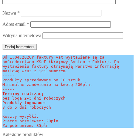
Nazwa
*
Adres email
*
Witryna internetowa
Od 1.04.2026r faktury vat wystawiane są za 
pośrednictwem KSeF (Krajowy System e-Faktur). Po 
wystawieniu faktury otrzymają Państwo informację 
mailową wraz z jej numerem.
-----
Produkty sprzedawane po 10 sztuk.
Minimalne zamówienie na kwotę 200pln.
-----
Terminy realizacji 
bez loga
 2-3 dni roboczych
Produkty logowane:
3 do 5 dni roboczych
----
Koszty wysyłki:
Płatne przelewem: 20pln
Za pobraniem: 35pln
Kategorie produktów