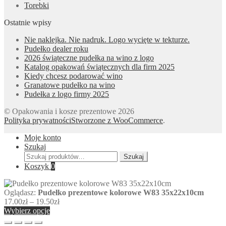
Torebki
Ostatnie wpisy
Nie naklejka. Nie nadruk. Logo wycięte w tekturze.
Pudełko dealer roku
2026 świąteczne pudełka na wino z logo
Katalog opakowań świątecznych dla firm 2025
Kiedy chcesz podarować wino
Granatowe pudełko na wino
Pudełka z logo firmy 2025
© Opakowania i kosze prezentowe 2026
Polityka prywatności
Stworzone z WooCommerce
.
Moje konto
Szukaj
Szukaj:
Szukaj
Koszyk
0
Oglądasz:
Pudełko prezentowe kolorowe W83 35x22x10cm
Zakres
17.00
zł
–
19.50
zł
cen:
Wybierz opcje
od