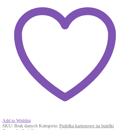
W83
35x22x10cm
Add to Wishlist
SKU:
Brak danych
Kategoria:
Pudełka kartonowe na butelki