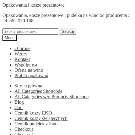
Przejdź
Przejdź
Opakowania i kosze prezentowe
do
do
Opakowania, kosze prezentowe i pudełka na wino od producenta ::
nawigacji
treści
tel. 662 070 168
Szukaj:
Szukaj
Menu
O firmie
Wzory
Kontakt
Współpraca
Oferta na wino
Próbki opakowań
Strona główna
All Categories Shortcode
All Categories w/o Products Shortcode
Blog
Cart
Cennik koszy EKO
Cennik koszy świątecznych
Cennik pudełek z logo
Checkout
Checkout