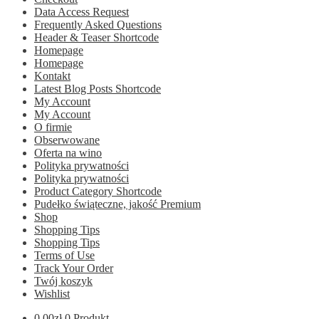
Data Access Request
Frequently Asked Questions
Header & Teaser Shortcode
Homepage
Homepage
Kontakt
Latest Blog Posts Shortcode
My Account
My Account
O firmie
Obserwowane
Oferta na wino
Polityka prywatności
Polityka prywatności
Product Category Shortcode
Pudełko świąteczne, jakość Premium
Shop
Shopping Tips
Shopping Tips
Terms of Use
Track Your Order
Twój koszyk
Wishlist
0.00
zł
0 Produkt