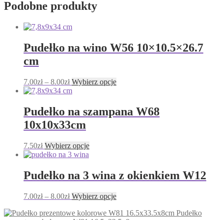
Podobne produkty
Pudełko na wino W56 10×10.5×26.7
cm
Zakres
Ten
7.00
zł
–
8.00
zł
Wybierz opcje
cen:
produkt
od
ma
7.00zł
wiele
Pudełko na szampana W68
do
wariantów.
10x10x33cm
8.00zł
Opcje
można
wybrać
Ten
7.50
zł
Wybierz opcje
na
produkt
stronie
ma
produktu
wiele
Pudełko na 3 wina z okienkiem W12
wariantów.
Opcje
Zakres
Ten
7.00
zł
–
8.00
zł
Wybierz opcje
można
cen:
produkt
wybrać
Pudełko
od
ma
na