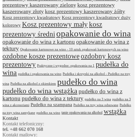
prezentowy kaszerowany zielony
kosz prezentowy
kaszerowany złoty
kosz prezentowy kaszerowany żółty
Kosz prezentowy kwadratowy
Kosz prezentowy kwadratowy duży
Kosz prezentowy mały
kosz
kolorowy
opakowanie do wina
prezentowy średni
opakowanie do wina z kartonu
opakowanie do wina z
tektury
Opakowanie kartonowe na wino - 10 sztuk opakowań kartonowych na wino
ozdobne kosze prezentowe
ozdobny kosz
prezentowy
pudełka do
Praktyczne i wygodne: opakowania na 1
wina
pudełka i opakowania na wino
Pudełka i skrzynki na alkohol - Pudełko na trzy
pudełko do wina
wina
Pudełka na alkohol z okienkiem
pudełko do wina wstążka
pudełko do wina z
kartonu
pudełko do wina z tektury
pudełko na 3 wina
pudełko na 3
Pudełko na szampana
wina z akcesoriami
Pudełko na trzy wina odsuwane
Pudełko
wstążka
tanie opakowania na alkohol
na trzy wina zamykane
pudełko na wino
Kontakt
Kontakt telefoniczny:
tel. +48 662 070 168
Kontakt mailowy: