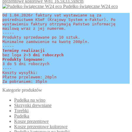
prezentowe kolorowe W81 16.5x33.5x8cm
7.00zł
wiele
stronie
Pudełko świąteczne W24 eco
do
wariantów.
produktu
8.00zł
Opcje
Od 1.04.2026r faktury vat wystawiane są za 
można
pośrednictwem KSeF (Krajowy System e-Faktur). Po 
wybrać
wystawieniu faktury otrzymają Państwo informację 
na
mailową wraz z jej numerem.
-----
stronie
Produkty sprzedawane po 10 sztuk.
produktu
Minimalne zamówienie na kwotę 200pln.
-----
Terminy realizacji 
bez loga
 2-3 dni roboczych
Produkty logowane:
3 do 5 dni roboczych
----
Koszty wysyłki:
Płatne przelewem: 20pln
Za pobraniem: 35pln
Kategorie produktów
Pudełka na wino
Skrzynki drewniane
Torebki
Pudełka
Kosze prezentowe
Kosze prezentowe kolorowe
Pudełka kartonowe na butelki