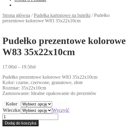
Strona główna
/
Pudełka kartonowe na butelki
/
Pudełko
prezentowe kolorowe W83 35x22x10cm
Pudełko prezentowe kolorowe
W83 35x22x10cm
Zakres
17.00
zł
–
19.50
zł
cen:
Pudełko prezentowe kolorowe W83 35x22x10cm
od
Kolor: czarne, czerwone, granatowe, złote
17.00zł
Rozmiar: 35x22x10cm
do
Zastosowanie: Idealne opakowanie do prezentów
19.50zł
Kolor
Wieczko
Wyczyść
ilość
Pudełko
Dodaj do koszyka
prezentowe
kolorowe