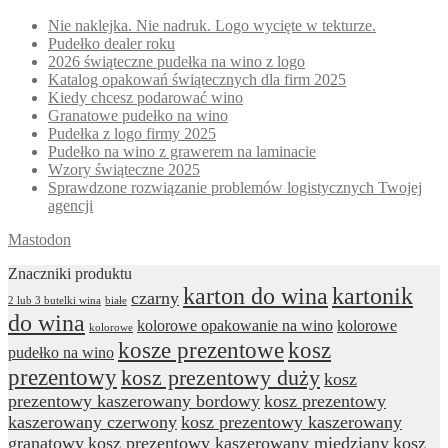
Nie naklejka. Nie nadruk. Logo wycięte w tekturze.
Pudełko dealer roku
2026 świąteczne pudełka na wino z logo
Katalog opakowań świątecznych dla firm 2025
Kiedy chcesz podarować wino
Granatowe pudełko na wino
Pudełka z logo firmy 2025
Pudełko na wino z grawerem na laminacie
Wzory świąteczne 2025
Sprawdzone rozwiązanie problemów logistycznych Twojej
agencji
Mastodon
Znaczniki produktu
karton do wina
kartonik
czarny
2 lub 3 butelki wina
białe
do wina
kolorowe opakowanie na wino
kolorowe
kolorowe
kosze prezentowe
kosz
pudełko na wino
prezentowy
kosz prezentowy duży
kosz
prezentowy kaszerowany bordowy
kosz prezentowy
kaszerowany czerwony
kosz prezentowy kaszerowany
granatowy
kosz prezentowy kaszerowany miedziany
kosz