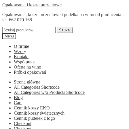
Przejdź
Przejdź
Opakowania i kosze prezentowe
do
do
Opakowania, kosze prezentowe i pudełka na wino od producenta ::
nawigacji
treści
tel. 662 070 168
Szukaj:
Szukaj
Menu
O firmie
Wzory
Kontakt
Współpraca
Oferta na wino
Próbki opakowań
Strona główna
All Categories Shortcode
All Categories w/o Products Shortcode
Blog
Cart
Cennik koszy EKO
Cennik koszy świątecznych
Cennik pudełek z logo
Checkout
Checkout