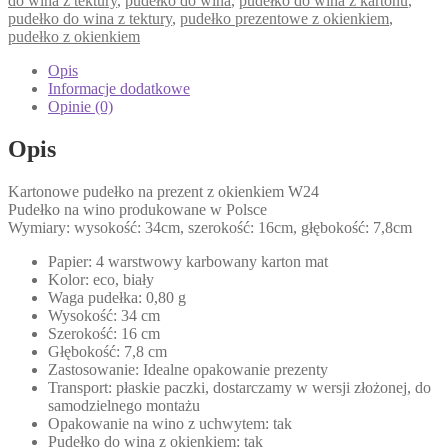
do wina z tektury
,
pudełko do wina
,
pudełko do wina z kartonu
,
pudełko do wina z tektury
,
pudełko prezentowe z okienkiem
,
pudełko z okienkiem
Opis
Informacje dodatkowe
Opinie (0)
Opis
Kartonowe pudełko na prezent z okienkiem W24
Pudełko na wino produkowane w Polsce
Wymiary: wysokość: 34cm, szerokość: 16cm, głębokość: 7,8cm
Papier: 4 warstwowy karbowany karton mat
Kolor: eco, biały
Waga pudełka: 0,80 g
Wysokość: 34 cm
Szerokość: 16 cm
Głębokość: 7,8 cm
Zastosowanie: Idealne opakowanie prezenty
Transport: płaskie paczki, dostarczamy w wersji złożonej, do
samodzielnego montażu
Opakowanie na wino z uchwytem: tak
Pudełko do wina z okienkiem: tak