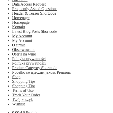
Data Access Request
Frequently Asked Questions
Header & Teaser Shortcode
Homepage
Homepage
Kontakt
Latest Blog Posts Shortcode
My Account
My Account
O firmie
Obserwowane
Oferta na wino
Polityka prywatności
Polityka prywatności
Product Category Shortcode
Pudełko świąteczne, jakość Premium
Shop
Shopping Tips
Shopping Tips
Terms of Use
Track Your Order
Twój koszyk
Wishlist
0.00
zł
0 Produkt