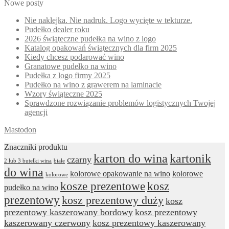
Nowe posty
Nie naklejka. Nie nadruk. Logo wycięte w tekturze.
Pudełko dealer roku
2026 świąteczne pudełka na wino z logo
Katalog opakowań świątecznych dla firm 2025
Kiedy chcesz podarować wino
Granatowe pudełko na wino
Pudełka z logo firmy 2025
Pudełko na wino z grawerem na laminacie
Wzory świąteczne 2025
Sprawdzone rozwiązanie problemów logistycznych Twojej
agencji
Mastodon
Znaczniki produktu
karton do wina
kartonik
czarny
2 lub 3 butelki wina
białe
do wina
kolorowe opakowanie na wino
kolorowe
kolorowe
kosze prezentowe
kosz
pudełko na wino
prezentowy
kosz prezentowy duży
kosz
prezentowy kaszerowany bordowy
kosz prezentowy
kaszerowany czerwony
kosz prezentowy kaszerowany