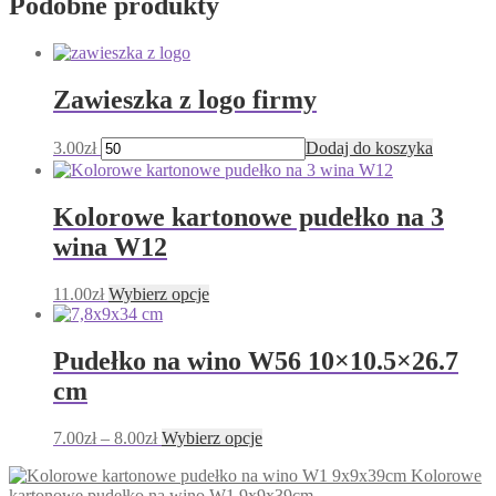
Podobne produkty
Zawieszka z logo firmy
3.00
zł
Dodaj do koszyka
Kolorowe kartonowe pudełko na 3
wina W12
Ten
11.00
zł
Wybierz opcje
produkt
ma
wiele
Pudełko na wino W56 10×10.5×26.7
wariantów.
cm
Opcje
można
wybrać
Zakres
Ten
7.00
zł
–
8.00
zł
Wybierz opcje
na
cen:
produkt
stronie
Kolorowe
od
ma
produktu
kartonowe pudełko na wino W1 9x9x39cm