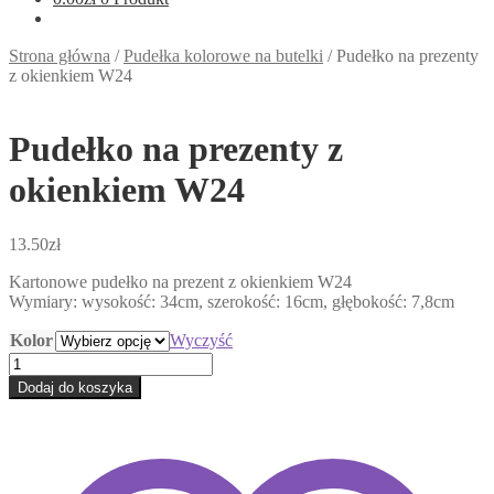
Strona główna
/
Pudełka kolorowe na butelki
/
Pudełko na prezenty
z okienkiem W24
Pudełko na prezenty z
okienkiem W24
13.50
zł
Kartonowe pudełko na prezent z okienkiem W24
Wymiary: wysokość: 34cm, szerokość: 16cm, głębokość: 7,8cm
Kolor
Wyczyść
ilość
Pudełko
Dodaj do koszyka
na
prezenty
z
okienkiem
W24