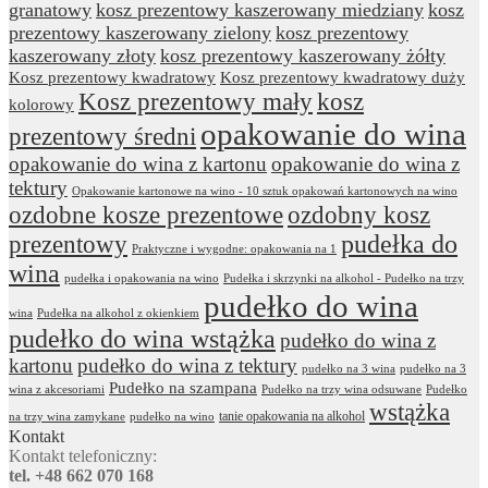
granatowy
kosz prezentowy kaszerowany miedziany
kosz
prezentowy kaszerowany zielony
kosz prezentowy
kaszerowany złoty
kosz prezentowy kaszerowany żółty
Kosz prezentowy kwadratowy
Kosz prezentowy kwadratowy duży
Kosz prezentowy mały
kosz
kolorowy
opakowanie do wina
prezentowy średni
opakowanie do wina z kartonu
opakowanie do wina z
tektury
Opakowanie kartonowe na wino - 10 sztuk opakowań kartonowych na wino
ozdobne kosze prezentowe
ozdobny kosz
prezentowy
pudełka do
Praktyczne i wygodne: opakowania na 1
wina
pudełka i opakowania na wino
Pudełka i skrzynki na alkohol - Pudełko na trzy
pudełko do wina
wina
Pudełka na alkohol z okienkiem
pudełko do wina wstążka
pudełko do wina z
kartonu
pudełko do wina z tektury
pudełko na 3 wina
pudełko na 3
Pudełko na szampana
wina z akcesoriami
Pudełko na trzy wina odsuwane
Pudełko
wstążka
tanie opakowania na alkohol
na trzy wina zamykane
pudełko na wino
Kontakt
Kontakt telefoniczny:
tel. +48 662 070 168