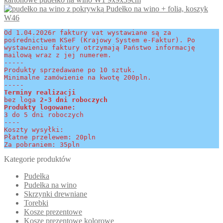
7.00zł
wiele
Pudełko na wino + folia, koszyk
do
wariantów.
W46
8.00zł
Opcje
można
Od 1.04.2026r faktury vat wystawiane są za 
wybrać
pośrednictwem KSeF (Krajowy System e-Faktur). Po 
na
wystawieniu faktury otrzymają Państwo informację 
stronie
mailową wraz z jej numerem.
-----
produktu
Produkty sprzedawane po 10 sztuk.
Minimalne zamówienie na kwotę 200pln.
-----
Terminy realizacji 
bez loga
 2-3 dni roboczych
Produkty logowane:
3 do 5 dni roboczych
----
Koszty wysyłki:
Płatne przelewem: 20pln
Za pobraniem: 35pln
Kategorie produktów
Pudełka
Pudełka na wino
Skrzynki drewniane
Torebki
Kosze prezentowe
Kosze prezentowe kolorowe