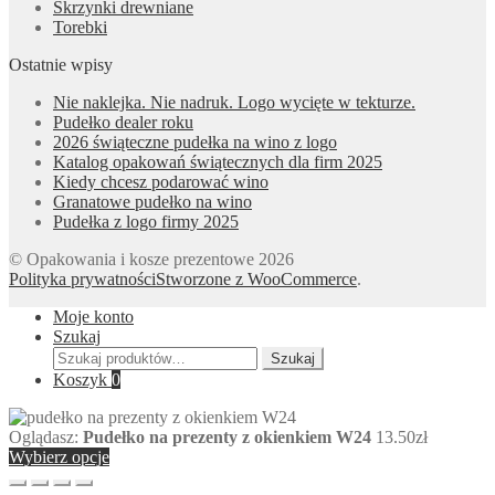
Skrzynki drewniane
Torebki
Ostatnie wpisy
Nie naklejka. Nie nadruk. Logo wycięte w tekturze.
Pudełko dealer roku
2026 świąteczne pudełka na wino z logo
Katalog opakowań świątecznych dla firm 2025
Kiedy chcesz podarować wino
Granatowe pudełko na wino
Pudełka z logo firmy 2025
© Opakowania i kosze prezentowe 2026
Polityka prywatności
Stworzone z WooCommerce
.
Moje konto
Szukaj
Szukaj:
Szukaj
Koszyk
0
Oglądasz:
Pudełko na prezenty z okienkiem W24
13.50
zł
Wybierz opcje