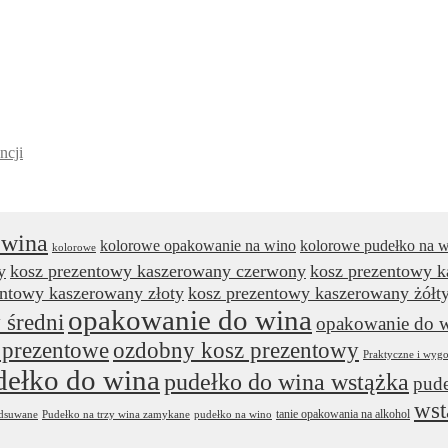
ncji
 wina
kolorowe opakowanie na wino
kolorowe pudełko na 
kolorowe
y
kosz prezentowy kaszerowany czerwony
kosz prezentowy 
entowy kaszerowany złoty
kosz prezentowy kaszerowany żółt
opakowanie do wina
 średni
opakowanie do w
 prezentowe
ozdobny kosz prezentowy
Praktyczne i wyg
dełko do wina
pudełko do wina wstążka
pude
wst
tanie opakowania na alkohol
odsuwane
Pudełko na trzy wina zamykane
pudełko na wino