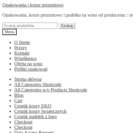
Przejdź
Przejdź
Opakowania i kosze prezentowe
do
do
Opakowania, kosze prezentowe i pudełka na wino od producenta :: te
nawigacji
treści
Szukaj:
Szukaj
Menu
O firmie
Wzory
Kontakt
Współpraca
Oferta na wino
Próbki opakowań
Strona główna
All Categories Shortcode
All Categories w/o Products Shortcode
Blog
Cart
Cennik koszy EKO
Cennik koszy świątecznych
Cennik pudełek z logo
Checkout
Checkout
Data Access Request