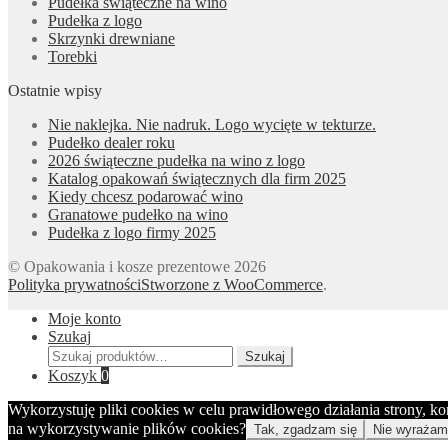
Pudełka świąteczne na wino
Pudełka z logo
Skrzynki drewniane
Torebki
Ostatnie wpisy
Nie naklejka. Nie nadruk. Logo wycięte w tekturze.
Pudełko dealer roku
2026 świąteczne pudełka na wino z logo
Katalog opakowań świątecznych dla firm 2025
Kiedy chcesz podarować wino
Granatowe pudełko na wino
Pudełka z logo firmy 2025
© Opakowania i kosze prezentowe 2026
Polityka prywatności
Stworzone z WooCommerce
.
Moje konto
Szukaj
Szukaj:
Szukaj
Koszyk
0
Wykorzystuję pliki cookies w celu prawidłowego działania strony, k
na wykorzystywanie plików cookies?
Tak, zgadzam się
Nie wyrażam