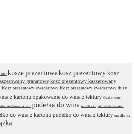
kosze prezentowe
kosz prezentowy
kosz
wino
kaszerowany granatowy
kosz prezentowy kaszerowany
y
Kosz prezentowy kwadratowy
Kosz prezentowy kwadratowy duży
ina z kartonu
opakowanie do wina z tektury
Opakowanie
pudełka do wina
odne: opakowania na 1
pudełka i opakowania na wino
łko do wina z kartonu
pudełko do wina z tektury
pudełko na
ążka