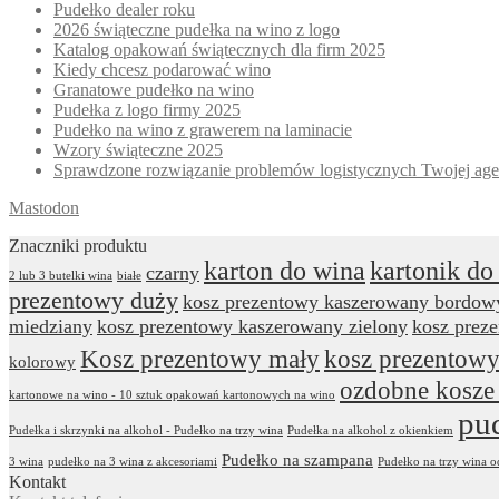
Pudełko dealer roku
2026 świąteczne pudełka na wino z logo
Katalog opakowań świątecznych dla firm 2025
Kiedy chcesz podarować wino
Granatowe pudełko na wino
Pudełka z logo firmy 2025
Pudełko na wino z grawerem na laminacie
Wzory świąteczne 2025
Sprawdzone rozwiązanie problemów logistycznych Twojej age
Mastodon
Znaczniki produktu
karton do wina
kartonik do
czarny
2 lub 3 butelki wina
białe
prezentowy duży
kosz prezentowy kaszerowany bordow
miedziany
kosz prezentowy kaszerowany zielony
kosz prez
Kosz prezentowy mały
kosz prezentowy
kolorowy
ozdobne kosze
kartonowe na wino - 10 sztuk opakowań kartonowych na wino
pu
Pudełka i skrzynki na alkohol - Pudełko na trzy wina
Pudełka na alkohol z okienkiem
Pudełko na szampana
3 wina
pudełko na 3 wina z akcesoriami
Pudełko na trzy wina 
Kontakt