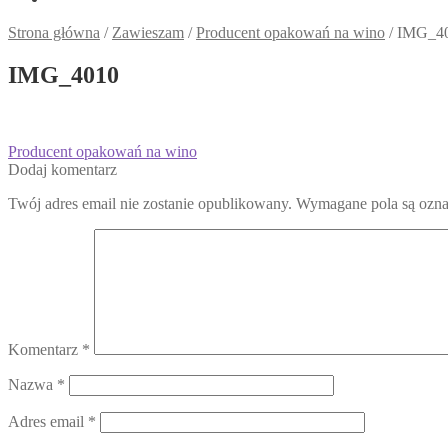
Strona główna
/
Zawieszam
/
Producent opakowań na wino
/
IMG_4
IMG_4010
Nawigacja
Poprzedni
Producent opakowań na wino
wpis:
Dodaj komentarz
wpisu
Twój adres email nie zostanie opublikowany.
Wymagane pola są ozn
Komentarz
*
Nazwa
*
Adres email
*