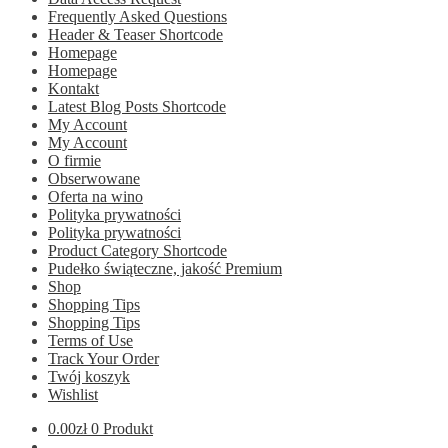
Frequently Asked Questions
Header & Teaser Shortcode
Homepage
Homepage
Kontakt
Latest Blog Posts Shortcode
My Account
My Account
O firmie
Obserwowane
Oferta na wino
Polityka prywatności
Polityka prywatności
Product Category Shortcode
Pudełko świąteczne, jakość Premium
Shop
Shopping Tips
Shopping Tips
Terms of Use
Track Your Order
Twój koszyk
Wishlist
0.00
zł
0 Produkt