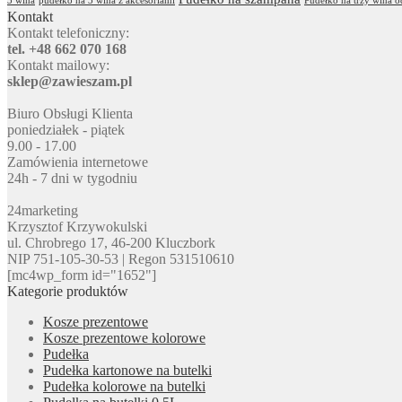
3 wina
pudełko na 3 wina z akcesoriami
Pudełko na trzy wina 
Kontakt
Kontakt telefoniczny:
tel. +48 662 070 168
Kontakt mailowy:
sklep@zawieszam.pl
Biuro Obsługi Klienta
poniedziałek - piątek
9.00 - 17.00
Zamówienia internetowe
24h - 7 dni w tygodniu
24marketing
Krzysztof Krzywokulski
ul. Chrobrego 17, 46-200 Kluczbork
NIP 751-105-30-53 | Regon 531510610
[mc4wp_form id="1652"]
Kategorie produktów
Kosze prezentowe
Kosze prezentowe kolorowe
Pudełka
Pudełka kartonowe na butelki
Pudełka kolorowe na butelki