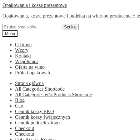
Przejdź
Przejdź
Opakowania i kosze prezentowe
do
do
Opakowania, kosze prezentowe i pudełka na wino od producenta :: te
nawigacji
treści
Szukaj:
Szukaj
Menu
O firmie
Wzory
Kontakt
Współpraca
Oferta na wino
Próbki opakowań
Strona główna
All Categories Shortcode
All Categories w/o Products Shortcode
Blog
Cart
Cennik koszy EKO
Cennik koszy świątecznych
Cennik pudełek z logo
Checkout
Checkout
Data Access Request