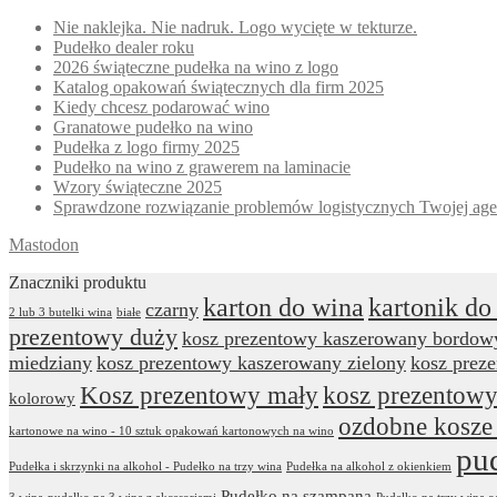
Nie naklejka. Nie nadruk. Logo wycięte w tekturze.
Pudełko dealer roku
2026 świąteczne pudełka na wino z logo
Katalog opakowań świątecznych dla firm 2025
Kiedy chcesz podarować wino
Granatowe pudełko na wino
Pudełka z logo firmy 2025
Pudełko na wino z grawerem na laminacie
Wzory świąteczne 2025
Sprawdzone rozwiązanie problemów logistycznych Twojej age
Mastodon
Znaczniki produktu
karton do wina
kartonik do
czarny
2 lub 3 butelki wina
białe
prezentowy duży
kosz prezentowy kaszerowany bordow
miedziany
kosz prezentowy kaszerowany zielony
kosz prez
Kosz prezentowy mały
kosz prezentowy
kolorowy
ozdobne kosze
kartonowe na wino - 10 sztuk opakowań kartonowych na wino
pu
Pudełka i skrzynki na alkohol - Pudełko na trzy wina
Pudełka na alkohol z okienkiem
Pudełko na szampana