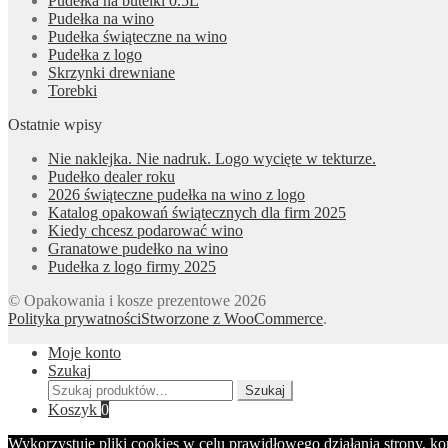
Pudełka na butelki 0.5L
Pudełka na wino
Pudełka świąteczne na wino
Pudełka z logo
Skrzynki drewniane
Torebki
Ostatnie wpisy
Nie naklejka. Nie nadruk. Logo wycięte w tekturze.
Pudełko dealer roku
2026 świąteczne pudełka na wino z logo
Katalog opakowań świątecznych dla firm 2025
Kiedy chcesz podarować wino
Granatowe pudełko na wino
Pudełka z logo firmy 2025
© Opakowania i kosze prezentowe 2026
Polityka prywatności
Stworzone z WooCommerce
.
Moje konto
Szukaj
Szukaj:
Szukaj
Koszyk
0
Wykorzystuję pliki cookies w celu prawidłowego działania strony, k