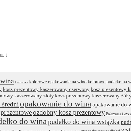
ncji
 wina
kolorowe opakowanie na wino
kolorowe pudełko na 
kolorowe
y
kosz prezentowy kaszerowany czerwony
kosz prezentowy 
entowy kaszerowany złoty
kosz prezentowy kaszerowany żółt
opakowanie do wina
 średni
opakowanie do w
 prezentowe
ozdobny kosz prezentowy
Praktyczne i wyg
dełko do wina
pudełko do wina wstążka
pude
wst
tanie opakowania na alkohol