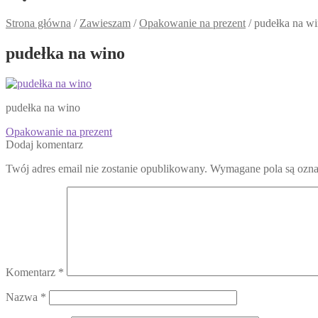
Strona główna
/
Zawieszam
/
Opakowanie na prezent
/
pudełka na w
pudełka na wino
pudełka na wino
Nawigacja
Poprzedni
Opakowanie na prezent
wpis:
Dodaj komentarz
wpisu
Twój adres email nie zostanie opublikowany.
Wymagane pola są ozn
Komentarz
*
Nazwa
*