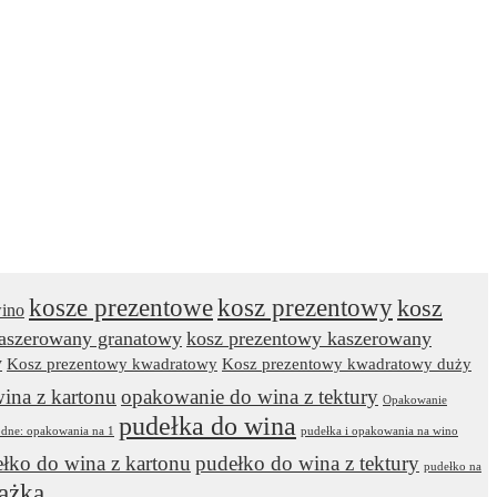
kosze prezentowe
kosz prezentowy
kosz
wino
kaszerowany granatowy
kosz prezentowy kaszerowany
y
Kosz prezentowy kwadratowy
Kosz prezentowy kwadratowy duży
ina z kartonu
opakowanie do wina z tektury
Opakowanie
pudełka do wina
odne: opakowania na 1
pudełka i opakowania na wino
łko do wina z kartonu
pudełko do wina z tektury
pudełko na
ążka