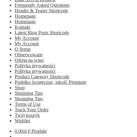
Frequently Asked Questions
Header & Teaser Shortcode
Homepage
Homepage
Kontakt
Latest Blog Posts Shortcode
My Account
My Account
O firmie
Obserwowane
Oferta na wino
Polityka prywatności
Polityka prywatności
Product Category Shortcode
Pudełko świąteczne, jakość Premium
Shop
Shopping Tips
Shopping Tips
Terms of Use
Track Your Order
Twój koszyk
Wishlist
0.00
zł
0 Produkt