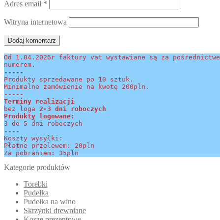
Adres email
*
Witryna internetowa
Od 1.04.2026r faktury vat wystawiane są za pośrednictwe
numerem.
-----
Produkty sprzedawane po 10 sztuk.
Minimalne zamówienie na kwotę 200pln.
-----
Terminy realizacji 
bez loga
 2-3 dni roboczych
Produkty logowane:
3 do 5 dni roboczych
----
Koszty wysyłki:
Płatne przelewem: 20pln
Za pobraniem: 35pln
Kategorie produktów
Torebki
Pudełka
Pudełka na wino
Skrzynki drewniane
Kosze prezentowe