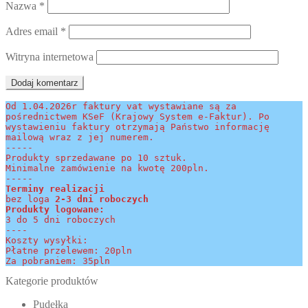
Nazwa
*
Adres email
*
Witryna internetowa
Od 1.04.2026r faktury vat wystawiane są za 
pośrednictwem KSeF (Krajowy System e-Faktur). Po 
wystawieniu faktury otrzymają Państwo informację 
mailową wraz z jej numerem.
-----
Produkty sprzedawane po 10 sztuk.
Minimalne zamówienie na kwotę 200pln.
-----
Terminy realizacji 
bez loga
 2-3 dni roboczych
Produkty logowane:
3 do 5 dni roboczych
----
Koszty wysyłki:
Płatne przelewem: 20pln
Za pobraniem: 35pln
Kategorie produktów
Pudełka