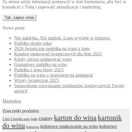
Ta strona użyje informacji podanych w tym formularzu, aby być w
kontakcie z Tobą i zapewnić aktualizacje i marketing.
Nowe posty
Nie naklejka. Nie nadruk. Logo wycięte w tekturze.
Pudełko dealer roku
2026 świąteczne pudełka na wino z logo
Katalog opakowań świątecznych dla firm 2025
Kiedy chcesz podarować wino
Granatowe pudełko na wino
Pudełka z logo firmy 2025
Pudełko na wino z grawerem na laminacie
Wzory świąteczne 2025
Sprawdzone rozwiązanie problemów logistycznych Twojej
agencji
Mastodon
Znaczniki produktu
karton do wina
kartonik
czarny
2 lub 3 butelki wina
białe
do wina
kolorowe opakowanie na wino
kolorowe
kolorowe