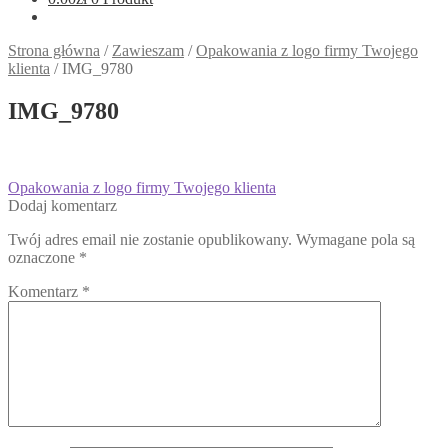
Strona główna
/
Zawieszam
/
Opakowania z logo firmy Twojego
klienta
/
IMG_9780
IMG_9780
Nawigacja
Poprzedni
Opakowania z logo firmy Twojego klienta
wpis:
Dodaj komentarz
wpisu
Twój adres email nie zostanie opublikowany.
Wymagane pola są
oznaczone
*
Komentarz
*