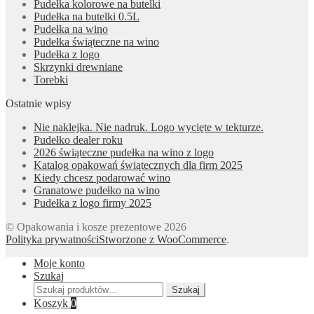
Pudełka kolorowe na butelki
Pudełka na butelki 0.5L
Pudełka na wino
Pudełka świąteczne na wino
Pudełka z logo
Skrzynki drewniane
Torebki
Ostatnie wpisy
Nie naklejka. Nie nadruk. Logo wycięte w tekturze.
Pudełko dealer roku
2026 świąteczne pudełka na wino z logo
Katalog opakowań świątecznych dla firm 2025
Kiedy chcesz podarować wino
Granatowe pudełko na wino
Pudełka z logo firmy 2025
© Opakowania i kosze prezentowe 2026
Polityka prywatności
Stworzone z WooCommerce
.
Moje konto
Szukaj
Szukaj:
Szukaj
Koszyk
0