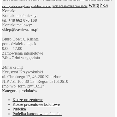
wstążka
tanie opakowania na alkohol
na trzy wina zamykane
pudełko na wino
Kontakt
Kontakt telefoniczny:
tel. +48 662 070 168
Kontakt mailowy:
sklep@zawieszam.pl
Biuro Obsługi Klienta
poniedziałek - piątek
9.00 - 17.00
Zamówienia internetowe
24h - 7 dni w tygodniu
24marketing
Krzysztof Krzywokulski
ul. Chrobrego 17, 46-200 Kluczbork
NIP 751-105-30-53 | Regon 531510610
[mc4wp_form id="1652"]
Kategorie produktów
Kosze prezentowe
Kosze prezentowe kolorowe
Pudełka
Pudełka kartonowe na butelki