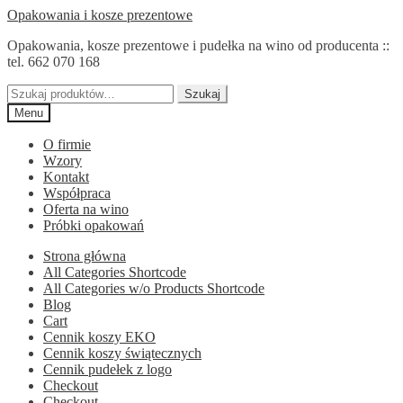
Przejdź
Przejdź
Opakowania i kosze prezentowe
do
do
Opakowania, kosze prezentowe i pudełka na wino od producenta ::
nawigacji
treści
tel. 662 070 168
Szukaj:
Szukaj
Menu
O firmie
Wzory
Kontakt
Współpraca
Oferta na wino
Próbki opakowań
Strona główna
All Categories Shortcode
All Categories w/o Products Shortcode
Blog
Cart
Cennik koszy EKO
Cennik koszy świątecznych
Cennik pudełek z logo
Checkout
Checkout