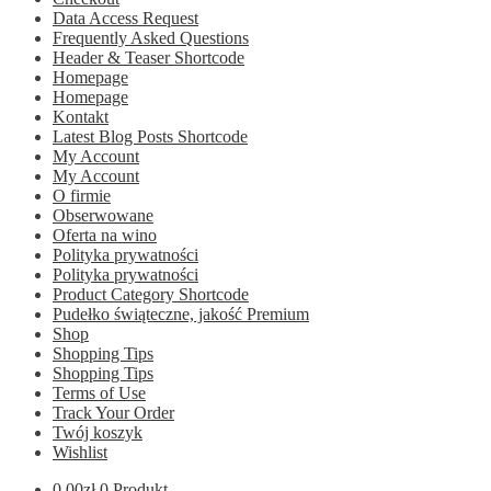
Data Access Request
Frequently Asked Questions
Header & Teaser Shortcode
Homepage
Homepage
Kontakt
Latest Blog Posts Shortcode
My Account
My Account
O firmie
Obserwowane
Oferta na wino
Polityka prywatności
Polityka prywatności
Product Category Shortcode
Pudełko świąteczne, jakość Premium
Shop
Shopping Tips
Shopping Tips
Terms of Use
Track Your Order
Twój koszyk
Wishlist
0.00
zł
0 Produkt