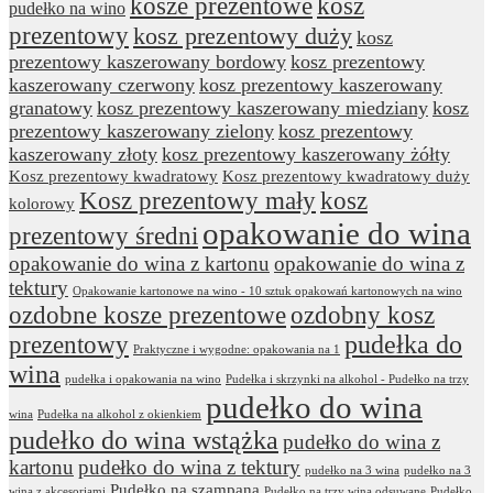
kosze prezentowe
kosz
pudełko na wino
prezentowy
kosz prezentowy duży
kosz
prezentowy kaszerowany bordowy
kosz prezentowy
kaszerowany czerwony
kosz prezentowy kaszerowany
granatowy
kosz prezentowy kaszerowany miedziany
kosz
prezentowy kaszerowany zielony
kosz prezentowy
kaszerowany złoty
kosz prezentowy kaszerowany żółty
Kosz prezentowy kwadratowy
Kosz prezentowy kwadratowy duży
Kosz prezentowy mały
kosz
kolorowy
opakowanie do wina
prezentowy średni
opakowanie do wina z kartonu
opakowanie do wina z
tektury
Opakowanie kartonowe na wino - 10 sztuk opakowań kartonowych na wino
ozdobne kosze prezentowe
ozdobny kosz
prezentowy
pudełka do
Praktyczne i wygodne: opakowania na 1
wina
pudełka i opakowania na wino
Pudełka i skrzynki na alkohol - Pudełko na trzy
pudełko do wina
wina
Pudełka na alkohol z okienkiem
pudełko do wina wstążka
pudełko do wina z
kartonu
pudełko do wina z tektury
pudełko na 3 wina
pudełko na 3
Pudełko na szampana
wina z akcesoriami
Pudełko na trzy wina odsuwane
Pudełko