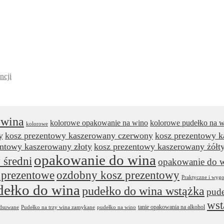
ncji
 wina
kolorowe opakowanie na wino
kolorowe pudełko na 
kolorowe
y
kosz prezentowy kaszerowany czerwony
kosz prezentowy 
entowy kaszerowany złoty
kosz prezentowy kaszerowany żółt
opakowanie do wina
 średni
opakowanie do w
 prezentowe
ozdobny kosz prezentowy
Praktyczne i wyg
dełko do wina
pudełko do wina wstążka
pude
wst
tanie opakowania na alkohol
odsuwane
Pudełko na trzy wina zamykane
pudełko na wino