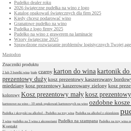
Pudełko dealer roku
2026 świąteczne pudełka na wino z logo
Katalog opakowań świątecznych dla firm 2025
Kiedy chcesz podarować wino
Granatowe pudełko na wino
Pudełka z logo firmy 2025
Pudełko na wino z grawerem na laminacie
Wzory świąteczne 2025
Sprawdzone rozwiązanie problemów logistycznych Twojej age
Mastodon
Znaczniki produktu
karton do wina
kartonik do
czarny
2 lub 3 butelki wina
białe
prezentowy duży
kosz prezentowy kaszerowany bordow
miedziany
kosz prezentowy kaszerowany zielony
kosz prez
Kosz prezentowy mały
kosz prezentowy
kolorowy
ozdobne kosze
kartonowe na wino - 10 sztuk opakowań kartonowych na wino
pu
Pudełka i skrzynki na alkohol - Pudełko na trzy wina
Pudełka na alkohol z okienkiem
Pudełko na szampana
3 wina
pudełko na 3 wina z akcesoriami
Pudełko na trzy wina 
Kontakt