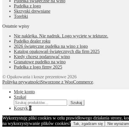
Pudełka świąteczne na wino
Pudełka z logo
Skrzynki drewniane
Torebki
Ostatnie wpisy
Nie naklejka. Nie nadruk. Logo wycięte w tekturze.
Pudełko dealer roku
2026 świąteczne pudełka na wino z logo
Katalog opakowań świątecznych dla firm 2025
Kiedy chcesz podarować wino
Granatowe pudełko na wino
Pudełka z logo firmy 2025
© Opakowania i kosze prezentowe 2026
Polityka prywatności
Stworzone z WooCommerce
.
Moje konto
Szukaj
Szukaj:
Szukaj
Koszyk
0
Wykorzystuję pliki cookies w celu prawidłowego działania strony, k
na wykorzystywanie plików cookies?
Tak, zgadzam się
Nie wyrażam