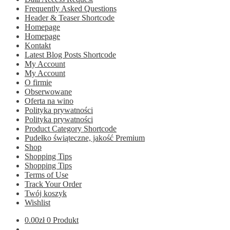
Frequently Asked Questions
Header & Teaser Shortcode
Homepage
Homepage
Kontakt
Latest Blog Posts Shortcode
My Account
My Account
O firmie
Obserwowane
Oferta na wino
Polityka prywatności
Polityka prywatności
Product Category Shortcode
Pudełko świąteczne, jakość Premium
Shop
Shopping Tips
Shopping Tips
Terms of Use
Track Your Order
Twój koszyk
Wishlist
0.00
zł
0 Produkt