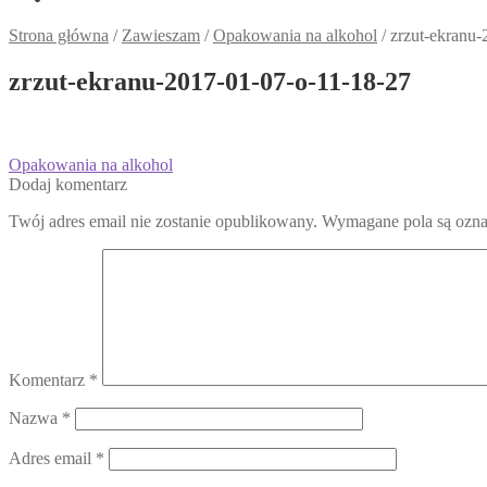
Strona główna
/
Zawieszam
/
Opakowania na alkohol
/
zrzut-ekranu
zrzut-ekranu-2017-01-07-o-11-18-27
Nawigacja
Poprzedni
Opakowania na alkohol
wpis:
Dodaj komentarz
wpisu
Twój adres email nie zostanie opublikowany.
Wymagane pola są ozn
Komentarz
*
Nazwa
*
Adres email
*