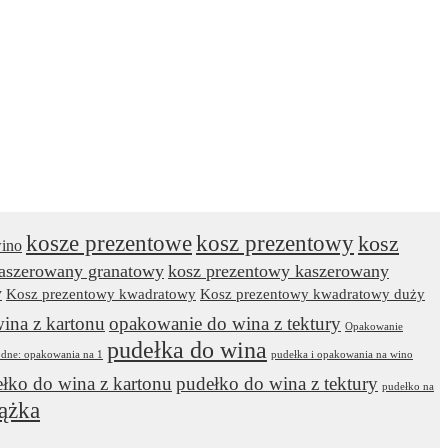
kosze prezentowe
kosz prezentowy
kosz
wino
kaszerowany granatowy
kosz prezentowy kaszerowany
y
Kosz prezentowy kwadratowy
Kosz prezentowy kwadratowy duży
ina z kartonu
opakowanie do wina z tektury
Opakowanie
pudełka do wina
odne: opakowania na 1
pudełka i opakowania na wino
łko do wina z kartonu
pudełko do wina z tektury
pudełko na
ążka