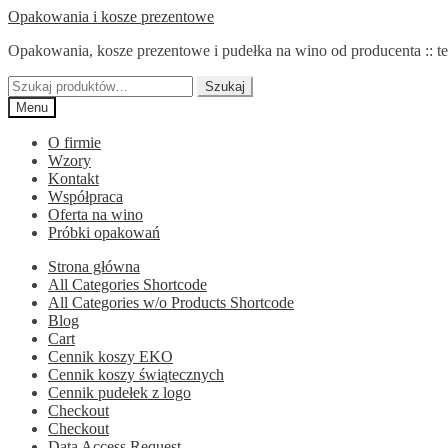
Przejdź
Przejdź
Opakowania i kosze prezentowe
do
do
Opakowania, kosze prezentowe i pudełka na wino od producenta :: te
nawigacji
treści
Szukaj:
Szukaj
Menu
O firmie
Wzory
Kontakt
Współpraca
Oferta na wino
Próbki opakowań
Strona główna
All Categories Shortcode
All Categories w/o Products Shortcode
Blog
Cart
Cennik koszy EKO
Cennik koszy świątecznych
Cennik pudełek z logo
Checkout
Checkout
Data Access Request