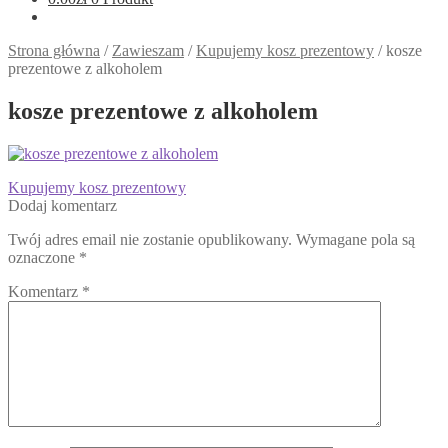
Strona główna
/
Zawieszam
/
Kupujemy kosz prezentowy
/
kosze
prezentowe z alkoholem
kosze prezentowe z alkoholem
Nawigacja
Poprzedni
Kupujemy kosz prezentowy
wpis:
Dodaj komentarz
wpisu
Twój adres email nie zostanie opublikowany.
Wymagane pola są
oznaczone
*
Komentarz
*