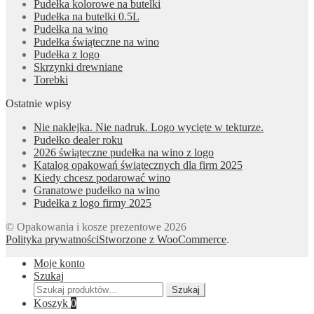
Pudełka kolorowe na butelki
Pudełka na butelki 0.5L
Pudełka na wino
Pudełka świąteczne na wino
Pudełka z logo
Skrzynki drewniane
Torebki
Ostatnie wpisy
Nie naklejka. Nie nadruk. Logo wycięte w tekturze.
Pudełko dealer roku
2026 świąteczne pudełka na wino z logo
Katalog opakowań świątecznych dla firm 2025
Kiedy chcesz podarować wino
Granatowe pudełko na wino
Pudełka z logo firmy 2025
© Opakowania i kosze prezentowe 2026
Polityka prywatności
Stworzone z WooCommerce
.
Moje konto
Szukaj
Szukaj:
Szukaj
Koszyk
0