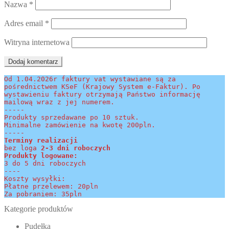
Nazwa
*
Adres email
*
Witryna internetowa
Od 1.04.2026r faktury vat wystawiane są za 
pośrednictwem KSeF (Krajowy System e-Faktur). Po 
wystawieniu faktury otrzymają Państwo informację 
mailową wraz z jej numerem.
-----
Produkty sprzedawane po 10 sztuk.
Minimalne zamówienie na kwotę 200pln.
-----
Terminy realizacji 
bez loga
 2-3 dni roboczych
Produkty logowane:
3 do 5 dni roboczych
----
Koszty wysyłki:
Płatne przelewem: 20pln
Za pobraniem: 35pln
Kategorie produktów
Pudełka