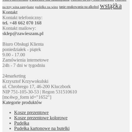
wstążka
tanie opakowania na alkohol
na trzy wina zamykane
pudełko na wino
Kontakt
Kontakt telefoniczny:
tel. +48 662 070 168
Kontakt mailowy:
sklep@zawieszam.pl
Biuro Obsługi Klienta
poniedziałek - piątek
9.00 - 17.00
Zamówienia internetowe
24h - 7 dni w tygodniu
24marketing
Krzysztof Krzywokulski
ul. Chrobrego 17, 46-200 Kluczbork
NIP 751-105-30-53 | Regon 531510610
[mc4wp_form id="1652"]
Kategorie produktów
Kosze prezentowe
Kosze prezentowe kolorowe
Pudełka
Pudełka kartonowe na butelki