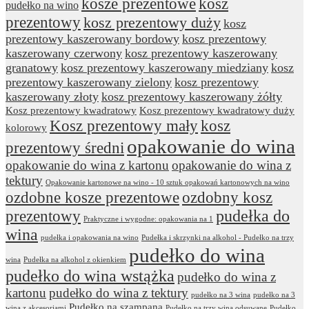
kosze prezentowe
kosz
pudełko na wino
prezentowy
kosz prezentowy duży
kosz
prezentowy kaszerowany bordowy
kosz prezentowy
kaszerowany czerwony
kosz prezentowy kaszerowany
granatowy
kosz prezentowy kaszerowany miedziany
kosz
prezentowy kaszerowany zielony
kosz prezentowy
kaszerowany złoty
kosz prezentowy kaszerowany żółty
Kosz prezentowy kwadratowy
Kosz prezentowy kwadratowy duży
Kosz prezentowy mały
kosz
kolorowy
opakowanie do wina
prezentowy średni
opakowanie do wina z kartonu
opakowanie do wina z
tektury
Opakowanie kartonowe na wino - 10 sztuk opakowań kartonowych na wino
ozdobne kosze prezentowe
ozdobny kosz
prezentowy
pudełka do
Praktyczne i wygodne: opakowania na 1
wina
pudełka i opakowania na wino
Pudełka i skrzynki na alkohol - Pudełko na trzy
pudełko do wina
wina
Pudełka na alkohol z okienkiem
pudełko do wina wstążka
pudełko do wina z
kartonu
pudełko do wina z tektury
pudełko na 3 wina
pudełko na 3
Pudełko na szampana
wina z akcesoriami
Pudełko na trzy wina odsuwane
Pudełko