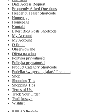
Data Access Request
Frequently Asked Questions
Header & Teaser Shortcode
Homepage
Homepage
Kontakt
Latest Blog Posts Shortcode
My Account
My Account
O firmie
Obserwowane
Oferta na wino
Polityka prywatności
Polityka prywatności
Product Category Shortcode
Pudełko świąteczne, jakość Premium
Shop
Shopping Tips
Shopping Tips
Terms of Use
Track Your Order
Twój koszyk
Wishlist
0.00
zł
0 Produkt