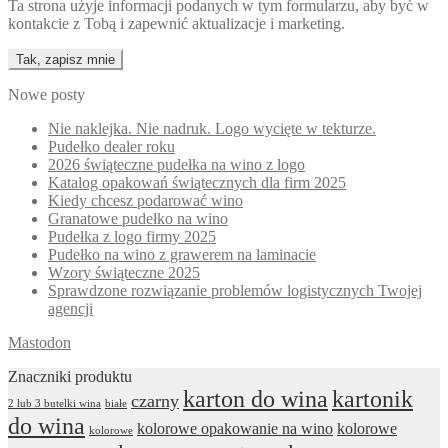
Ta strona użyje informacji podanych w tym formularzu, aby być w
kontakcie z Tobą i zapewnić aktualizacje i marketing.
Nowe posty
Nie naklejka. Nie nadruk. Logo wycięte w tekturze.
Pudełko dealer roku
2026 świąteczne pudełka na wino z logo
Katalog opakowań świątecznych dla firm 2025
Kiedy chcesz podarować wino
Granatowe pudełko na wino
Pudełka z logo firmy 2025
Pudełko na wino z grawerem na laminacie
Wzory świąteczne 2025
Sprawdzone rozwiązanie problemów logistycznych Twojej
agencji
Mastodon
Znaczniki produktu
karton do wina
kartonik
czarny
2 lub 3 butelki wina
białe
do wina
kolorowe opakowanie na wino
kolorowe
kolorowe