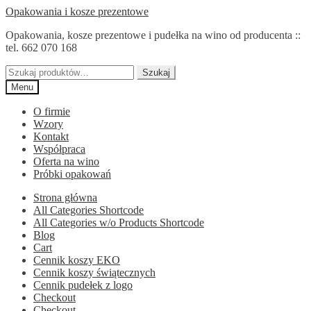
Przejdź
Przejdź
Opakowania i kosze prezentowe
do
do
Opakowania, kosze prezentowe i pudełka na wino od producenta ::
nawigacji
treści
tel. 662 070 168
Szukaj:
Szukaj
Menu
O firmie
Wzory
Kontakt
Współpraca
Oferta na wino
Próbki opakowań
Strona główna
All Categories Shortcode
All Categories w/o Products Shortcode
Blog
Cart
Cennik koszy EKO
Cennik koszy świątecznych
Cennik pudełek z logo
Checkout
Checkout