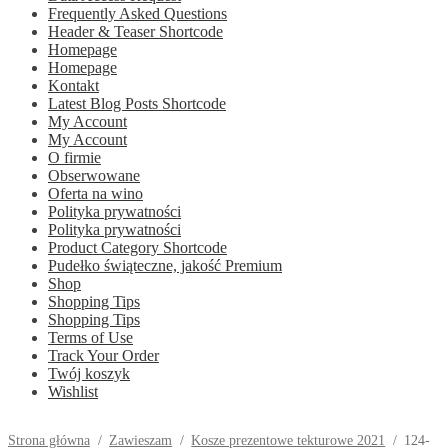
Frequently Asked Questions
Header & Teaser Shortcode
Homepage
Homepage
Kontakt
Latest Blog Posts Shortcode
My Account
My Account
O firmie
Obserwowane
Oferta na wino
Polityka prywatności
Polityka prywatności
Product Category Shortcode
Pudełko świąteczne, jakość Premium
Shop
Shopping Tips
Shopping Tips
Terms of Use
Track Your Order
Twój koszyk
Wishlist
Strona główna
/
Zawieszam
/
Kosze prezentowe tekturowe 2021
/
124-