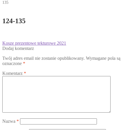
135
124-135
Nawigacja
Poprzedni
Kosze prezentowe tekturowe 2021
wpis:
Dodaj komentarz
wpisu
Twój adres email nie zostanie opublikowany.
Wymagane pola są
oznaczone
*
Komentarz
*
Nazwa
*