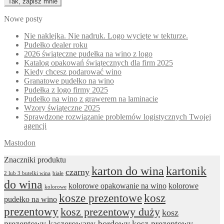
Nowe posty
Nie naklejka. Nie nadruk. Logo wycięte w tekturze.
Pudełko dealer roku
2026 świąteczne pudełka na wino z logo
Katalog opakowań świątecznych dla firm 2025
Kiedy chcesz podarować wino
Granatowe pudełko na wino
Pudełka z logo firmy 2025
Pudełko na wino z grawerem na laminacie
Wzory świąteczne 2025
Sprawdzone rozwiązanie problemów logistycznych Twojej
agencji
Mastodon
Znaczniki produktu
karton do wina
kartonik
czarny
2 lub 3 butelki wina
białe
do wina
kolorowe opakowanie na wino
kolorowe
kolorowe
kosze prezentowe
kosz
pudełko na wino
prezentowy
kosz prezentowy duży
kosz
prezentowy kaszerowany bordowy
kosz prezentowy