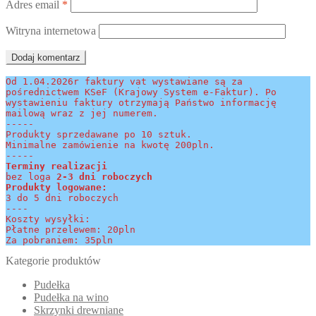
Adres email
*
Witryna internetowa
Od 1.04.2026r faktury vat wystawiane są za 
pośrednictwem KSeF (Krajowy System e-Faktur). Po 
wystawieniu faktury otrzymają Państwo informację 
mailową wraz z jej numerem.
-----
Produkty sprzedawane po 10 sztuk.
Minimalne zamówienie na kwotę 200pln.
-----
Terminy realizacji 
bez loga
 2-3 dni roboczych
Produkty logowane:
3 do 5 dni roboczych
----
Koszty wysyłki:
Płatne przelewem: 20pln
Za pobraniem: 35pln
Kategorie produktów
Pudełka
Pudełka na wino
Skrzynki drewniane