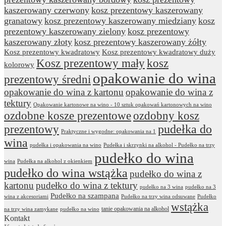
kaszerowany czerwony
kosz prezentowy kaszerowany
granatowy
kosz prezentowy kaszerowany miedziany
kosz
prezentowy kaszerowany zielony
kosz prezentowy
kaszerowany złoty
kosz prezentowy kaszerowany żółty
Kosz prezentowy kwadratowy
Kosz prezentowy kwadratowy duży
Kosz prezentowy mały
kosz
kolorowy
opakowanie do wina
prezentowy średni
opakowanie do wina z kartonu
opakowanie do wina z
tektury
Opakowanie kartonowe na wino - 10 sztuk opakowań kartonowych na wino
ozdobne kosze prezentowe
ozdobny kosz
prezentowy
pudełka do
Praktyczne i wygodne: opakowania na 1
wina
pudełka i opakowania na wino
Pudełka i skrzynki na alkohol - Pudełko na trzy
pudełko do wina
wina
Pudełka na alkohol z okienkiem
pudełko do wina wstążka
pudełko do wina z
kartonu
pudełko do wina z tektury
pudełko na 3 wina
pudełko na 3
Pudełko na szampana
wina z akcesoriami
Pudełko na trzy wina odsuwane
Pudełko
wstążka
tanie opakowania na alkohol
na trzy wina zamykane
pudełko na wino
Kontakt