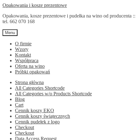
Przejdź
Przejdź
Opakowania i kosze prezentowe
do
do
Opakowania, kosze prezentowe i pudełka na wino od producenta ::
nawigacji
treści
tel. 662 070 168
Menu
O firmie
Wzory
Kontakt
Współpraca
Oferta na wino
Próbki opakowań
Strona główna
All Categories Shortcode
All Categories w/o Products Shortcode
Blog
Cart
Cennik koszy EKO
Cennik koszy świątecznych
Cennik pudełek z logo
Checkout
Checkout
Data Access Request