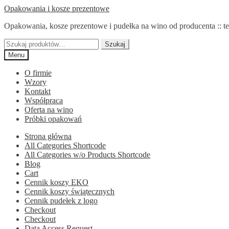
Przejdź
Przejdź
Opakowania i kosze prezentowe
do
do
Opakowania, kosze prezentowe i pudełka na wino od producenta :: te
nawigacji
treści
Szukaj:
Szukaj
Menu
O firmie
Wzory
Kontakt
Współpraca
Oferta na wino
Próbki opakowań
Strona główna
All Categories Shortcode
All Categories w/o Products Shortcode
Blog
Cart
Cennik koszy EKO
Cennik koszy świątecznych
Cennik pudełek z logo
Checkout
Checkout
Data Access Request