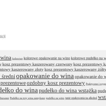
ncji
 wina
kolorowe opakowanie na wino
kolorowe pudełko na 
kolorowe
y
kosz prezentowy kaszerowany czerwony
kosz prezentowy 
entowy kaszerowany złoty
kosz prezentowy kaszerowany żółt
opakowanie do wina
 średni
opakowanie do w
 prezentowe
ozdobny kosz prezentowy
Praktyczne i wyg
dełko do wina
pudełko do wina wstążka
pude
wst
tanie opakowania na alkohol
odsuwane
Pudełko na trzy wina zamykane
pudełko na wino