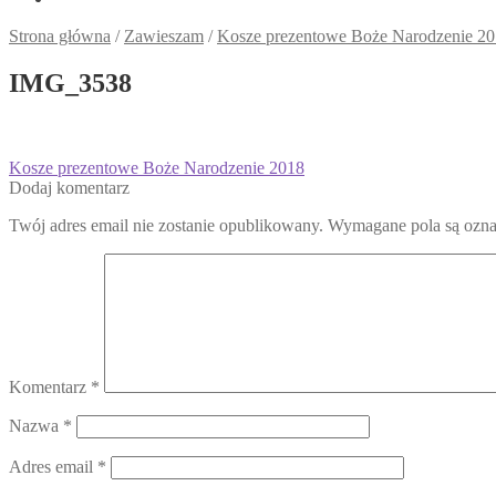
Strona główna
/
Zawieszam
/
Kosze prezentowe Boże Narodzenie 2
IMG_3538
Nawigacja
Poprzedni
Kosze prezentowe Boże Narodzenie 2018
wpis:
Dodaj komentarz
wpisu
Twój adres email nie zostanie opublikowany.
Wymagane pola są ozn
Komentarz
*
Nazwa
*
Adres email
*