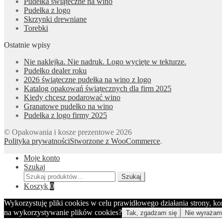
Pudełka świąteczne na wino
Pudełka z logo
Skrzynki drewniane
Torebki
Ostatnie wpisy
Nie naklejka. Nie nadruk. Logo wycięte w tekturze.
Pudełko dealer roku
2026 świąteczne pudełka na wino z logo
Katalog opakowań świątecznych dla firm 2025
Kiedy chcesz podarować wino
Granatowe pudełko na wino
Pudełka z logo firmy 2025
© Opakowania i kosze prezentowe 2026
Polityka prywatności
Stworzone z WooCommerce
.
Moje konto
Szukaj
Szukaj:
Szukaj
Koszyk
0
Wykorzystuję pliki cookies w celu prawidłowego działania strony, k
na wykorzystywanie plików cookies?
Tak, zgadzam się
Nie wyrażam