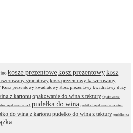
kosze prezentowe
kosz prezentowy
kosz
wino
kaszerowany granatowy
kosz prezentowy kaszerowany
y
Kosz prezentowy kwadratowy
Kosz prezentowy kwadratowy duży
ina z kartonu
opakowanie do wina z tektury
Opakowanie
pudełka do wina
odne: opakowania na 1
pudełka i opakowania na wino
łko do wina z kartonu
pudełko do wina z tektury
pudełko na
ążka