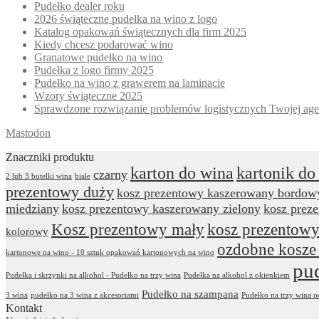
Pudełko dealer roku
2026 świąteczne pudełka na wino z logo
Katalog opakowań świątecznych dla firm 2025
Kiedy chcesz podarować wino
Granatowe pudełko na wino
Pudełka z logo firmy 2025
Pudełko na wino z grawerem na laminacie
Wzory świąteczne 2025
Sprawdzone rozwiązanie problemów logistycznych Twojej age
Mastodon
Znaczniki produktu
karton do wina
kartonik do
czarny
2 lub 3 butelki wina
białe
prezentowy duży
kosz prezentowy kaszerowany bordow
miedziany
kosz prezentowy kaszerowany zielony
kosz prez
Kosz prezentowy mały
kosz prezentowy
kolorowy
ozdobne kosze
kartonowe na wino - 10 sztuk opakowań kartonowych na wino
pu
Pudełka i skrzynki na alkohol - Pudełko na trzy wina
Pudełka na alkohol z okienkiem
Pudełko na szampana
3 wina
pudełko na 3 wina z akcesoriami
Pudełko na trzy wina 
Kontakt