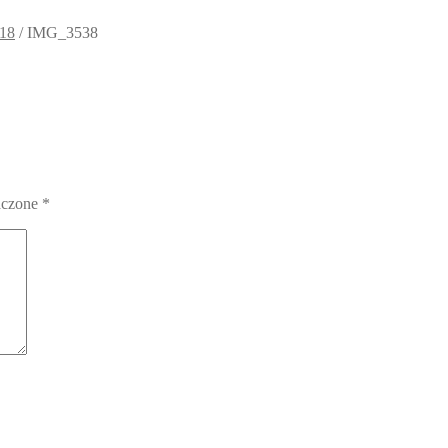
018
/
IMG_3538
aczone
*