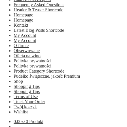
Frequently Asked Questions
Header & Teaser Shortcode
Homepage
Homepage
Kontakt
Latest Blog Posts Shortcode
My Account
My Account
O firmie
Obserwowane
Oferta na wino
Polityka prywatności
Polityka prywatności
Product Category Shortcode
Pudełko świąteczne, jakość Premium
Shop
Shopping Tips
Shopping Tips
Terms of Use
Track Your Order
Twój koszyk
Wishlist
0.00
zł
0 Produkt