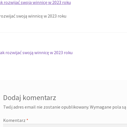
Twój koszyk
Wishlist
rozwijać swoją winnicę w 2023 roku
wigacja
oprzedni
ak rozwijać swoją winnicę w 2023 roku
pis:
isu
Dodaj komentarz
Twój adres email nie zostanie opublikowany.
Wymagane pola są
Komentarz
*