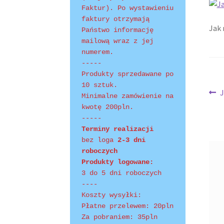
Faktur). Po wystawieniu 
faktury otrzymają 
Shopping Tips
Terms of Use
Track Your Order
Jak 
Państwo informację 
mailową wraz z jej 
numerem.
-----
Produkty sprzedawane po 
10 sztuk.
Na
P
J
Minimalne zamówienie na 
w
kwotę 200pln.
wp
-----
Terminy realizacji 
bez loga
 2-3 dni 
roboczych
Produkty logowane:
3 do 5 dni roboczych
----
Koszty wysyłki:
Płatne przelewem: 20pln
Za pobraniem: 35pln