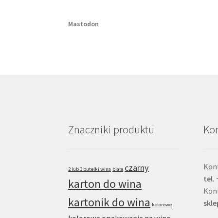
Mastodon
Znaczniki produktu
Kon
Kont
czarny
2 lub 3 butelki wina
białe
tel.
karton do wina
Kon
kartonik do wina
skl
kolorowe
kolorowe opakowanie na wino