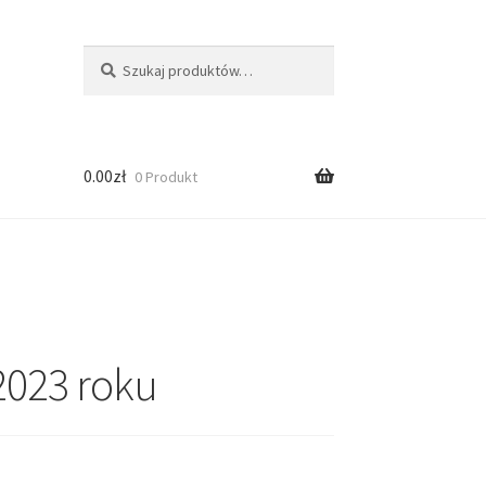
Szukaj:
Szukaj
0.00
zł
0 Produkt
2023 roku
ści