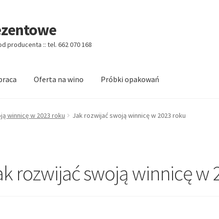
ezentowe
 producenta :: tel. 662 070 168
praca
Oferta na wino
Próbki opakowań
Categories w/o Products Shortcode
Blog
Cart
Cennik koszy EKO
ją winnicę w 2023 roku
Jak rozwijać swoją winnicę w 2023 roku
logo
Checkout
Checkout
Data Access Request
 Shortcode
Homepage
Homepage
Kontakt
ak rozwijać swoją winnicę w 
Account
O firmie
Obserwowane
Oferta na wino
Polityka prywatno
tcode
Pudełko świąteczne, jakość Premium
Shop
Shopping Tips