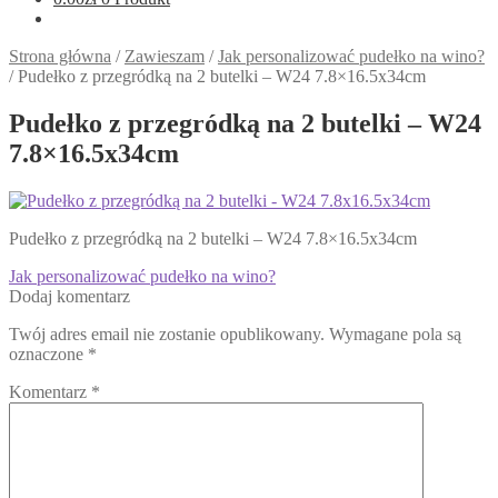
Strona główna
/
Zawieszam
/
Jak personalizować pudełko na wino?
/
Pudełko z przegródką na 2 butelki – W24 7.8×16.5x34cm
Pudełko z przegródką na 2 butelki – W24
7.8×16.5x34cm
Pudełko z przegródką na 2 butelki – W24 7.8×16.5x34cm
Nawigacja
Poprzedni
Jak personalizować pudełko na wino?
wpis:
Dodaj komentarz
wpisu
Twój adres email nie zostanie opublikowany.
Wymagane pola są
oznaczone
*
Komentarz
*