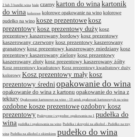
karton do wina
kartonik
czarny
2 lub 3 butelki wina
białe
do wina
kolorowe opakowanie na wino
kolorowe
kolorowe
kosze prezentowe
kosz
pudełko na wino
prezentowy
kosz prezentowy duży
kosz
prezentowy kaszerowany bordowy
kosz prezentowy
kaszerowany czerwony
kosz prezentowy kaszerowany
granatowy
kosz prezentowy kaszerowany miedziany
kosz
prezentowy kaszerowany zielony
kosz prezentowy
kaszerowany złoty
kosz prezentowy kaszerowany żółty
Kosz prezentowy kwadratowy
Kosz prezentowy kwadratowy duży
Kosz prezentowy mały
kosz
kolorowy
opakowanie do wina
prezentowy średni
opakowanie do wina z kartonu
opakowanie do wina z
tektury
Opakowanie kartonowe na wino - 10 sztuk opakowań kartonowych na wino
ozdobne kosze prezentowe
ozdobny kosz
prezentowy
pudełka do
Praktyczne i wygodne: opakowania na 1
wina
pudełka i opakowania na wino
Pudełka i skrzynki na alkohol - Pudełko na trzy
pudełko do wina
wina
Pudełka na alkohol z okienkiem