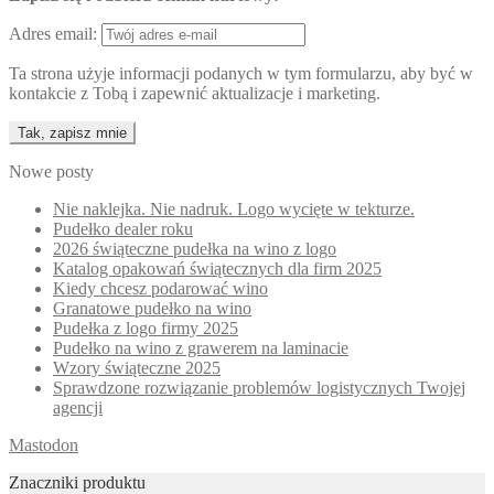
Adres email:
Ta strona użyje informacji podanych w tym formularzu, aby być w
kontakcie z Tobą i zapewnić aktualizacje i marketing.
Nowe posty
Nie naklejka. Nie nadruk. Logo wycięte w tekturze.
Pudełko dealer roku
2026 świąteczne pudełka na wino z logo
Katalog opakowań świątecznych dla firm 2025
Kiedy chcesz podarować wino
Granatowe pudełko na wino
Pudełka z logo firmy 2025
Pudełko na wino z grawerem na laminacie
Wzory świąteczne 2025
Sprawdzone rozwiązanie problemów logistycznych Twojej
agencji
Mastodon
Znaczniki produktu