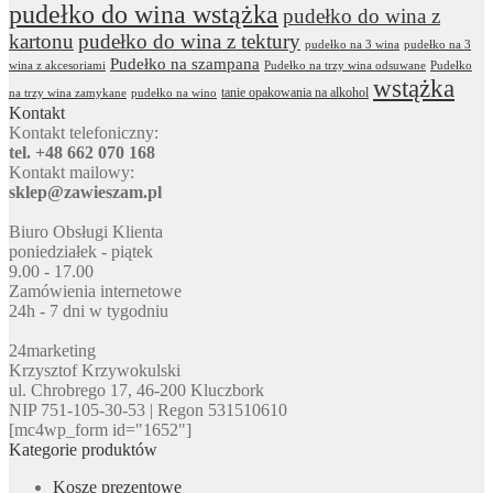
pudełko do wina wstążka
pudełko do wina z
kartonu
pudełko do wina z tektury
pudełko na 3 wina
pudełko na 3
Pudełko na szampana
wina z akcesoriami
Pudełko na trzy wina odsuwane
Pudełko
wstążka
tanie opakowania na alkohol
na trzy wina zamykane
pudełko na wino
Kontakt
Kontakt telefoniczny:
tel. +48 662 070 168
Kontakt mailowy:
sklep@zawieszam.pl
Biuro Obsługi Klienta
poniedziałek - piątek
9.00 - 17.00
Zamówienia internetowe
24h - 7 dni w tygodniu
24marketing
Krzysztof Krzywokulski
ul. Chrobrego 17, 46-200 Kluczbork
NIP 751-105-30-53 | Regon 531510610
[mc4wp_form id="1652"]
Kategorie produktów
Kosze prezentowe