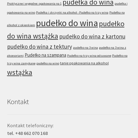
pudełka do wina
Praktyczne i wygodne: opakowania na 1
pudełka i
opakowania na wino
Pudełka i skrzynki na alkohol - Pudełko na trzy wina
Pudełka na
pudełko do wina
pudełko
alkohol z okienkiem
do wina wstążka
pudełko do wina z kartonu
pudełko do wina z tektury
pudełko na 3 wina
pudełko na 3 wina z
Pudełko na szampana
akcesoriami
Pudełko na trzy wina odsuwane
Pudełko na
tanie opakowania na alkohol
trzy wina zamykane
pudełko na wino
wstążka
Kontakt
Kontakt telefoniczny:
tel. +48 662 070 168