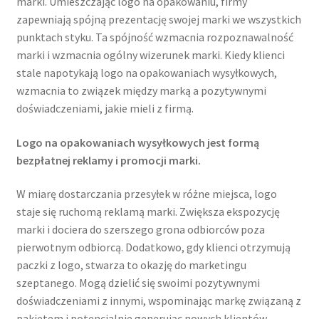
marki. Umieszczając logo na opakowaniu, firmy
zapewniają spójną prezentację swojej marki we wszystkich
Wishlist
punktach styku. Ta spójność wzmacnia rozpoznawalność
marki i wzmacnia ogólny wizerunek marki. Kiedy klienci
stale napotykają logo na opakowaniach wysyłkowych,
wzmacnia to związek między marką a pozytywnymi
doświadczeniami, jakie mieli z firmą.
Logo na opakowaniach wysyłkowych jest formą
bezpłatnej reklamy i promocji marki.
W miarę dostarczania przesyłek w różne miejsca, logo
staje się ruchomą reklamą marki. Zwiększa ekspozycję
marki i dociera do szerszego grona odbiorców poza
pierwotnym odbiorcą. Dodatkowo, gdy klienci otrzymują
paczki z logo, stwarza to okazję do marketingu
szeptanego. Mogą dzielić się swoimi pozytywnymi
doświadczeniami z innymi, wspominając markę związaną z
pakietem i potencjalnie generując nowych klientów.