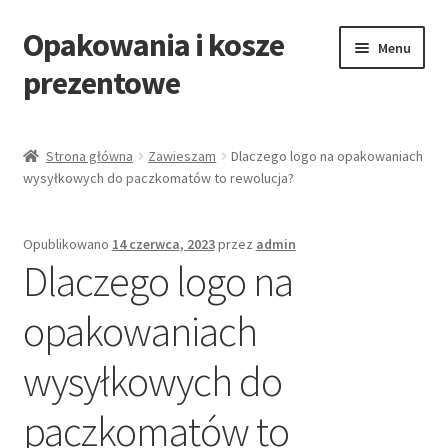
Opakowania i kosze
Przejdź
Przejdź
Menu
do
do
prezentowe
nawigacji
treści
Strona główna
Strona główna
Zawieszam
Dlaczego logo na opakowaniach
wysyłkowych do paczkomatów to rewolucja?
All Categories Shortcode
All Categories w/o Products Shortcode
Opublikowano
14 czerwca, 2023
przez
admin
Dlaczego logo na
Blog
opakowaniach
Cart
wysyłkowych do
Cennik koszy EKO
paczkomatów to
Cennik koszy świątecznych