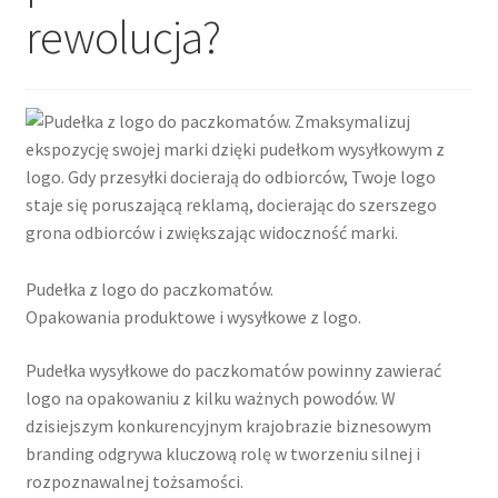
rewolucja?
Cennik pudełek z logo
Checkout
Checkout
Data Access Request
Pudełka z logo do paczkomatów.
Frequently Asked Questions
Opakowania produktowe i wysyłkowe z logo.
Header & Teaser Shortcode
Pudełka wysyłkowe do paczkomatów powinny zawierać
logo na opakowaniu z kilku ważnych powodów. W
Homepage
dzisiejszym konkurencyjnym krajobrazie biznesowym
branding odgrywa kluczową rolę w tworzeniu silnej i
Homepage
rozpoznawalnej tożsamości.