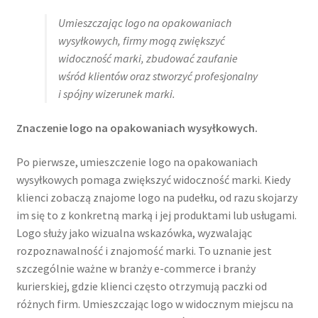
Kontakt
Umieszczając logo na opakowaniach
wysyłkowych, firmy mogą zwiększyć
Latest Blog Posts Shortcode
widoczność marki, zbudować zaufanie
wśród klientów oraz stworzyć profesjonalny
i spójny wizerunek marki.
My Account
Znaczenie logo na opakowaniach wysyłkowych.
My Account
Po pierwsze, umieszczenie logo na opakowaniach
O firmie
wysyłkowych pomaga zwiększyć widoczność marki. Kiedy
klienci zobaczą znajome logo na pudełku, od razu skojarzy
Obserwowane
im się to z konkretną marką i jej produktami lub usługami.
Logo służy jako wizualna wskazówka, wyzwalając
Oferta na wino
rozpoznawalność i znajomość marki. To uznanie jest
szczególnie ważne w branży e-commerce i branży
Polityka prywatności
kurierskiej, gdzie klienci często otrzymują paczki od
różnych firm. Umieszczając logo w widocznym miejscu na