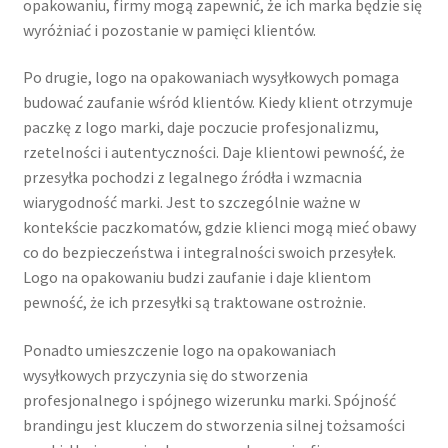
Polityka prywatności
opakowaniu, firmy mogą zapewnić, że ich marka będzie się
wyróżniać i pozostanie w pamięci klientów.
Product Category Shortcode
Po drugie, logo na opakowaniach wysyłkowych pomaga
budować zaufanie wśród klientów. Kiedy klient otrzymuje
Pudełko świąteczne, jakość Premium
paczkę z logo marki, daje poczucie profesjonalizmu,
rzetelności i autentyczności. Daje klientowi pewność, że
Shop
przesyłka pochodzi z legalnego źródła i wzmacnia
wiarygodność marki. Jest to szczególnie ważne w
Shopping Tips
kontekście paczkomatów, gdzie klienci mogą mieć obawy
co do bezpieczeństwa i integralności swoich przesyłek.
Shopping Tips
Logo na opakowaniu budzi zaufanie i daje klientom
pewność, że ich przesyłki są traktowane ostrożnie.
Terms of Use
Ponadto umieszczenie logo na opakowaniach
Track Your Order
wysyłkowych przyczynia się do stworzenia
profesjonalnego i spójnego wizerunku marki. Spójność
brandingu jest kluczem do stworzenia silnej tożsamości
Twój koszyk