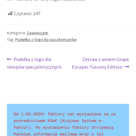
Czytano:
247
Kategoria:
Zawieszam
Tag:
Pudełka z logo do paczkomatów
Nawigacja
Poprzedni
Następny
Pudełka z logo dla
Zestaw z winem Grape
wpis:
wpis:
sklepów specjalistycznych
Escapes Tuscany Edition
wpisu
Od 1.04.2026r faktury vat wystawiane są za 
pośrednictwem KSeF (Krajowy System e-
Faktur). Po wystawieniu faktury otrzymają 
Państwo informację mailową wraz z jej 