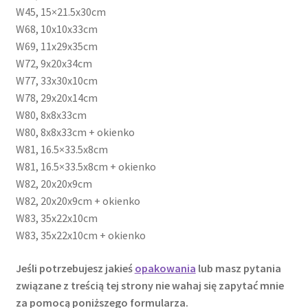
W45, 15×21.5x30cm
W68, 10x10x33cm
W69, 11x29x35cm
W72, 9x20x34cm
W77, 33x30x10cm
W78, 29x20x14cm
W80, 8x8x33cm
W80, 8x8x33cm + okienko
W81, 16.5×33.5x8cm
W81, 16.5×33.5x8cm + okienko
W82, 20x20x9cm
W82, 20x20x9cm + okienko
W83, 35x22x10cm
W83, 35x22x10cm + okienko
Jeśli potrzebujesz jakieś
opakowania
lub masz pytania
związane z treścią tej strony nie wahaj się zapytać mnie
za pomocą poniższego formularza.