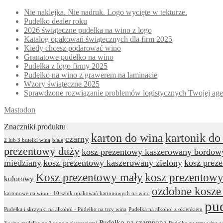
Nie naklejka. Nie nadruk. Logo wycięte w tekturze.
Pudełko dealer roku
2026 świąteczne pudełka na wino z logo
Katalog opakowań świątecznych dla firm 2025
Kiedy chcesz podarować wino
Granatowe pudełko na wino
Pudełka z logo firmy 2025
Pudełko na wino z grawerem na laminacie
Wzory świąteczne 2025
Sprawdzone rozwiązanie problemów logistycznych Twojej age
Mastodon
Znaczniki produktu
karton do wina
kartonik do
czarny
2 lub 3 butelki wina
białe
prezentowy duży
kosz prezentowy kaszerowany bordow
miedziany
kosz prezentowy kaszerowany zielony
kosz prez
Kosz prezentowy mały
kosz prezentowy
kolorowy
ozdobne kosze
kartonowe na wino - 10 sztuk opakowań kartonowych na wino
pu
Pudełka i skrzynki na alkohol - Pudełko na trzy wina
Pudełka na alkohol z okienkiem
Pudełko na szampana