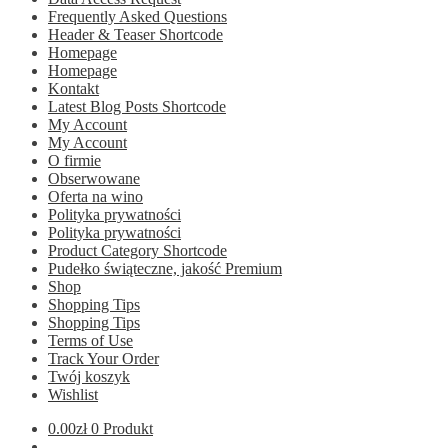
Frequently Asked Questions
Header & Teaser Shortcode
Homepage
Homepage
Kontakt
Latest Blog Posts Shortcode
My Account
My Account
O firmie
Obserwowane
Oferta na wino
Polityka prywatności
Polityka prywatności
Product Category Shortcode
Pudełko świąteczne, jakość Premium
Shop
Shopping Tips
Shopping Tips
Terms of Use
Track Your Order
Twój koszyk
Wishlist
0.00
zł
0 Produkt