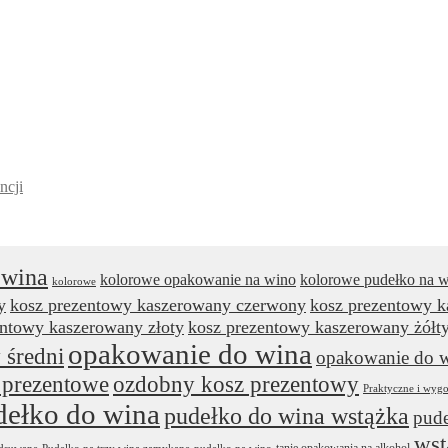
ncji
 wina
kolorowe opakowanie na wino
kolorowe pudełko na 
kolorowe
y
kosz prezentowy kaszerowany czerwony
kosz prezentowy 
entowy kaszerowany złoty
kosz prezentowy kaszerowany żółt
opakowanie do wina
 średni
opakowanie do w
 prezentowe
ozdobny kosz prezentowy
Praktyczne i wyg
dełko do wina
pudełko do wina wstążka
pude
wst
tanie opakowania na alkohol