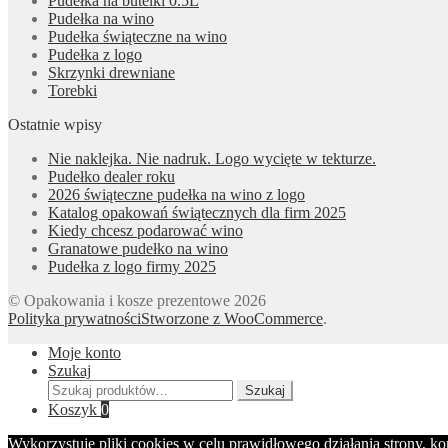
Pudełka na butelki 0.5L
Pudełka na wino
Pudełka świąteczne na wino
Pudełka z logo
Skrzynki drewniane
Torebki
Ostatnie wpisy
Nie naklejka. Nie nadruk. Logo wycięte w tekturze.
Pudełko dealer roku
2026 świąteczne pudełka na wino z logo
Katalog opakowań świątecznych dla firm 2025
Kiedy chcesz podarować wino
Granatowe pudełko na wino
Pudełka z logo firmy 2025
© Opakowania i kosze prezentowe 2026
Polityka prywatności
Stworzone z WooCommerce
.
Moje konto
Szukaj
Szukaj:
Szukaj
Koszyk
0
Wykorzystuję pliki cookies w celu prawidłowego działania strony, k