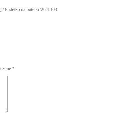
m
/
Pudełko na butelki W24 103
aczone
*