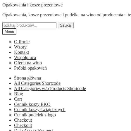
Przejdź
Przejdź
Opakowania i kosze prezentowe
do
do
Opakowania, kosze prezentowe i pudełka na wino od producenta :: te
nawigacji
treści
Szukaj:
Szukaj
Menu
O firmie
Wzory
Kontakt
Współpraca
Oferta na wino
Próbki opakowań
Strona główna
All Categories Shortcode
All Categories w/o Products Shortcode
Blog
Cart
Cennik koszy EKO
Cennik koszy świątecznych
Cennik pudełek z logo
Checkout
Checkout
Data Access Request