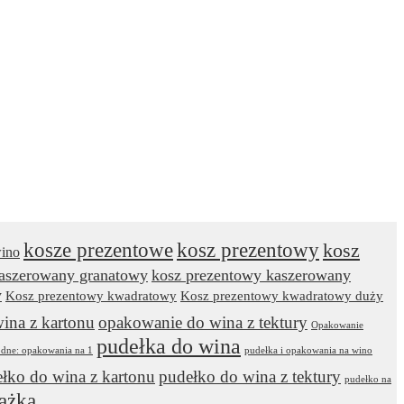
kosze prezentowe
kosz prezentowy
kosz
wino
kaszerowany granatowy
kosz prezentowy kaszerowany
y
Kosz prezentowy kwadratowy
Kosz prezentowy kwadratowy duży
ina z kartonu
opakowanie do wina z tektury
Opakowanie
pudełka do wina
odne: opakowania na 1
pudełka i opakowania na wino
łko do wina z kartonu
pudełko do wina z tektury
pudełko na
ążka