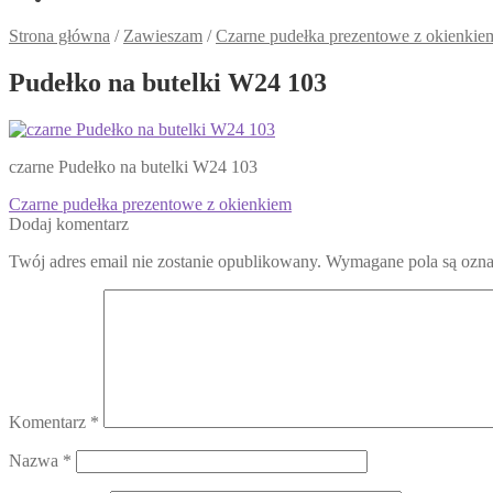
Strona główna
/
Zawieszam
/
Czarne pudełka prezentowe z okienkie
Pudełko na butelki W24 103
czarne Pudełko na butelki W24 103
Nawigacja
Poprzedni
Czarne pudełka prezentowe z okienkiem
wpis:
Dodaj komentarz
wpisu
Twój adres email nie zostanie opublikowany.
Wymagane pola są ozn
Komentarz
*
Nazwa
*