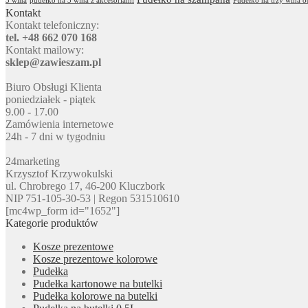
3 wina
pudełko na 3 wina z akcesoriami
Pudełko na trzy wina 
Kontakt
Kontakt telefoniczny:
tel. +48 662 070 168
Kontakt mailowy:
sklep@zawieszam.pl
Biuro Obsługi Klienta
poniedziałek - piątek
9.00 - 17.00
Zamówienia internetowe
24h - 7 dni w tygodniu
24marketing
Krzysztof Krzywokulski
ul. Chrobrego 17, 46-200 Kluczbork
NIP 751-105-30-53 | Regon 531510610
[mc4wp_form id="1652"]
Kategorie produktów
Kosze prezentowe
Kosze prezentowe kolorowe
Pudełka
Pudełka kartonowe na butelki
Pudełka kolorowe na butelki