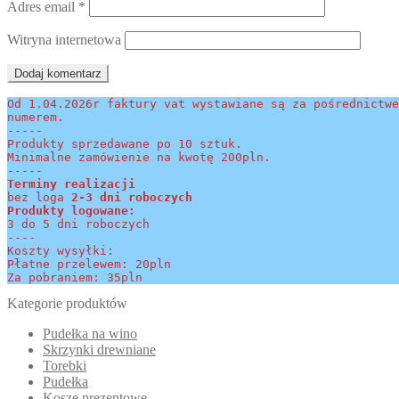
Adres email
*
Witryna internetowa
Od 1.04.2026r faktury vat wystawiane są za pośrednictwe
numerem.
-----
Produkty sprzedawane po 10 sztuk.
Minimalne zamówienie na kwotę 200pln.
-----
Terminy realizacji 
bez loga
 2-3 dni roboczych
Produkty logowane:
3 do 5 dni roboczych
----
Koszty wysyłki:
Płatne przelewem: 20pln
Za pobraniem: 35pln
Kategorie produktów
Pudełka na wino
Skrzynki drewniane
Torebki
Pudełka
Kosze prezentowe