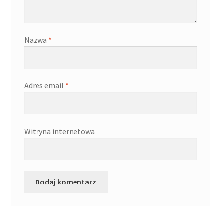
Kontakt
Latest Blog Posts Shortcode
Nazwa
*
My Account
Adres email
*
My Account
O firmie
Witryna internetowa
Obserwowane
Oferta na wino
Polityka prywatności