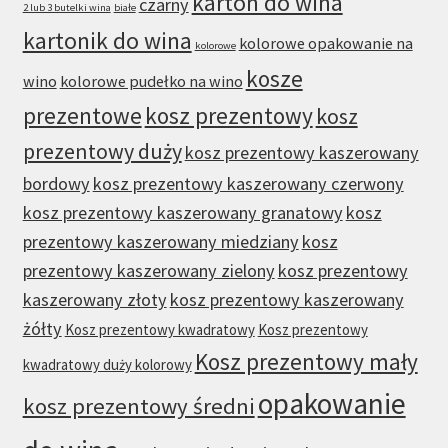
karton do wina
czarny
2 lub 3 butelki wina
białe
kartonik do wina
kolorowe opakowanie na
kolorowe
kosze
wino
kolorowe pudełko na wino
prezentowe
kosz prezentowy
kosz
prezentowy duży
kosz prezentowy kaszerowany
bordowy
kosz prezentowy kaszerowany czerwony
kosz prezentowy kaszerowany granatowy
kosz
prezentowy kaszerowany miedziany
kosz
prezentowy kaszerowany zielony
kosz prezentowy
kaszerowany złoty
kosz prezentowy kaszerowany
żółty
Kosz prezentowy kwadratowy
Kosz prezentowy
Kosz prezentowy mały
kwadratowy duży kolorowy
opakowanie
kosz prezentowy średni