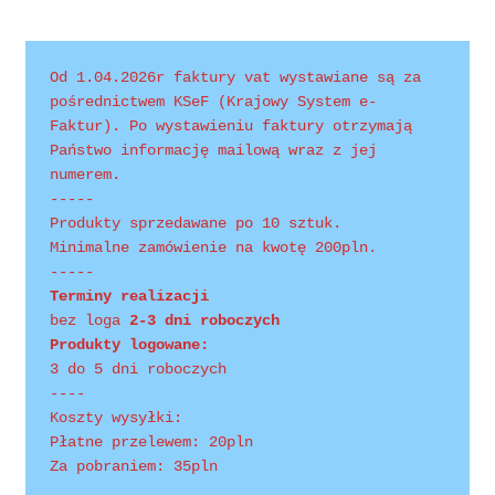
Polityka prywatności
Product Category Shortcode
Od 1.04.2026r faktury vat wystawiane są za 
pośrednictwem KSeF (Krajowy System e-
Pudełko świąteczne, jakość Premium
Faktur). Po wystawieniu faktury otrzymają 
Państwo informację mailową wraz z jej 
numerem.
Shop
-----
Produkty sprzedawane po 10 sztuk.
Shopping Tips
Minimalne zamówienie na kwotę 200pln.
-----
Shopping Tips
Terminy realizacji 
bez loga
 2-3 dni roboczych
Produkty logowane:
Terms of Use
3 do 5 dni roboczych
----
Track Your Order
Koszty wysyłki:
Płatne przelewem: 20pln
Za pobraniem: 35pln
Twój koszyk