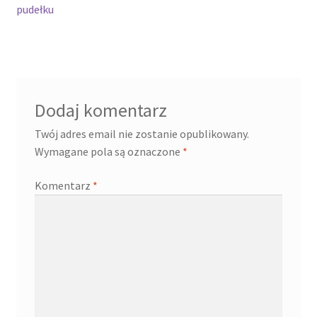
wpis:
pudełku
wpisu
Cennik pudełek z logo
Checkout
Dodaj komentarz
Checkout
Twój adres email nie zostanie opublikowany.
Data Access Request
Wymagane pola są oznaczone
*
Komentarz
*
Frequently Asked Questions
Header & Teaser Shortcode
Homepage
Homepage