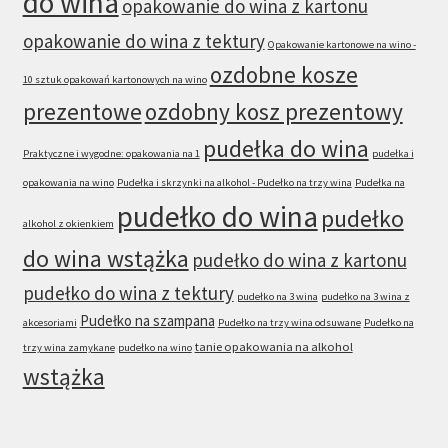
do wina
opakowanie do wina z kartonu
opakowanie do wina z tektury
Opakowanie kartonowe na wino -
ozdobne kosze
10 sztuk opakowań kartonowych na wino
prezentowe
ozdobny kosz prezentowy
pudełka do wina
Praktyczne i wygodne: opakowania na 1
pudełka i
opakowania na wino
Pudełka i skrzynki na alkohol - Pudełko na trzy wina
Pudełka na
pudełko do wina
pudełko
alkohol z okienkiem
do wina wstążka
pudełko do wina z kartonu
pudełko do wina z tektury
pudełko na 3 wina
pudełko na 3 wina z
Pudełko na szampana
akcesoriami
Pudełko na trzy wina odsuwane
Pudełko na
tanie opakowania na alkohol
trzy wina zamykane
pudełko na wino
wstążka