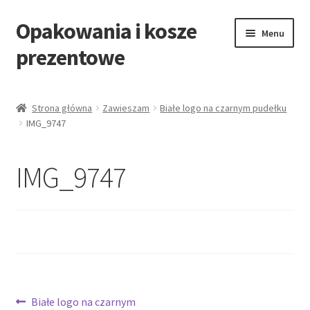
Opakowania i kosze
Przejdź
Przejdź
Menu
do
do
prezentowe
nawigacji
treści
Strona główna
Strona główna
Zawieszam
Białe logo na czarnym pudełku
IMG_9747
All Categories Shortcode
All Categories w/o Products Shortcode
IMG_9747
Blog
Cart
Cennik koszy EKO
Nawigacja
Poprzedni
Białe logo na czarnym
Cennik koszy świątecznych