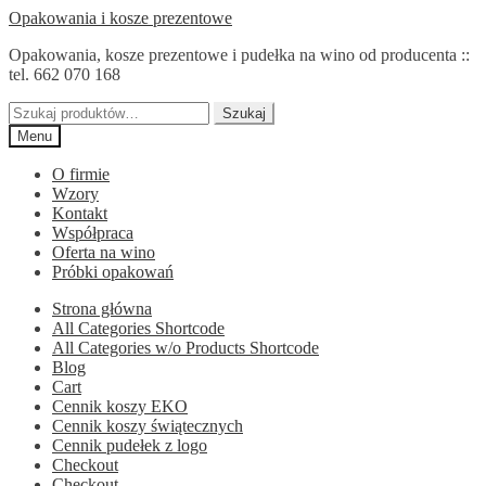
Przejdź
Przejdź
Opakowania i kosze prezentowe
do
do
Opakowania, kosze prezentowe i pudełka na wino od producenta ::
nawigacji
treści
tel. 662 070 168
Szukaj:
Szukaj
Menu
O firmie
Wzory
Kontakt
Współpraca
Oferta na wino
Próbki opakowań
Strona główna
All Categories Shortcode
All Categories w/o Products Shortcode
Blog
Cart
Cennik koszy EKO
Cennik koszy świątecznych
Cennik pudełek z logo
Checkout
Checkout