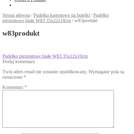
Strona główna
/
Pudełka kartonowe na butelki
/
Pudełko
prezentowe białe W83 35x22x10cm
/
w83produkt
w83produkt
Nawigacja
Poprzedni
Pudełko prezentowe białe W83 35x22x10cm
wpis:
Dodaj komentarz
wpisu
Twój adres email nie zostanie opublikowany.
Wymagane pola są
oznaczone
*
Komentarz
*