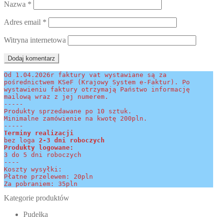
Nazwa
*
Adres email
*
Witryna internetowa
Od 1.04.2026r faktury vat wystawiane są za 
pośrednictwem KSeF (Krajowy System e-Faktur). Po 
wystawieniu faktury otrzymają Państwo informację 
mailową wraz z jej numerem.
-----
Produkty sprzedawane po 10 sztuk.
Minimalne zamówienie na kwotę 200pln.
-----
Terminy realizacji 
bez loga
 2-3 dni roboczych
Produkty logowane:
3 do 5 dni roboczych
----
Koszty wysyłki:
Płatne przelewem: 20pln
Za pobraniem: 35pln
Kategorie produktów
Pudełka