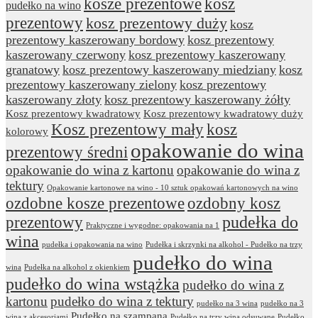
kosze prezentowe
kosz
pudełko na wino
prezentowy
kosz prezentowy duży
kosz
prezentowy kaszerowany bordowy
kosz prezentowy
kaszerowany czerwony
kosz prezentowy kaszerowany
granatowy
kosz prezentowy kaszerowany miedziany
kosz
prezentowy kaszerowany zielony
kosz prezentowy
kaszerowany złoty
kosz prezentowy kaszerowany żółty
Kosz prezentowy kwadratowy
Kosz prezentowy kwadratowy duży
Kosz prezentowy mały
kosz
kolorowy
opakowanie do wina
prezentowy średni
opakowanie do wina z kartonu
opakowanie do wina z
tektury
Opakowanie kartonowe na wino - 10 sztuk opakowań kartonowych na wino
ozdobne kosze prezentowe
ozdobny kosz
prezentowy
pudełka do
Praktyczne i wygodne: opakowania na 1
wina
pudełka i opakowania na wino
Pudełka i skrzynki na alkohol - Pudełko na trzy
pudełko do wina
wina
Pudełka na alkohol z okienkiem
pudełko do wina wstążka
pudełko do wina z
kartonu
pudełko do wina z tektury
pudełko na 3 wina
pudełko na 3
Pudełko na szampana
wina z akcesoriami
Pudełko na trzy wina odsuwane
Pudełko