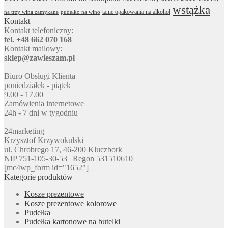
wstążka
tanie opakowania na alkohol
na trzy wina zamykane
pudełko na wino
Kontakt
Kontakt telefoniczny:
tel. +48 662 070 168
Kontakt mailowy:
sklep@zawieszam.pl
Biuro Obsługi Klienta
poniedziałek - piątek
9.00 - 17.00
Zamówienia internetowe
24h - 7 dni w tygodniu
24marketing
Krzysztof Krzywokulski
ul. Chrobrego 17, 46-200 Kluczbork
NIP 751-105-30-53 | Regon 531510610
[mc4wp_form id="1652"]
Kategorie produktów
Kosze prezentowe
Kosze prezentowe kolorowe
Pudełka
Pudełka kartonowe na butelki