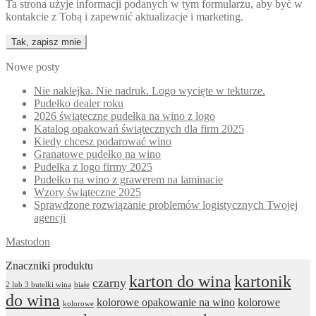
Ta strona użyje informacji podanych w tym formularzu, aby być w
kontakcie z Tobą i zapewnić aktualizacje i marketing.
Nowe posty
Nie naklejka. Nie nadruk. Logo wycięte w tekturze.
Pudełko dealer roku
2026 świąteczne pudełka na wino z logo
Katalog opakowań świątecznych dla firm 2025
Kiedy chcesz podarować wino
Granatowe pudełko na wino
Pudełka z logo firmy 2025
Pudełko na wino z grawerem na laminacie
Wzory świąteczne 2025
Sprawdzone rozwiązanie problemów logistycznych Twojej
agencji
Mastodon
Znaczniki produktu
karton do wina
kartonik
czarny
2 lub 3 butelki wina
białe
do wina
kolorowe opakowanie na wino
kolorowe
kolorowe