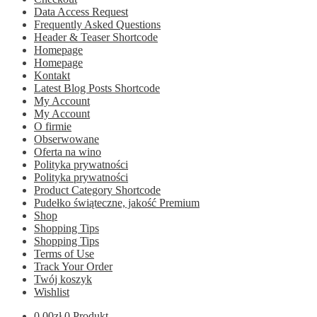
Data Access Request
Frequently Asked Questions
Header & Teaser Shortcode
Homepage
Homepage
Kontakt
Latest Blog Posts Shortcode
My Account
My Account
O firmie
Obserwowane
Oferta na wino
Polityka prywatności
Polityka prywatności
Product Category Shortcode
Pudełko świąteczne, jakość Premium
Shop
Shopping Tips
Shopping Tips
Terms of Use
Track Your Order
Twój koszyk
Wishlist
0.00
zł
0 Produkt