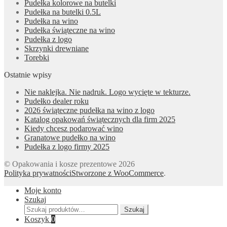
Pudełka kolorowe na butelki
Pudełka na butelki 0.5L
Pudełka na wino
Pudełka świąteczne na wino
Pudełka z logo
Skrzynki drewniane
Torebki
Ostatnie wpisy
Nie naklejka. Nie nadruk. Logo wycięte w tekturze.
Pudełko dealer roku
2026 świąteczne pudełka na wino z logo
Katalog opakowań świątecznych dla firm 2025
Kiedy chcesz podarować wino
Granatowe pudełko na wino
Pudełka z logo firmy 2025
© Opakowania i kosze prezentowe 2026
Polityka prywatności
Stworzone z WooCommerce
.
Moje konto
Szukaj
Szukaj:
Szukaj
Koszyk
0