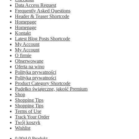
Data Access Request
Frequently Asked Questions
Header & Teaser Shortcode
Homepage
Homepage
Kontakt
Latest Blog Posts Shortcode
My Account
My Account
O firmie
Obserwowane
Oferta na wino
Polityka prywatności
Polityka prywatności
Product Category Shortcode
Pudełko świąteczne, jakość Premium
Shop
Shopping Tips
Shopping Tips
Terms of Use
Track Your Order
Twój koszyk
Wishlist
0.00
zł
0 Produkt