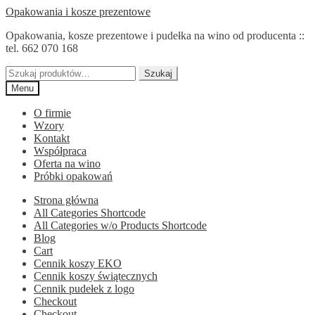
Przejdź
Przejdź
Opakowania i kosze prezentowe
do
do
Opakowania, kosze prezentowe i pudełka na wino od producenta ::
nawigacji
treści
tel. 662 070 168
Szukaj:
Szukaj
Menu
O firmie
Wzory
Kontakt
Współpraca
Oferta na wino
Próbki opakowań
Strona główna
All Categories Shortcode
All Categories w/o Products Shortcode
Blog
Cart
Cennik koszy EKO
Cennik koszy świątecznych
Cennik pudełek z logo
Checkout
Checkout