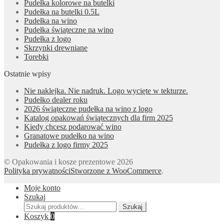
Pudełka kolorowe na butelki
Pudełka na butelki 0.5L
Pudełka na wino
Pudełka świąteczne na wino
Pudełka z logo
Skrzynki drewniane
Torebki
Ostatnie wpisy
Nie naklejka. Nie nadruk. Logo wycięte w tekturze.
Pudełko dealer roku
2026 świąteczne pudełka na wino z logo
Katalog opakowań świątecznych dla firm 2025
Kiedy chcesz podarować wino
Granatowe pudełko na wino
Pudełka z logo firmy 2025
© Opakowania i kosze prezentowe 2026
Polityka prywatności
Stworzone z WooCommerce
.
Moje konto
Szukaj
Szukaj:
Szukaj
Koszyk
0