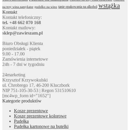
wstążka
tanie opakowania na alkohol
na trzy wina zamykane
pudełko na wino
Kontakt
Kontakt telefoniczny:
tel. +48 662 070 168
Kontakt mailowy:
sklep@zawieszam.pl
Biuro Obsługi Klienta
poniedziałek - piątek
9.00 - 17.00
Zamówienia internetowe
24h - 7 dni w tygodniu
24marketing
Krzysztof Krzywokulski
ul. Chrobrego 17, 46-200 Kluczbork
NIP 751-105-30-53 | Regon 531510610
[mc4wp_form id="1652"]
Kategorie produktów
Kosze prezentowe
Kosze prezentowe kolorowe
Pudełka
Pudełka kartonowe na butelki