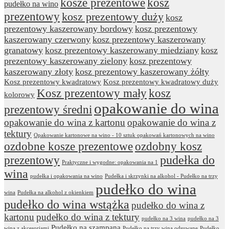
kosze prezentowe
kosz
pudełko na wino
prezentowy
kosz prezentowy duży
kosz
prezentowy kaszerowany bordowy
kosz prezentowy
kaszerowany czerwony
kosz prezentowy kaszerowany
granatowy
kosz prezentowy kaszerowany miedziany
kosz
prezentowy kaszerowany zielony
kosz prezentowy
kaszerowany złoty
kosz prezentowy kaszerowany żółty
Kosz prezentowy kwadratowy
Kosz prezentowy kwadratowy duży
Kosz prezentowy mały
kosz
kolorowy
opakowanie do wina
prezentowy średni
opakowanie do wina z kartonu
opakowanie do wina z
tektury
Opakowanie kartonowe na wino - 10 sztuk opakowań kartonowych na wino
ozdobne kosze prezentowe
ozdobny kosz
prezentowy
pudełka do
Praktyczne i wygodne: opakowania na 1
wina
pudełka i opakowania na wino
Pudełka i skrzynki na alkohol - Pudełko na trzy
pudełko do wina
wina
Pudełka na alkohol z okienkiem
pudełko do wina wstążka
pudełko do wina z
kartonu
pudełko do wina z tektury
pudełko na 3 wina
pudełko na 3
Pudełko na szampana
wina z akcesoriami
Pudełko na trzy wina odsuwane
Pudełko