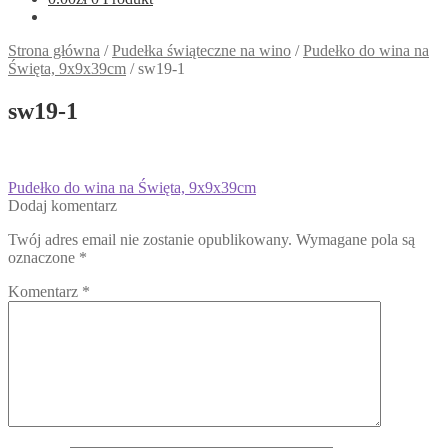
Strona główna
/
Pudełka świąteczne na wino
/
Pudełko do wina na
Święta, 9x9x39cm
/
sw19-1
sw19-1
Nawigacja
Poprzedni
Pudełko do wina na Święta, 9x9x39cm
wpis:
Dodaj komentarz
wpisu
Twój adres email nie zostanie opublikowany.
Wymagane pola są
oznaczone
*
Komentarz
*