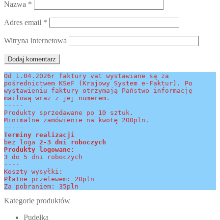
Nazwa
*
Adres email
*
Witryna internetowa
Od 1.04.2026r faktury vat wystawiane są za 
pośrednictwem KSeF (Krajowy System e-Faktur). Po 
wystawieniu faktury otrzymają Państwo informację 
mailową wraz z jej numerem.
-----
Produkty sprzedawane po 10 sztuk.
Minimalne zamówienie na kwotę 200pln.
-----
Terminy realizacji 
bez loga
 2-3 dni roboczych
Produkty logowane:
3 do 5 dni roboczych
----
Koszty wysyłki:
Płatne przelewem: 20pln
Za pobraniem: 35pln
Kategorie produktów
Pudełka