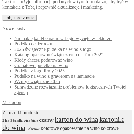
Ta strona użyje informacji podanych w tym formularzu, aby być w
kontakcie z Tobą i zapewnić aktualizacje i marketing.
Nowe posty
Nie naklejka. Nie nadruk. Logo wycięte w tekturze.
Pudełko dealer roku
2026 świąteczne pudełka na wino z logo
Katalog opakowań świątecznych dla firm 2025
Kiedy chcesz podarować wino
Granatowe pudełko na wino
Pudełka z logo firmy 2025
Pudełko na wino z grawerem na laminacie
Wzory świąteczne 2025
Sprawdzone rozwiązanie problemów logistycznych Twojej
agencji
Mastodon
Znaczniki produktu
karton do wina
kartonik
czarny
2 lub 3 butelki wina
białe
do wina
kolorowe opakowanie na wino
kolorowe
kolorowe