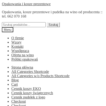
Przejdź
Przejdź
Opakowania i kosze prezentowe
do
do
Opakowania, kosze prezentowe i pudełka na wino od producenta ::
nawigacji
treści
tel. 662 070 168
Szukaj:
Szukaj
Menu
O firmie
Wzory
Kontakt
Współpraca
Oferta na wino
Próbki opakowań
Strona główna
All Categories Shortcode
All Categories w/o Products Shortcode
Blog
Cart
Cennik koszy EKO
Cennik koszy świątecznych
Cennik pudełek z logo
Checkout
Checkout