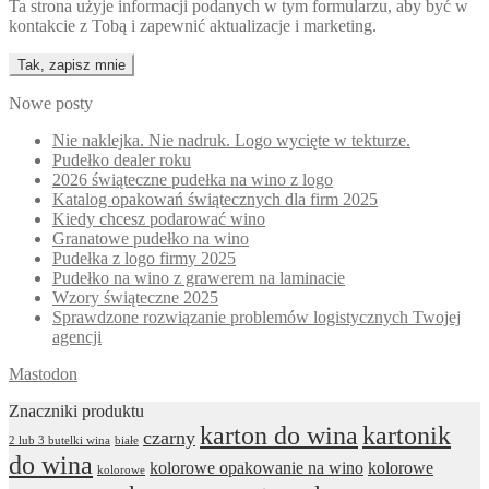
Ta strona użyje informacji podanych w tym formularzu, aby być w
kontakcie z Tobą i zapewnić aktualizacje i marketing.
Nowe posty
Nie naklejka. Nie nadruk. Logo wycięte w tekturze.
Pudełko dealer roku
2026 świąteczne pudełka na wino z logo
Katalog opakowań świątecznych dla firm 2025
Kiedy chcesz podarować wino
Granatowe pudełko na wino
Pudełka z logo firmy 2025
Pudełko na wino z grawerem na laminacie
Wzory świąteczne 2025
Sprawdzone rozwiązanie problemów logistycznych Twojej
agencji
Mastodon
Znaczniki produktu
karton do wina
kartonik
czarny
2 lub 3 butelki wina
białe
do wina
kolorowe opakowanie na wino
kolorowe
kolorowe