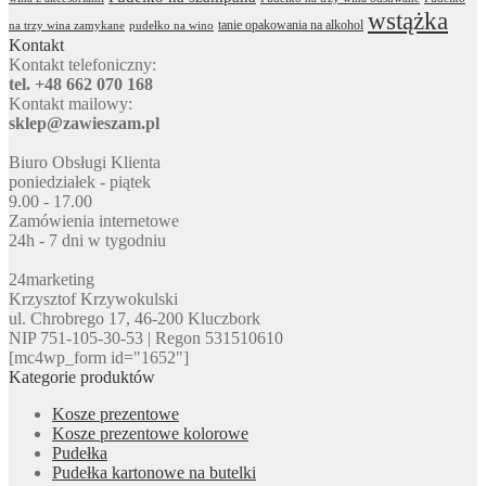
wstążka
tanie opakowania na alkohol
na trzy wina zamykane
pudełko na wino
Kontakt
Kontakt telefoniczny:
tel. +48 662 070 168
Kontakt mailowy:
sklep@zawieszam.pl
Biuro Obsługi Klienta
poniedziałek - piątek
9.00 - 17.00
Zamówienia internetowe
24h - 7 dni w tygodniu
24marketing
Krzysztof Krzywokulski
ul. Chrobrego 17, 46-200 Kluczbork
NIP 751-105-30-53 | Regon 531510610
[mc4wp_form id="1652"]
Kategorie produktów
Kosze prezentowe
Kosze prezentowe kolorowe
Pudełka
Pudełka kartonowe na butelki