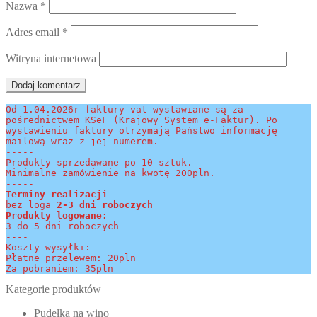
Nazwa
*
Adres email
*
Witryna internetowa
Od 1.04.2026r faktury vat wystawiane są za 
pośrednictwem KSeF (Krajowy System e-Faktur). Po 
wystawieniu faktury otrzymają Państwo informację 
mailową wraz z jej numerem.
-----
Produkty sprzedawane po 10 sztuk.
Minimalne zamówienie na kwotę 200pln.
-----
Terminy realizacji 
bez loga
 2-3 dni roboczych
Produkty logowane:
3 do 5 dni roboczych
----
Koszty wysyłki:
Płatne przelewem: 20pln
Za pobraniem: 35pln
Kategorie produktów
Pudełka na wino