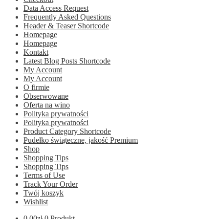
Data Access Request
Frequently Asked Questions
Header & Teaser Shortcode
Homepage
Homepage
Kontakt
Latest Blog Posts Shortcode
My Account
My Account
O firmie
Obserwowane
Oferta na wino
Polityka prywatności
Polityka prywatności
Product Category Shortcode
Pudełko świąteczne, jakość Premium
Shop
Shopping Tips
Shopping Tips
Terms of Use
Track Your Order
Twój koszyk
Wishlist
0.00
zł
0 Produkt