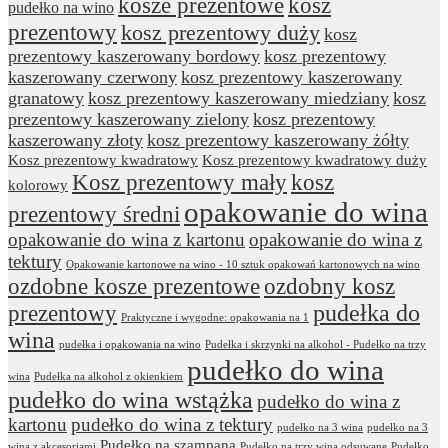
kosze prezentowe
kosz
pudełko na wino
prezentowy
kosz prezentowy duży
kosz
prezentowy kaszerowany bordowy
kosz prezentowy
kaszerowany czerwony
kosz prezentowy kaszerowany
granatowy
kosz prezentowy kaszerowany miedziany
kosz
prezentowy kaszerowany zielony
kosz prezentowy
kaszerowany złoty
kosz prezentowy kaszerowany żółty
Kosz prezentowy kwadratowy
Kosz prezentowy kwadratowy duży
Kosz prezentowy mały
kosz
kolorowy
opakowanie do wina
prezentowy średni
opakowanie do wina z kartonu
opakowanie do wina z
tektury
Opakowanie kartonowe na wino - 10 sztuk opakowań kartonowych na wino
ozdobne kosze prezentowe
ozdobny kosz
prezentowy
pudełka do
Praktyczne i wygodne: opakowania na 1
wina
pudełka i opakowania na wino
Pudełka i skrzynki na alkohol - Pudełko na trzy
pudełko do wina
wina
Pudełka na alkohol z okienkiem
pudełko do wina wstążka
pudełko do wina z
kartonu
pudełko do wina z tektury
pudełko na 3 wina
pudełko na 3
Pudełko na szampana
wina z akcesoriami
Pudełko na trzy wina odsuwane
Pudełko