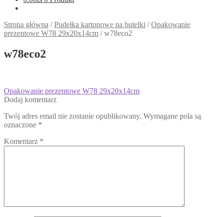
Strona główna
/
Pudełka kartonowe na butelki
/
Opakowanie
prezentowe W78 29x20x14cm
/
w78eco2
w78eco2
Nawigacja
Poprzedni
Opakowanie prezentowe W78 29x20x14cm
wpis:
Dodaj komentarz
wpisu
Twój adres email nie zostanie opublikowany.
Wymagane pola są
oznaczone
*
Komentarz
*