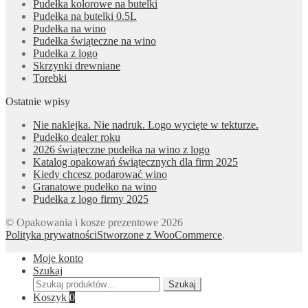
Pudełka kolorowe na butelki
Pudełka na butelki 0.5L
Pudełka na wino
Pudełka świąteczne na wino
Pudełka z logo
Skrzynki drewniane
Torebki
Ostatnie wpisy
Nie naklejka. Nie nadruk. Logo wycięte w tekturze.
Pudełko dealer roku
2026 świąteczne pudełka na wino z logo
Katalog opakowań świątecznych dla firm 2025
Kiedy chcesz podarować wino
Granatowe pudełko na wino
Pudełka z logo firmy 2025
© Opakowania i kosze prezentowe 2026
Polityka prywatności
Stworzone z WooCommerce
.
Moje konto
Szukaj
Szukaj:
Szukaj
Koszyk
0