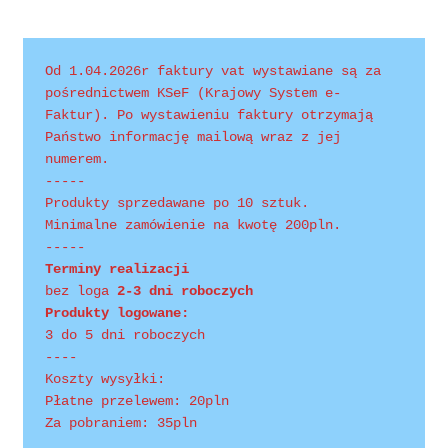
Polityka prywatności
Product Category Shortcode
Od 1.04.2026r faktury vat wystawiane są za 
pośrednictwem KSeF (Krajowy System e-
Pudełko świąteczne, jakość Premium
Faktur). Po wystawieniu faktury otrzymają 
Państwo informację mailową wraz z jej 
numerem.
Shop
-----
Produkty sprzedawane po 10 sztuk.
Shopping Tips
Minimalne zamówienie na kwotę 200pln.
-----
Shopping Tips
Terminy realizacji 
bez loga
 2-3 dni roboczych
Produkty logowane:
Terms of Use
3 do 5 dni roboczych
----
Track Your Order
Koszty wysyłki:
Płatne przelewem: 20pln
Za pobraniem: 35pln
Twój koszyk