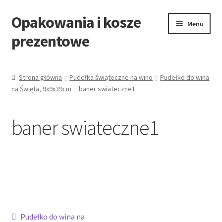
Opakowania i kosze
Przejdź
Przejdź
Menu
do
do
prezentowe
nawigacji
treści
Strona główna
Strona główna
Pudełka świąteczne na wino
Pudełko do wina
na Święta, 9x9x39cm
baner swiateczne1
All Categories Shortcode
All Categories w/o Products Shortcode
baner swiateczne1
Blog
Cart
Cennik koszy EKO
Nawigacja
Poprzedni
Pudełko do wina na
Cennik koszy świątecznych