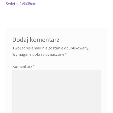
wpis:
Święta, 9x9x39cm
wpisu
Cennik pudełek z logo
Checkout
Dodaj komentarz
Checkout
Twój adres email nie zostanie opublikowany.
Data Access Request
Wymagane pola są oznaczone
*
Komentarz
*
Frequently Asked Questions
Header & Teaser Shortcode
Homepage
Homepage