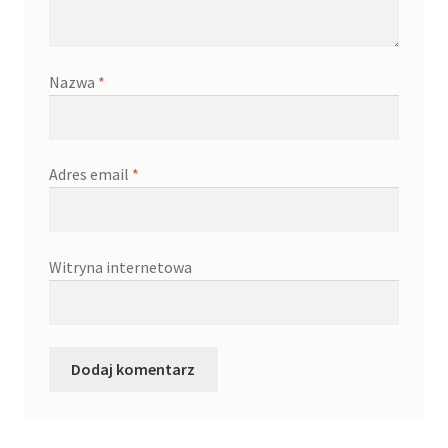
Kontakt
Latest Blog Posts Shortcode
Nazwa
*
My Account
Adres email
*
My Account
O firmie
Witryna internetowa
Obserwowane
Oferta na wino
Polityka prywatności