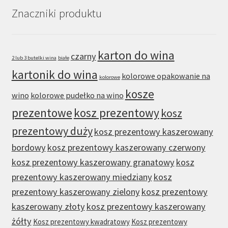
Znaczniki produktu
karton do wina
czarny
2 lub 3 butelki wina
białe
kartonik do wina
kolorowe opakowanie na
kolorowe
kosze
wino
kolorowe pudełko na wino
prezentowe
kosz prezentowy
kosz
prezentowy duży
kosz prezentowy kaszerowany
bordowy
kosz prezentowy kaszerowany czerwony
kosz prezentowy kaszerowany granatowy
kosz
prezentowy kaszerowany miedziany
kosz
prezentowy kaszerowany zielony
kosz prezentowy
kaszerowany złoty
kosz prezentowy kaszerowany
żółty
Kosz prezentowy kwadratowy
Kosz prezentowy