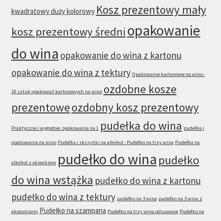
Kosz prezentowy mały
kwadratowy duży kolorowy
opakowanie
kosz prezentowy średni
do wina
opakowanie do wina z kartonu
opakowanie do wina z tektury
Opakowanie kartonowe na wino -
ozdobne kosze
10 sztuk opakowań kartonowych na wino
prezentowe
ozdobny kosz prezentowy
pudełka do wina
Praktyczne i wygodne: opakowania na 1
pudełka i
opakowania na wino
Pudełka i skrzynki na alkohol - Pudełko na trzy wina
Pudełka na
pudełko do wina
pudełko
alkohol z okienkiem
do wina wstążka
pudełko do wina z kartonu
pudełko do wina z tektury
pudełko na 3 wina
pudełko na 3 wina z
Pudełko na szampana
akcesoriami
Pudełko na trzy wina odsuwane
Pudełko na