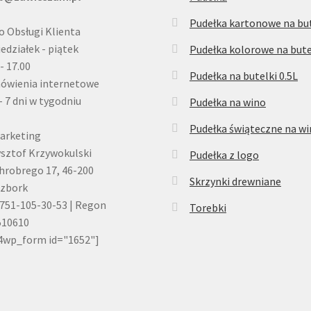
Pudełka kartonowe na but
o Obsługi Klienta
edziałek - piątek
Pudełka kolorowe na bute
 - 17.00
Pudełka na butelki 0.5L
ówienia internetowe
- 7 dni w tygodniu
Pudełka na wino
Pudełka świąteczne na w
arketing
sztof Krzywokulski
Pudełka z logo
Chrobrego 17, 46-200
Skrzynki drewniane
czbork
751-105-30-53 | Regon
Torebki
510610
4wp_form id="1652"]