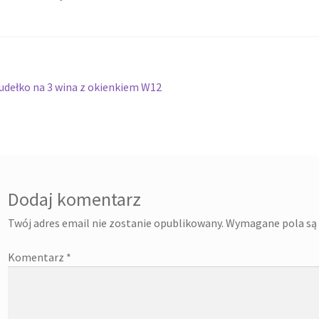
tcode
Pudełko świąteczne, jakość Premium
Shop
Shopping Tips
Twój koszyk
Wishlist
wigacja
oprzedni
udełko na 3 wina z okienkiem W12
pis:
isu
Dodaj komentarz
Twój adres email nie zostanie opublikowany.
Wymagane pola są
Komentarz
*