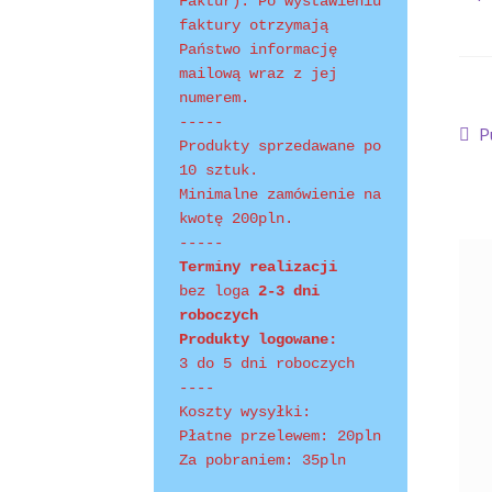
Polityka prywatności
Product Category Shor
Faktur). Po wystawieniu 
faktury otrzymają 
Państwo informację 
Shopping Tips
Terms of Use
Track Your Order
mailową wraz z jej 
numerem.
-----
Na
P
P
Produkty sprzedawane po 
w
wp
10 sztuk.
Minimalne zamówienie na 
kwotę 200pln.
-----
Terminy realizacji 
bez loga
 2-3 dni 
roboczych
Produkty logowane:
3 do 5 dni roboczych
----
Koszty wysyłki:
Płatne przelewem: 20pln
Za pobraniem: 35pln