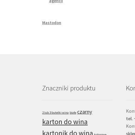
agencji
Mastodon
Znaczniki produktu
Kon
Kont
czarny
2 lub 3 butelki wina
białe
tel.
karton do wina
Kon
kartonik do wina
skl
kolorowe