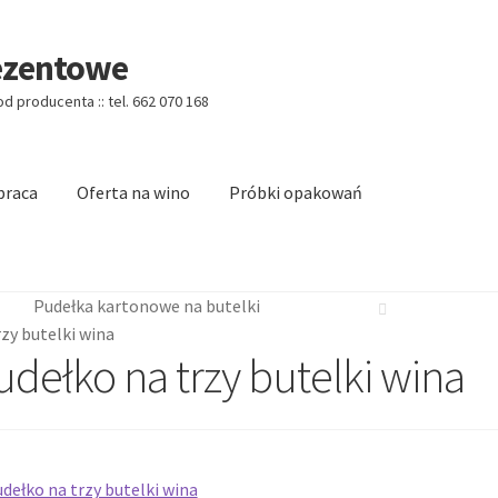
ezentowe
 producenta :: tel. 662 070 168
praca
Oferta na wino
Próbki opakowań
Categories w/o Products Shortcode
Blog
Cart
Cennik koszy EKO
Pudełka kartonowe na butelki
logo
Checkout
Checkout
Data Access Request
rzy butelki wina
udełko na trzy butelki wina
 Shortcode
Homepage
Homepage
Kontakt
Account
O firmie
Obserwowane
Oferta na wino
Polityka prywatno