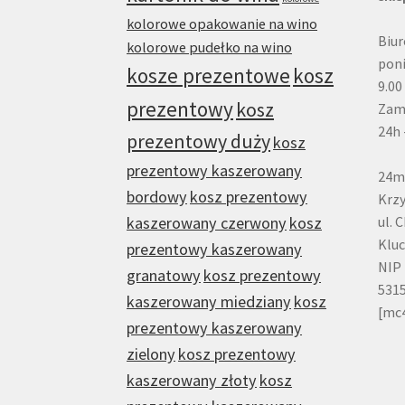
kolorowe opakowanie na wino
Biur
kolorowe pudełko na wino
poni
kosze prezentowe
kosz
9.00
prezentowy
kosz
Zam
24h 
prezentowy duży
kosz
prezentowy kaszerowany
24m
bordowy
kosz prezentowy
Krzy
kaszerowany czerwony
kosz
ul. 
Klu
prezentowy kaszerowany
NIP 
granatowy
kosz prezentowy
531
kaszerowany miedziany
kosz
[mc
prezentowy kaszerowany
zielony
kosz prezentowy
kaszerowany złoty
kosz