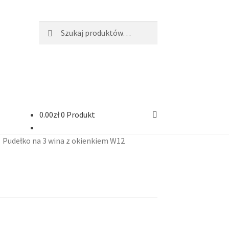
Szukaj:
Szukaj
0.00
zł
0 Produkt
Pudełko na 3 wina z okienkiem W12
ści