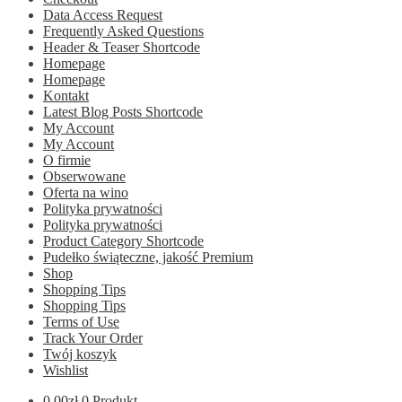
Data Access Request
Frequently Asked Questions
Header & Teaser Shortcode
Homepage
Homepage
Kontakt
Latest Blog Posts Shortcode
My Account
My Account
O firmie
Obserwowane
Oferta na wino
Polityka prywatności
Polityka prywatności
Product Category Shortcode
Pudełko świąteczne, jakość Premium
Shop
Shopping Tips
Shopping Tips
Terms of Use
Track Your Order
Twój koszyk
Wishlist
0.00
zł
0 Produkt