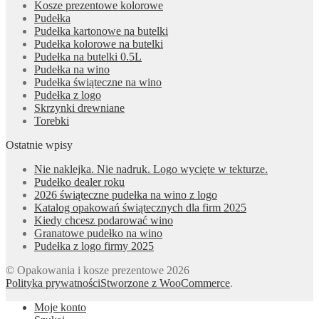
Kosze prezentowe kolorowe
Pudełka
Pudełka kartonowe na butelki
Pudełka kolorowe na butelki
Pudełka na butelki 0.5L
Pudełka na wino
Pudełka świąteczne na wino
Pudełka z logo
Skrzynki drewniane
Torebki
Ostatnie wpisy
Nie naklejka. Nie nadruk. Logo wycięte w tekturze.
Pudełko dealer roku
2026 świąteczne pudełka na wino z logo
Katalog opakowań świątecznych dla firm 2025
Kiedy chcesz podarować wino
Granatowe pudełko na wino
Pudełka z logo firmy 2025
© Opakowania i kosze prezentowe 2026
Polityka prywatności
Stworzone z WooCommerce
.
Moje konto