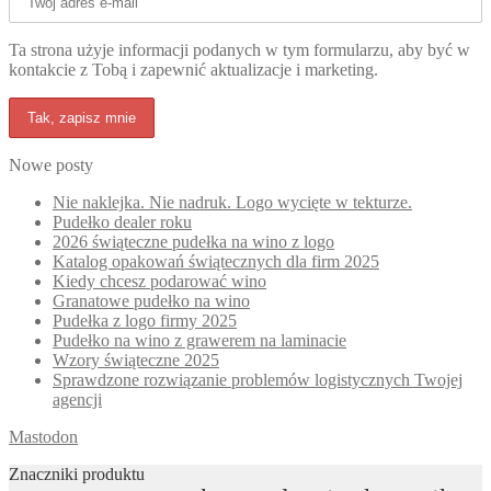
Ta strona użyje informacji podanych w tym formularzu, aby być w
kontakcie z Tobą i zapewnić aktualizacje i marketing.
Nowe posty
Nie naklejka. Nie nadruk. Logo wycięte w tekturze.
Pudełko dealer roku
2026 świąteczne pudełka na wino z logo
Katalog opakowań świątecznych dla firm 2025
Kiedy chcesz podarować wino
Granatowe pudełko na wino
Pudełka z logo firmy 2025
Pudełko na wino z grawerem na laminacie
Wzory świąteczne 2025
Sprawdzone rozwiązanie problemów logistycznych Twojej
agencji
Mastodon
Znaczniki produktu