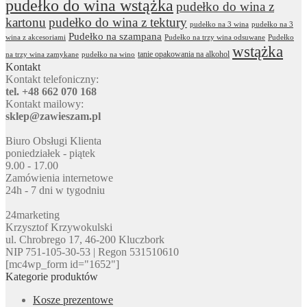
pudełko do wina wstążka
pudełko do wina z
kartonu
pudełko do wina z tektury
pudełko na 3 wina
pudełko na 3
Pudełko na szampana
wina z akcesoriami
Pudełko na trzy wina odsuwane
Pudełko
wstążka
tanie opakowania na alkohol
na trzy wina zamykane
pudełko na wino
Kontakt
Kontakt telefoniczny:
tel. +48 662 070 168
Kontakt mailowy:
sklep@zawieszam.pl
Biuro Obsługi Klienta
poniedziałek - piątek
9.00 - 17.00
Zamówienia internetowe
24h - 7 dni w tygodniu
24marketing
Krzysztof Krzywokulski
ul. Chrobrego 17, 46-200 Kluczbork
NIP 751-105-30-53 | Regon 531510610
[mc4wp_form id="1652"]
Kategorie produktów
Kosze prezentowe