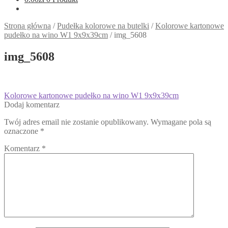
Strona główna
/
Pudełka kolorowe na butelki
/
Kolorowe kartonowe
pudełko na wino W1 9x9x39cm
/
img_5608
img_5608
Nawigacja
Poprzedni
Kolorowe kartonowe pudełko na wino W1 9x9x39cm
wpis:
Dodaj komentarz
wpisu
Twój adres email nie zostanie opublikowany.
Wymagane pola są
oznaczone
*
Komentarz
*