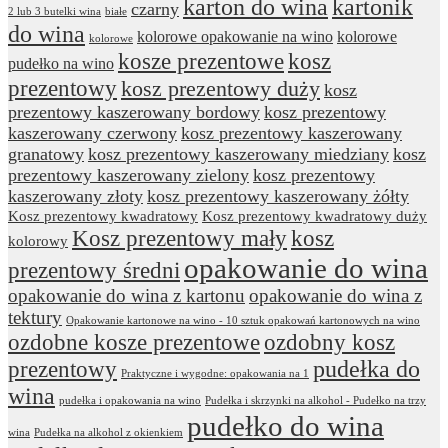
karton do wina
kartonik
czarny
2 lub 3 butelki wina
białe
do wina
kolorowe opakowanie na wino
kolorowe
kolorowe
kosze prezentowe
kosz
pudełko na wino
prezentowy
kosz prezentowy duży
kosz
prezentowy kaszerowany bordowy
kosz prezentowy
kaszerowany czerwony
kosz prezentowy kaszerowany
granatowy
kosz prezentowy kaszerowany miedziany
kosz
prezentowy kaszerowany zielony
kosz prezentowy
kaszerowany złoty
kosz prezentowy kaszerowany żółty
Kosz prezentowy kwadratowy
Kosz prezentowy kwadratowy duży
Kosz prezentowy mały
kosz
kolorowy
opakowanie do wina
prezentowy średni
opakowanie do wina z kartonu
opakowanie do wina z
tektury
Opakowanie kartonowe na wino - 10 sztuk opakowań kartonowych na wino
ozdobne kosze prezentowe
ozdobny kosz
prezentowy
pudełka do
Praktyczne i wygodne: opakowania na 1
wina
pudełka i opakowania na wino
Pudełka i skrzynki na alkohol - Pudełko na trzy
pudełko do wina
wina
Pudełka na alkohol z okienkiem