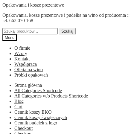
Przejdź
Przejdź
Opakowania i kosze prezentowe
do
do
Opakowania, kosze prezentowe i pudełka na wino od producenta ::
nawigacji
treści
tel. 662 070 168
Szukaj:
Szukaj
Menu
O firmie
Wzory
Kontakt
Współpraca
Oferta na wino
Próbki opakowań
Strona główna
All Categories Shortcode
All Categories w/o Products Shortcode
Blog
Cart
Cennik koszy EKO
Cennik koszy świątecznych
Cennik pudełek z logo
Checkout
Checkout