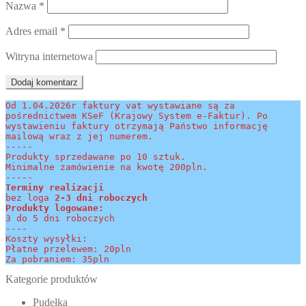
Nazwa
*
Adres email
*
Witryna internetowa
Od 1.04.2026r faktury vat wystawiane są za 
pośrednictwem KSeF (Krajowy System e-Faktur). Po 
wystawieniu faktury otrzymają Państwo informację 
mailową wraz z jej numerem.
-----
Produkty sprzedawane po 10 sztuk.
Minimalne zamówienie na kwotę 200pln.
-----
Terminy realizacji 
bez loga
 2-3 dni roboczych
Produkty logowane:
3 do 5 dni roboczych
----
Koszty wysyłki:
Płatne przelewem: 20pln
Za pobraniem: 35pln
Kategorie produktów
Pudełka