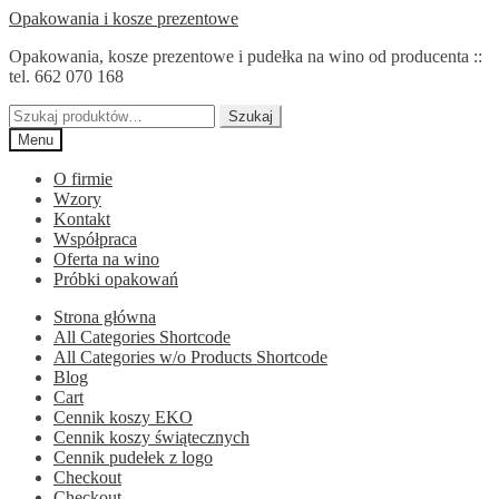
Przejdź
Przejdź
Opakowania i kosze prezentowe
do
do
Opakowania, kosze prezentowe i pudełka na wino od producenta ::
nawigacji
treści
tel. 662 070 168
Szukaj:
Szukaj
Menu
O firmie
Wzory
Kontakt
Współpraca
Oferta na wino
Próbki opakowań
Strona główna
All Categories Shortcode
All Categories w/o Products Shortcode
Blog
Cart
Cennik koszy EKO
Cennik koszy świątecznych
Cennik pudełek z logo
Checkout
Checkout