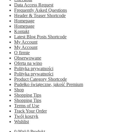
Data Access Request
Frequently Asked Questions
Header & Teaser Shortcode
Homepage
Homepage
Kontakt
Latest Blog Posts Shortcode
My Account
My Account
O firmie
Obserwowane
Oferta na wino
Polityka prywatności
Polityka prywatności
Product Category Shortcode
Pudełko świąteczne, jakość Premium
Shop
Shopping Tips
Shopping Tips
Terms of Use
Track Your Order
Twój koszyk
Wishlist
0.00
zł
0 Produkt