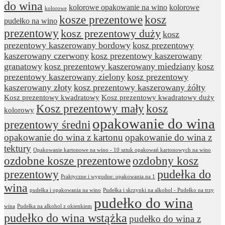
do wina
kolorowe opakowanie na wino
kolorowe
kolorowe
kosze prezentowe
kosz
pudełko na wino
prezentowy
kosz prezentowy duży
kosz
prezentowy kaszerowany bordowy
kosz prezentowy
kaszerowany czerwony
kosz prezentowy kaszerowany
granatowy
kosz prezentowy kaszerowany miedziany
kosz
prezentowy kaszerowany zielony
kosz prezentowy
kaszerowany złoty
kosz prezentowy kaszerowany żółty
Kosz prezentowy kwadratowy
Kosz prezentowy kwadratowy duży
Kosz prezentowy mały
kosz
kolorowy
opakowanie do wina
prezentowy średni
opakowanie do wina z kartonu
opakowanie do wina z
tektury
Opakowanie kartonowe na wino - 10 sztuk opakowań kartonowych na wino
ozdobne kosze prezentowe
ozdobny kosz
prezentowy
pudełka do
Praktyczne i wygodne: opakowania na 1
wina
pudełka i opakowania na wino
Pudełka i skrzynki na alkohol - Pudełko na trzy
pudełko do wina
wina
Pudełka na alkohol z okienkiem
pudełko do wina wstążka
pudełko do wina z