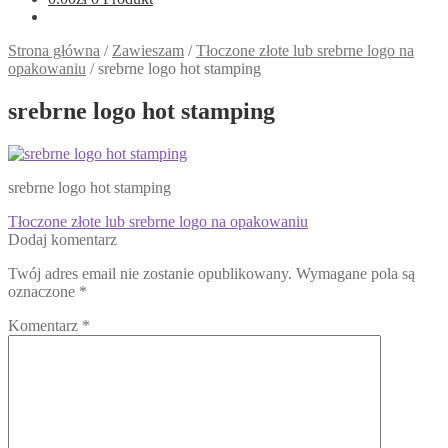
Strona główna
/
Zawieszam
/
Tłoczone złote lub srebrne logo na
opakowaniu
/
srebrne logo hot stamping
srebrne logo hot stamping
srebrne logo hot stamping
Nawigacja
Poprzedni
Tłoczone złote lub srebrne logo na opakowaniu
wpis:
Dodaj komentarz
wpisu
Twój adres email nie zostanie opublikowany.
Wymagane pola są
oznaczone
*
Komentarz
*