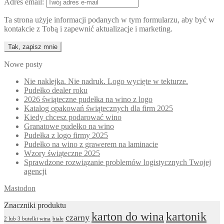
Adres email:
Ta strona użyje informacji podanych w tym formularzu, aby być w
kontakcie z Tobą i zapewnić aktualizacje i marketing.
Nowe posty
Nie naklejka. Nie nadruk. Logo wycięte w tekturze.
Pudełko dealer roku
2026 świąteczne pudełka na wino z logo
Katalog opakowań świątecznych dla firm 2025
Kiedy chcesz podarować wino
Granatowe pudełko na wino
Pudełka z logo firmy 2025
Pudełko na wino z grawerem na laminacie
Wzory świąteczne 2025
Sprawdzone rozwiązanie problemów logistycznych Twojej
agencji
Mastodon
Znaczniki produktu
karton do wina
kartonik
czarny
2 lub 3 butelki wina
białe