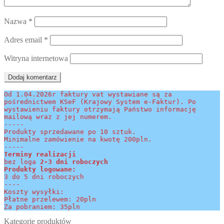
Nazwa
*
Adres email
*
Witryna internetowa
Od 1.04.2026r faktury vat wystawiane są za 
pośrednictwem KSeF (Krajowy System e-Faktur). Po 
wystawieniu faktury otrzymają Państwo informację 
mailową wraz z jej numerem.
-----
Produkty sprzedawane po 10 sztuk.
Minimalne zamówienie na kwotę 200pln.
-----
Terminy realizacji 
bez loga
 2-3 dni roboczych
Produkty logowane:
3 do 5 dni roboczych
----
Koszty wysyłki:
Płatne przelewem: 20pln
Za pobraniem: 35pln
Kategorie produktów