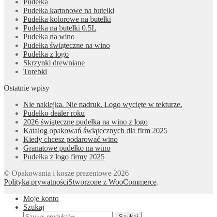
Pudełka
Pudełka kartonowe na butelki
Pudełka kolorowe na butelki
Pudełka na butelki 0.5L
Pudełka na wino
Pudełka świąteczne na wino
Pudełka z logo
Skrzynki drewniane
Torebki
Ostatnie wpisy
Nie naklejka. Nie nadruk. Logo wycięte w tekturze.
Pudełko dealer roku
2026 świąteczne pudełka na wino z logo
Katalog opakowań świątecznych dla firm 2025
Kiedy chcesz podarować wino
Granatowe pudełko na wino
Pudełka z logo firmy 2025
© Opakowania i kosze prezentowe 2026
Polityka prywatności
Stworzone z WooCommerce
.
Moje konto
Szukaj
Szukaj:
Szukaj