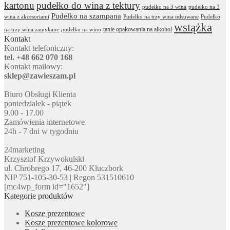
kartonu
pudełko do wina z tektury
pudełko na 3 wina
pudełko na 3
Pudełko na szampana
wina z akcesoriami
Pudełko na trzy wina odsuwane
Pudełko
wstążka
tanie opakowania na alkohol
na trzy wina zamykane
pudełko na wino
Kontakt
Kontakt telefoniczny:
tel. +48 662 070 168
Kontakt mailowy:
sklep@zawieszam.pl
Biuro Obsługi Klienta
poniedziałek - piątek
9.00 - 17.00
Zamówienia internetowe
24h - 7 dni w tygodniu
24marketing
Krzysztof Krzywokulski
ul. Chrobrego 17, 46-200 Kluczbork
NIP 751-105-30-53 | Regon 531510610
[mc4wp_form id="1652"]
Kategorie produktów
Kosze prezentowe
Kosze prezentowe kolorowe