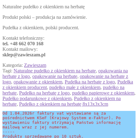
Naturalne pudełko z okienkiem na herbatę
Produkt polski – produkcja na zamówienie.
Pudełka z okienkiem, polski producent.
Kontakt telefoniczny:
tel. +48 662 070 168
Kontakt mailowy:
sklep@zawieszam.pl
Kategoria:
Zawieszam
Tagi:
Naturalne pudełko z okienkiem na herbatę
,
opakowania na
herbatę z logo
,
opakowanie na herbatę
,
opakowanie na herbatę z
logo
,
opakowanie z okienkiem
,
Pudełka na herbatę z logo
,
Pudełka
z okienkiem producent
,
pudełko małe z okienkiem
,
pudełko na
herbatę
,
Pudełko na herbatę z logo
,
pudełko papierowe z okienkiem
,
Pudełko podarunkowe z okienkiem
,
Pudełko z okienkiem na
herbatę
,
Pudełko z okienkiem na herbatę 8x13x3x3cm
Od 1.04.2026r faktury vat wystawiane są za 
pośrednictwem KSeF (Krajowy System e-Faktur). Po 
wystawieniu faktury otrzymają Państwo informację 
mailową wraz z jej numerem.
-----
Produkty sprzedawane po 10 sztuk.