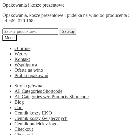
Przejdź
Przejdź
Opakowania i kosze prezentowe
do
do
Opakowania, kosze prezentowe i pudełka na wino od producenta ::
nawigacji
treści
tel. 662 070 168
Szukaj:
Szukaj
Menu
O firmie
Wzory
Kontakt
Współpraca
Oferta na wino
Próbki opakowań
Strona główna
All Categories Shortcode
All Categories w/o Products Shortcode
Blog
Cart
Cennik koszy EKO
Cennik koszy świątecznych
Cennik pudełek z logo
Checkout
Checkout