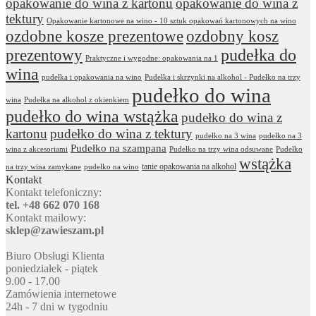
opakowanie do wina z kartonu
opakowanie do wina z
tektury
Opakowanie kartonowe na wino - 10 sztuk opakowań kartonowych na wino
ozdobne kosze prezentowe
ozdobny kosz
prezentowy
pudełka do
Praktyczne i wygodne: opakowania na 1
wina
pudełka i opakowania na wino
Pudełka i skrzynki na alkohol - Pudełko na trzy
pudełko do wina
wina
Pudełka na alkohol z okienkiem
pudełko do wina wstążka
pudełko do wina z
kartonu
pudełko do wina z tektury
pudełko na 3 wina
pudełko na 3
Pudełko na szampana
wina z akcesoriami
Pudełko na trzy wina odsuwane
Pudełko
wstążka
tanie opakowania na alkohol
na trzy wina zamykane
pudełko na wino
Kontakt
Kontakt telefoniczny:
tel. +48 662 070 168
Kontakt mailowy:
sklep@zawieszam.pl
Biuro Obsługi Klienta
poniedziałek - piątek
9.00 - 17.00
Zamówienia internetowe
24h - 7 dni w tygodniu