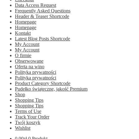
Data Access Request
Frequently Asked Questions
Header & Teaser Shortcode
Homepage
Homepage
Kontakt
Latest Blog Posts Shortcode
My Account
My Account
O firmie
Obserwowane
Oferta na wino
Polityka prywatności
Polityka prywatności
Product Category Shortcode
Pudełko świąteczne, jakość Premium
Shop
Shopping Tips
Shopping Tips
Terms of Use
Track Your Order
Twój koszyk
Wishlist
0.00
zł
0 Produkt