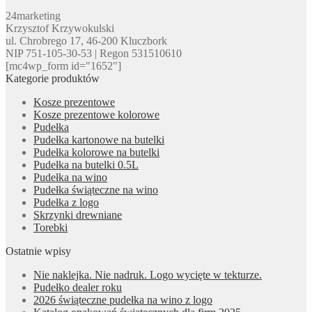
24marketing
Krzysztof Krzywokulski
ul. Chrobrego 17, 46-200 Kluczbork
NIP 751-105-30-53 | Regon 531510610
[mc4wp_form id="1652"]
Kategorie produktów
Kosze prezentowe
Kosze prezentowe kolorowe
Pudełka
Pudełka kartonowe na butelki
Pudełka kolorowe na butelki
Pudełka na butelki 0.5L
Pudełka na wino
Pudełka świąteczne na wino
Pudełka z logo
Skrzynki drewniane
Torebki
Ostatnie wpisy
Nie naklejka. Nie nadruk. Logo wycięte w tekturze.
Pudełko dealer roku
2026 świąteczne pudełka na wino z logo