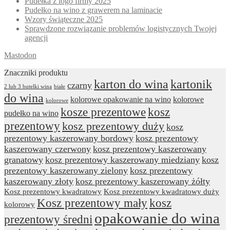
Pudełka z logo firmy 2025
Pudełko na wino z grawerem na laminacie
Wzory świąteczne 2025
Sprawdzone rozwiązanie problemów logistycznych Twojej
agencji
Mastodon
Znaczniki produktu
karton do wina
kartonik
czarny
2 lub 3 butelki wina
białe
do wina
kolorowe opakowanie na wino
kolorowe
kolorowe
kosze prezentowe
kosz
pudełko na wino
prezentowy
kosz prezentowy duży
kosz
prezentowy kaszerowany bordowy
kosz prezentowy
kaszerowany czerwony
kosz prezentowy kaszerowany
granatowy
kosz prezentowy kaszerowany miedziany
kosz
prezentowy kaszerowany zielony
kosz prezentowy
kaszerowany złoty
kosz prezentowy kaszerowany żółty
Kosz prezentowy kwadratowy
Kosz prezentowy kwadratowy duży
Kosz prezentowy mały
kosz
kolorowy
opakowanie do wina
prezentowy średni