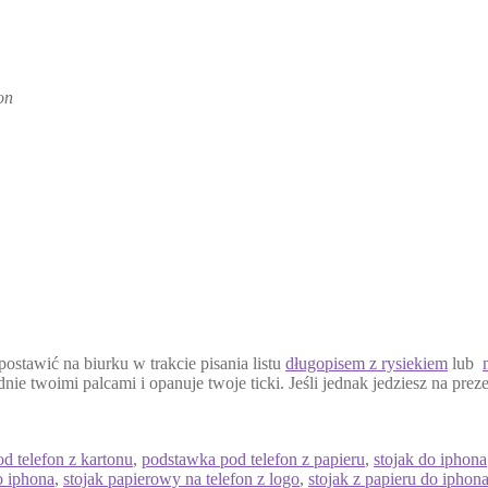
on
stawić na biurku w trakcie pisania listu
długopisem z rysiekiem
lub
dnie twoimi palcami i opanuje twoje ticki. Jeśli jednak jedziesz na p
d telefon z kartonu
,
podstawka pod telefon z papieru
,
stojak do iphona
o iphona
,
stojak papierowy na telefon z logo
,
stojak z papieru do iphon