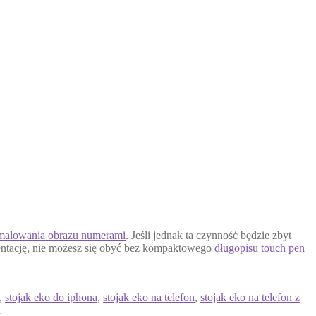
malowania obrazu numerami
. Jeśli jednak ta czynność będzie zbyt
rezentację, nie możesz się obyć bez kompaktowego
długopisu touch pen
,
stojak eko do iphona
,
stojak eko na telefon
,
stojak eko na telefon z
a