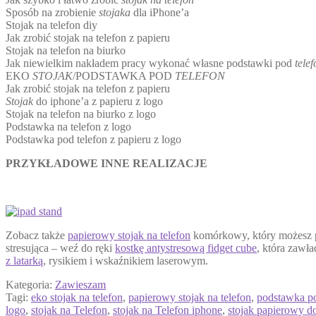
Sposób na zrobienie
stojaka
dla iPhone’a
Stojak na telefon diy
Jak zrobić stojak na telefon z papieru
Stojak na telefon na biurko
Jak niewielkim nakładem pracy wykonać własne podstawki pod
telef
EKO
STOJAK
/PODSTAWKA POD
TELEFON
Jak zrobić stojak na telefon z papieru
Stojak
do iphone’a z papieru z logo
Stojak na telefon na biurko z logo
Podstawka na telefon z logo
Podstawka pod telefon z papieru z logo
PRZYKŁADOWE INNE REALIZACJE
Zobacz także
papierowy stojak na telefon
komórkowy, który możesz po
stresująca – weź do ręki
kostkę antystresową fidget cube
, która zawła
z latarką
, rysikiem i wskaźnikiem laserowym.
Kategoria:
Zawieszam
Tagi:
eko stojak na telefon
,
papierowy stojak na telefon
,
podstawka po
logo
,
stojak na Telefon
,
stojak na Telefon iphone
,
stojak papierowy d