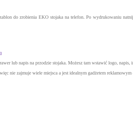
ablon do zrobienia EKO stojaka na telefon. Po wydrukowaniu natnij po
m
j grawer lub napis na przodzie stojaka. Możesz tam wstawić logo, napis
 więc nie zajmuje wiele miejsca a jest idealnym gadżetem reklamowym 