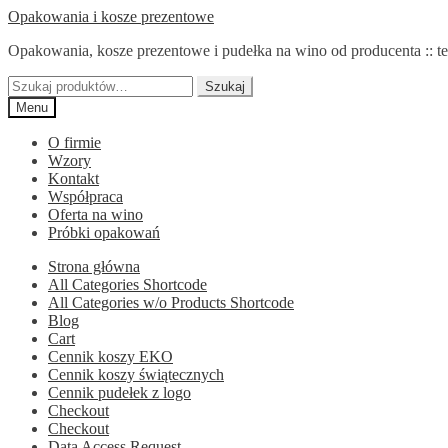
Przejdź
Przejdź
Opakowania i kosze prezentowe
do
do
Opakowania, kosze prezentowe i pudełka na wino od producenta :: te
nawigacji
treści
Szukaj:
Szukaj
Menu
O firmie
Wzory
Kontakt
Współpraca
Oferta na wino
Próbki opakowań
Strona główna
All Categories Shortcode
All Categories w/o Products Shortcode
Blog
Cart
Cennik koszy EKO
Cennik koszy świątecznych
Cennik pudełek z logo
Checkout
Checkout
Data Access Request