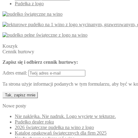
Pudełka z logo
Koszyk
Cennik hurtowy
Zapisz się i odbierz cennik hurtowy:
Adres email:
Ta strona użyje informacji podanych w tym formularzu, aby być w kon
Nowe posty
Nie naklejka. Nie nadruk. Logo wycięte w tekturze.
Pudełko dealer roku
2026 świąteczne pudełka na wino z logo
Katalog opakowań świątecznych dla firm 2025