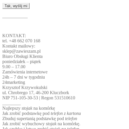
___________
KONTAKT:
tel. +48 662 070 168
Kontakt mailowy:
sklep@zawieszam.pl
Biuro Obsługi Klienta
poniedziałek – piątek
9.00 – 17.00
Zamówienia internetowe
24h – 7 dni w tygodniu
24marketing
Krzysztof Krzywokulski
ul. Chrobrego 17, 46-200 Kluczbork
NIP 751-105-30-53 | Regon 531510610
________
Najlepszy
stojak
na komórkę
Jak zrobić podstawkę pod
telefon z kartonu
Zbuduj supertanią podstawkę pod
telefon
Jak zrobić wybuchowy
stojak
na komórkę.
Jak szybko i łatwo zrobić
stojak na telefon