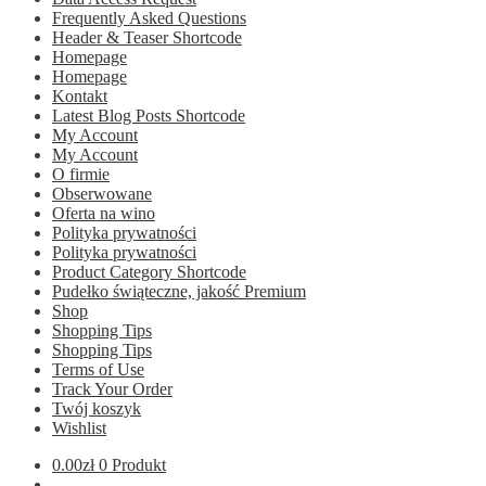
Frequently Asked Questions
Header & Teaser Shortcode
Homepage
Homepage
Kontakt
Latest Blog Posts Shortcode
My Account
My Account
O firmie
Obserwowane
Oferta na wino
Polityka prywatności
Polityka prywatności
Product Category Shortcode
Pudełko świąteczne, jakość Premium
Shop
Shopping Tips
Shopping Tips
Terms of Use
Track Your Order
Twój koszyk
Wishlist
0.00
zł
0 Produkt