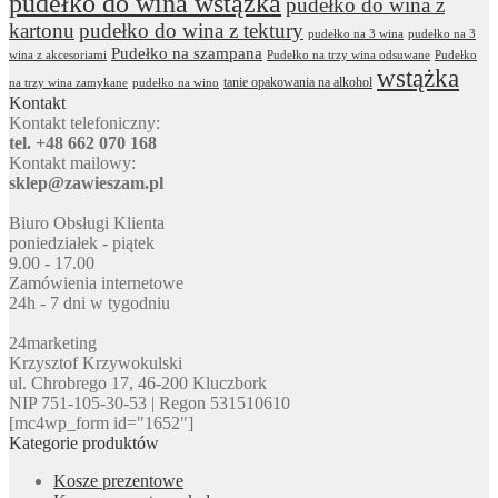
pudełko do wina wstążka
pudełko do wina z
kartonu
pudełko do wina z tektury
pudełko na 3 wina
pudełko na 3
Pudełko na szampana
wina z akcesoriami
Pudełko na trzy wina odsuwane
Pudełko
wstążka
tanie opakowania na alkohol
na trzy wina zamykane
pudełko na wino
Kontakt
Kontakt telefoniczny:
tel. +48 662 070 168
Kontakt mailowy:
sklep@zawieszam.pl
Biuro Obsługi Klienta
poniedziałek - piątek
9.00 - 17.00
Zamówienia internetowe
24h - 7 dni w tygodniu
24marketing
Krzysztof Krzywokulski
ul. Chrobrego 17, 46-200 Kluczbork
NIP 751-105-30-53 | Regon 531510610
[mc4wp_form id="1652"]
Kategorie produktów
Kosze prezentowe