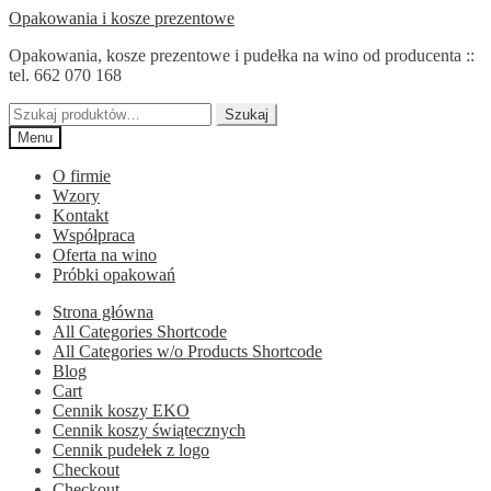
Przejdź
Przejdź
Opakowania i kosze prezentowe
do
do
Opakowania, kosze prezentowe i pudełka na wino od producenta ::
nawigacji
treści
tel. 662 070 168
Szukaj:
Szukaj
Menu
O firmie
Wzory
Kontakt
Współpraca
Oferta na wino
Próbki opakowań
Strona główna
All Categories Shortcode
All Categories w/o Products Shortcode
Blog
Cart
Cennik koszy EKO
Cennik koszy świątecznych
Cennik pudełek z logo
Checkout
Checkout