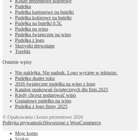
Kosze prezentowe kolorowe
Pudełka
Pudełka kartonowe na butelki
Pudełka kolorowe na butelki
Pudełka na butelki 0.5L
Pudełka na wino
Pudełka świąteczne na wino
Pudełka z logo
Skrzynki drewniane
Torebki
Ostatnie wpisy
Nie naklejka. Nie nadruk. Logo wycięte w tekturze.
Pudełko dealer roku
2026 świąteczne pudełka na wino z logo
Katalog opakowań świątecznych dla firm 2025
Kiedy chcesz podarować wino
Granatowe pudełko na wino
Pudełka z logo firmy 2025
© Opakowania i kosze prezentowe 2026
Polityka prywatności
Stworzone z WooCommerce
.
Moje konto
Szukaj