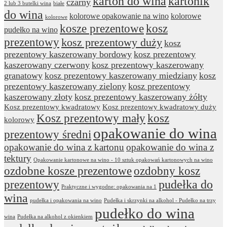
karton do wina
kartonik
czarny
2 lub 3 butelki wina
białe
do wina
kolorowe opakowanie na wino
kolorowe
kolorowe
kosze prezentowe
kosz
pudełko na wino
prezentowy
kosz prezentowy duży
kosz
prezentowy kaszerowany bordowy
kosz prezentowy
kaszerowany czerwony
kosz prezentowy kaszerowany
granatowy
kosz prezentowy kaszerowany miedziany
kosz
prezentowy kaszerowany zielony
kosz prezentowy
kaszerowany złoty
kosz prezentowy kaszerowany żółty
Kosz prezentowy kwadratowy
Kosz prezentowy kwadratowy duży
Kosz prezentowy mały
kosz
kolorowy
opakowanie do wina
prezentowy średni
opakowanie do wina z kartonu
opakowanie do wina z
tektury
Opakowanie kartonowe na wino - 10 sztuk opakowań kartonowych na wino
ozdobne kosze prezentowe
ozdobny kosz
prezentowy
pudełka do
Praktyczne i wygodne: opakowania na 1
wina
pudełka i opakowania na wino
Pudełka i skrzynki na alkohol - Pudełko na trzy
pudełko do wina
wina
Pudełka na alkohol z okienkiem