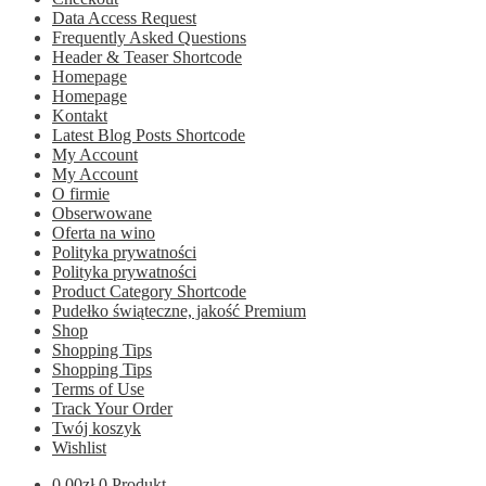
Data Access Request
Frequently Asked Questions
Header & Teaser Shortcode
Homepage
Homepage
Kontakt
Latest Blog Posts Shortcode
My Account
My Account
O firmie
Obserwowane
Oferta na wino
Polityka prywatności
Polityka prywatności
Product Category Shortcode
Pudełko świąteczne, jakość Premium
Shop
Shopping Tips
Shopping Tips
Terms of Use
Track Your Order
Twój koszyk
Wishlist
0.00
zł
0 Produkt