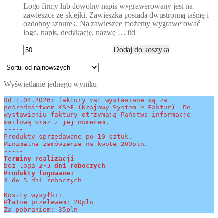
Logo firmy lub dowolny napis wygrawerowany jest na
zawieszce ze sklejki. Zawieszka posiada dwustronną taśmę i
ozdobny sznurek. Na zawieszce możemy wygrawerować
logo, napis, dedykację, nazwę … itd
Dodaj do koszyka
Wyświetlanie jednego wyniku
Od 1.04.2026r faktury vat wystawiane są za 
pośrednictwem KSeF (Krajowy System e-Faktur). Po 
wystawieniu faktury otrzymają Państwo informację 
mailową wraz z jej numerem.
-----
Produkty sprzedawane po 10 sztuk.
Minimalne zamówienie na kwotę 200pln.
-----
Terminy realizacji 
bez loga
 2-3 dni roboczych
Produkty logowane:
3 do 5 dni roboczych
----
Koszty wysyłki:
Płatne przelewem: 20pln
Za pobraniem: 35pln