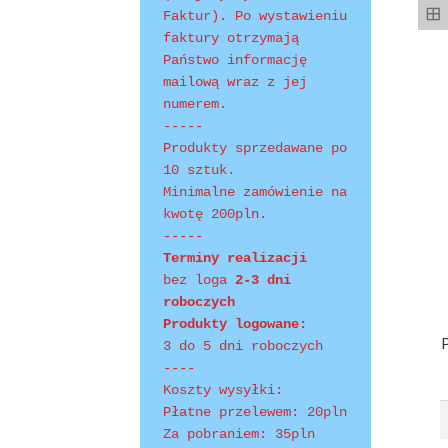
Faktur). Po wystawieniu 
faktury otrzymają 
Shopping Tips
Terms of Use
Track Your Order
Państwo informację 
mailową wraz z jej 
numerem.
-----
Produkty sprzedawane po 
10 sztuk.
Minimalne zamówienie na 
kwotę 200pln.
-----
Terminy realizacji 
bez loga
 2-3 dni 
roboczych
Produkty logowane:
3 do 5 dni roboczych
----
Koszty wysyłki:
Płatne przelewem: 20pln
Za pobraniem: 35pln