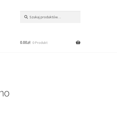
Szukaj:
Szukaj
0.00
zł
0 Produkt
ino
ści