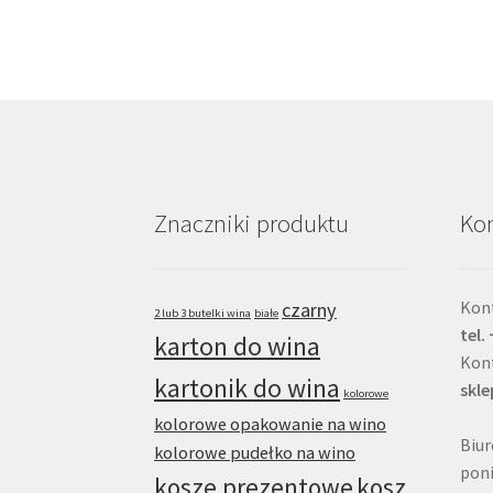
Znaczniki produktu
Kon
Kont
czarny
2 lub 3 butelki wina
białe
tel.
karton do wina
Kon
kartonik do wina
skl
kolorowe
kolorowe opakowanie na wino
Biur
kolorowe pudełko na wino
poni
kosze prezentowe
kosz