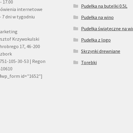
 - 17.00
Pudełka na butelki 0.5L
ówienia internetowe
- 7 dni w tygodniu
Pudełka na wino
Pudełka świąteczne na w
arketing
sztof Krzywokulski
Pudełka z logo
Chrobrego 17, 46-200
Skrzynki drewniane
czbork
751-105-30-53 | Regon
Torebki
510610
4wp_form id="1652"]