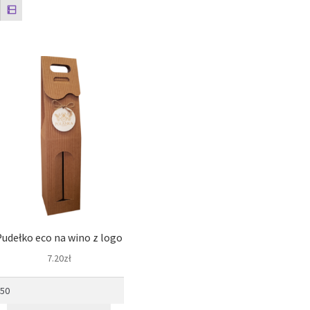
Twój koszyk
Wishlist
Pudełko eco na wino z logo
7.20
zł