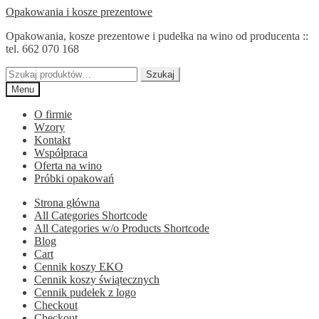
Przejdź
Przejdź
Opakowania i kosze prezentowe
do
do
Opakowania, kosze prezentowe i pudełka na wino od producenta ::
nawigacji
treści
tel. 662 070 168
Szukaj:
Szukaj
Menu
O firmie
Wzory
Kontakt
Współpraca
Oferta na wino
Próbki opakowań
Strona główna
All Categories Shortcode
All Categories w/o Products Shortcode
Blog
Cart
Cennik koszy EKO
Cennik koszy świątecznych
Cennik pudełek z logo
Checkout
Checkout