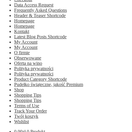
Data Access Request
Frequently Asked Questions
Header & Teaser Shortcode
Homepage
Homepage
Kontakt
Latest Blog Posts Shortcode
My Account
My Account
O firmie
Obserwowane
Oferta na wino
Polityka prywatności
Polityka prywatności
Product Category Shortcode
Pudełko świąteczne, jakość Premium
Shop
Shopping Tips
Shopping Tips
Terms of Use
Track Your Order
Twój koszyk
Wishlist
0.00
zł
0 Produkt