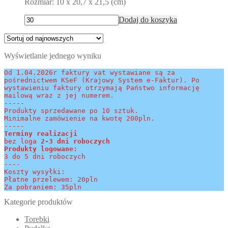
Rozmiar: 10 x 20,7 x 21,5 (cm)
Dodaj do koszyka
Wyświetlanie jednego wyniku
Od 1.04.2026r faktury vat wystawiane są za 
pośrednictwem KSeF (Krajowy System e-Faktur). Po 
wystawieniu faktury otrzymają Państwo informację 
mailową wraz z jej numerem.
-----
Produkty sprzedawane po 10 sztuk.
Minimalne zamówienie na kwotę 200pln.
-----
Terminy realizacji 
bez loga
 2-3 dni roboczych
Produkty logowane:
3 do 5 dni roboczych
----
Koszty wysyłki:
Płatne przelewem: 20pln
Za pobraniem: 35pln
Kategorie produktów
Torebki