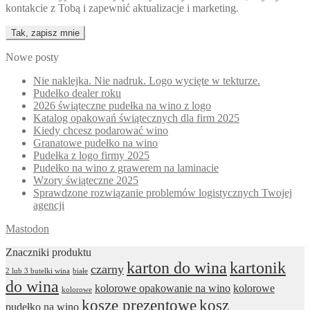
kontakcie z Tobą i zapewnić aktualizacje i marketing.
Nowe posty
Nie naklejka. Nie nadruk. Logo wycięte w tekturze.
Pudełko dealer roku
2026 świąteczne pudełka na wino z logo
Katalog opakowań świątecznych dla firm 2025
Kiedy chcesz podarować wino
Granatowe pudełko na wino
Pudełka z logo firmy 2025
Pudełko na wino z grawerem na laminacie
Wzory świąteczne 2025
Sprawdzone rozwiązanie problemów logistycznych Twojej
agencji
Mastodon
Znaczniki produktu
karton do wina
kartonik
czarny
2 lub 3 butelki wina
białe
do wina
kolorowe opakowanie na wino
kolorowe
kolorowe
kosze prezentowe
kosz
pudełko na wino