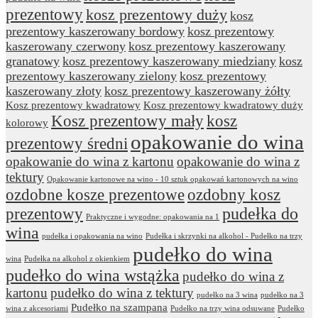
prezentowy
kosz prezentowy duży
kosz
prezentowy kaszerowany bordowy
kosz prezentowy
kaszerowany czerwony
kosz prezentowy kaszerowany
granatowy
kosz prezentowy kaszerowany miedziany
kosz
prezentowy kaszerowany zielony
kosz prezentowy
kaszerowany złoty
kosz prezentowy kaszerowany żółty
Kosz prezentowy kwadratowy
Kosz prezentowy kwadratowy duży
Kosz prezentowy mały
kosz
kolorowy
opakowanie do wina
prezentowy średni
opakowanie do wina z kartonu
opakowanie do wina z
tektury
Opakowanie kartonowe na wino - 10 sztuk opakowań kartonowych na wino
ozdobne kosze prezentowe
ozdobny kosz
prezentowy
pudełka do
Praktyczne i wygodne: opakowania na 1
wina
pudełka i opakowania na wino
Pudełka i skrzynki na alkohol - Pudełko na trzy
pudełko do wina
wina
Pudełka na alkohol z okienkiem
pudełko do wina wstążka
pudełko do wina z
kartonu
pudełko do wina z tektury
pudełko na 3 wina
pudełko na 3
Pudełko na szampana
wina z akcesoriami
Pudełko na trzy wina odsuwane
Pudełko