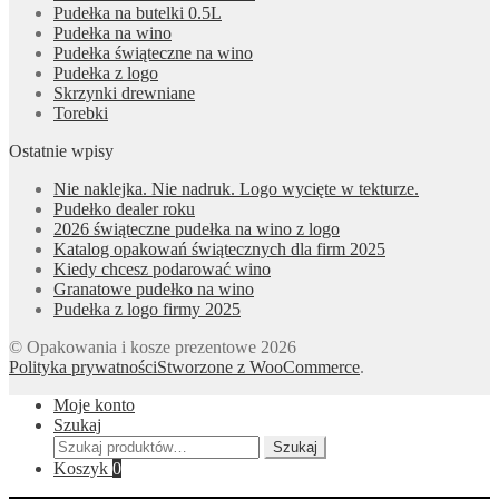
Pudełka na butelki 0.5L
Pudełka na wino
Pudełka świąteczne na wino
Pudełka z logo
Skrzynki drewniane
Torebki
Ostatnie wpisy
Nie naklejka. Nie nadruk. Logo wycięte w tekturze.
Pudełko dealer roku
2026 świąteczne pudełka na wino z logo
Katalog opakowań świątecznych dla firm 2025
Kiedy chcesz podarować wino
Granatowe pudełko na wino
Pudełka z logo firmy 2025
© Opakowania i kosze prezentowe 2026
Polityka prywatności
Stworzone z WooCommerce
.
Moje konto
Szukaj
Szukaj:
Szukaj
Koszyk
0