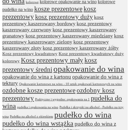
do wina
kolorowe opakowanie na wino
kolorowe
kolorowe
kosze prezentowe
kosz
pudełko na wino
prezentowy
kosz prezentowy duży
kosz
prezentowy kaszerowany bordowy
kosz prezentowy
kaszerowany czerwony
kosz prezentowy kaszerowany
granatowy
kosz prezentowy kaszerowany miedziany
kosz
prezentowy kaszerowany zielony
kosz prezentowy
kaszerowany złoty
kosz prezentowy kaszerowany żółty
Kosz prezentowy kwadratowy
Kosz prezentowy kwadratowy duży
Kosz prezentowy mały
kosz
kolorowy
opakowanie do wina
prezentowy średni
opakowanie do wina z kartonu
opakowanie do wina z
tektury
Opakowanie kartonowe na wino - 10 sztuk opakowań kartonowych na wino
ozdobne kosze prezentowe
ozdobny kosz
prezentowy
pudełka do
Praktyczne i wygodne: opakowania na 1
wina
pudełka i opakowania na wino
Pudełka i skrzynki na alkohol - Pudełko na trzy
pudełko do wina
wina
Pudełka na alkohol z okienkiem
pudełko do wina wstążka
pudełko do wina z