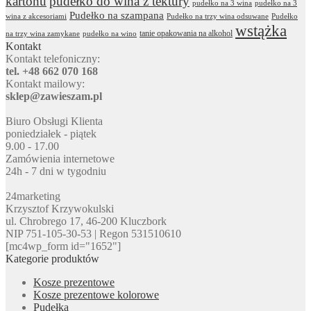
kartonu
pudełko do wina z tektury
pudełko na 3 wina
pudełko na 3
Pudełko na szampana
wina z akcesoriami
Pudełko na trzy wina odsuwane
Pudełko
wstążka
tanie opakowania na alkohol
na trzy wina zamykane
pudełko na wino
Kontakt
Kontakt telefoniczny:
tel. +48 662 070 168
Kontakt mailowy:
sklep@zawieszam.pl
Biuro Obsługi Klienta
poniedziałek - piątek
9.00 - 17.00
Zamówienia internetowe
24h - 7 dni w tygodniu
24marketing
Krzysztof Krzywokulski
ul. Chrobrego 17, 46-200 Kluczbork
NIP 751-105-30-53 | Regon 531510610
[mc4wp_form id="1652"]
Kategorie produktów
Kosze prezentowe
Kosze prezentowe kolorowe
Pudełka