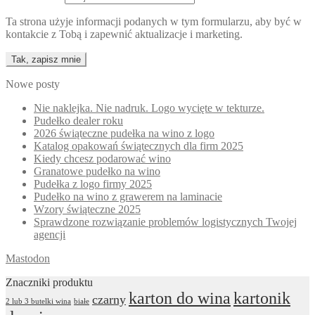
Ta strona użyje informacji podanych w tym formularzu, aby być w
kontakcie z Tobą i zapewnić aktualizacje i marketing.
Nowe posty
Nie naklejka. Nie nadruk. Logo wycięte w tekturze.
Pudełko dealer roku
2026 świąteczne pudełka na wino z logo
Katalog opakowań świątecznych dla firm 2025
Kiedy chcesz podarować wino
Granatowe pudełko na wino
Pudełka z logo firmy 2025
Pudełko na wino z grawerem na laminacie
Wzory świąteczne 2025
Sprawdzone rozwiązanie problemów logistycznych Twojej
agencji
Mastodon
Znaczniki produktu
karton do wina
kartonik
czarny
2 lub 3 butelki wina
białe