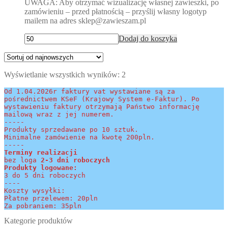
UWAGA: Aby otrzymać wizualizację własnej zawieszki, po
zamówieniu – przed płatnością – przyślij własny logotyp
mailem na adres sklep@zawieszam.pl
Dodaj do koszyka
Posortowane
Wyświetlanie wszystkich wyników: 2
według
Od 1.04.2026r faktury vat wystawiane są za 
najnowszych
pośrednictwem KSeF (Krajowy System e-Faktur). Po 
wystawieniu faktury otrzymają Państwo informację 
mailową wraz z jej numerem.
-----
Produkty sprzedawane po 10 sztuk.
Minimalne zamówienie na kwotę 200pln.
-----
Terminy realizacji 
bez loga
 2-3 dni roboczych
Produkty logowane:
3 do 5 dni roboczych
----
Koszty wysyłki:
Płatne przelewem: 20pln
Za pobraniem: 35pln
Kategorie produktów