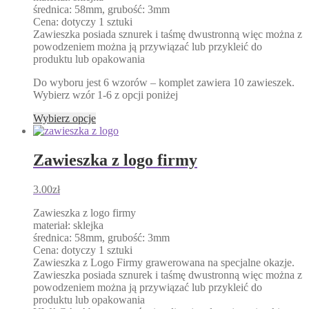
średnica: 58mm, grubość: 3mm
Cena: dotyczy 1 sztuki
Zawieszka posiada sznurek i taśmę dwustronną więc można z
powodzeniem można ją przywiązać lub przykleić do
produktu lub opakowania
Do wyboru jest 6 wzorów – komplet zawiera 10 zawieszek.
Wybierz wzór 1-6 z opcji poniżej
Ten
Wybierz opcje
produkt
ma
wiele
Zawieszka z logo firmy
wariantów.
Opcje
3.00
zł
można
wybrać
Zawieszka z logo firmy
na
materiał: sklejka
stronie
średnica: 58mm, grubość: 3mm
produktu
Cena: dotyczy 1 sztuki
Zawieszka z Logo Firmy grawerowana na specjalne okazje.
Zawieszka posiada sznurek i taśmę dwustronną więc można z
powodzeniem można ją przywiązać lub przykleić do
produktu lub opakowania