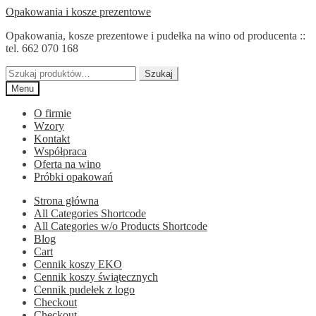
Przejdź
Przejdź
Opakowania i kosze prezentowe
do
do
Opakowania, kosze prezentowe i pudełka na wino od producenta ::
nawigacji
treści
tel. 662 070 168
Szukaj:
Szukaj
Menu
O firmie
Wzory
Kontakt
Współpraca
Oferta na wino
Próbki opakowań
Strona główna
All Categories Shortcode
All Categories w/o Products Shortcode
Blog
Cart
Cennik koszy EKO
Cennik koszy świątecznych
Cennik pudełek z logo
Checkout
Checkout