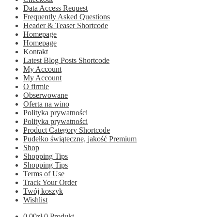
Data Access Request
Frequently Asked Questions
Header & Teaser Shortcode
Homepage
Homepage
Kontakt
Latest Blog Posts Shortcode
My Account
My Account
O firmie
Obserwowane
Oferta na wino
Polityka prywatności
Polityka prywatności
Product Category Shortcode
Pudełko świąteczne, jakość Premium
Shop
Shopping Tips
Shopping Tips
Terms of Use
Track Your Order
Twój koszyk
Wishlist
0.00
zł
0 Produkt