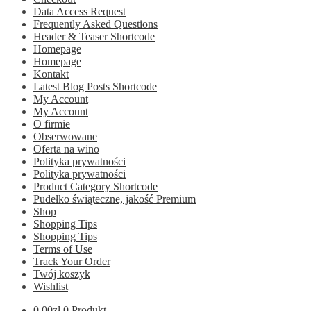
Data Access Request
Frequently Asked Questions
Header & Teaser Shortcode
Homepage
Homepage
Kontakt
Latest Blog Posts Shortcode
My Account
My Account
O firmie
Obserwowane
Oferta na wino
Polityka prywatności
Polityka prywatności
Product Category Shortcode
Pudełko świąteczne, jakość Premium
Shop
Shopping Tips
Shopping Tips
Terms of Use
Track Your Order
Twój koszyk
Wishlist
0.00
zł
0 Produkt