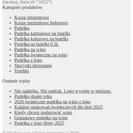
[mc4wp_form id="1652"]
Kategorie produktów
Kosze prezentowe
Kosze prezentowe kolorowe
Pudełka
Pudełka kartonowe na butelki
Pudełka kolorowe na butelki
Pudełka na butelki 0.5L
Pudełka na wino
Pudełka świąteczne na wino
Pudełka z logo
Skrzynki drewniane
Torebki
Ostatnie wpisy
Nie naklejka. Nie nadruk. Logo wycięte w tekturze.
Pudełko dealer roku
2026 świąteczne pudełka na wino z logo
Katalog opakowań świątecznych dla firm 2025
Kiedy chcesz podarować wino
Granatowe pudełko na wino
Pudełka z logo firmy 2025