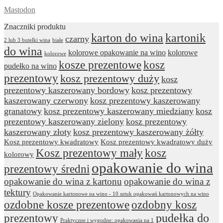
Mastodon
Znaczniki produktu
karton do wina
kartonik
czarny
2 lub 3 butelki wina
białe
do wina
kolorowe opakowanie na wino
kolorowe
kolorowe
kosze prezentowe
kosz
pudełko na wino
prezentowy
kosz prezentowy duży
kosz
prezentowy kaszerowany bordowy
kosz prezentowy
kaszerowany czerwony
kosz prezentowy kaszerowany
granatowy
kosz prezentowy kaszerowany miedziany
kosz
prezentowy kaszerowany zielony
kosz prezentowy
kaszerowany złoty
kosz prezentowy kaszerowany żółty
Kosz prezentowy kwadratowy
Kosz prezentowy kwadratowy duży
Kosz prezentowy mały
kosz
kolorowy
opakowanie do wina
prezentowy średni
opakowanie do wina z kartonu
opakowanie do wina z
tektury
Opakowanie kartonowe na wino - 10 sztuk opakowań kartonowych na wino
ozdobne kosze prezentowe
ozdobny kosz
prezentowy
pudełka do
Praktyczne i wygodne: opakowania na 1