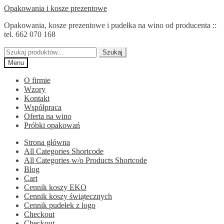
Przejdź
Przejdź
Opakowania i kosze prezentowe
do
do
Opakowania, kosze prezentowe i pudełka na wino od producenta ::
nawigacji
treści
tel. 662 070 168
Szukaj:
Szukaj
Menu
O firmie
Wzory
Kontakt
Współpraca
Oferta na wino
Próbki opakowań
Strona główna
All Categories Shortcode
All Categories w/o Products Shortcode
Blog
Cart
Cennik koszy EKO
Cennik koszy świątecznych
Cennik pudełek z logo
Checkout
Checkout