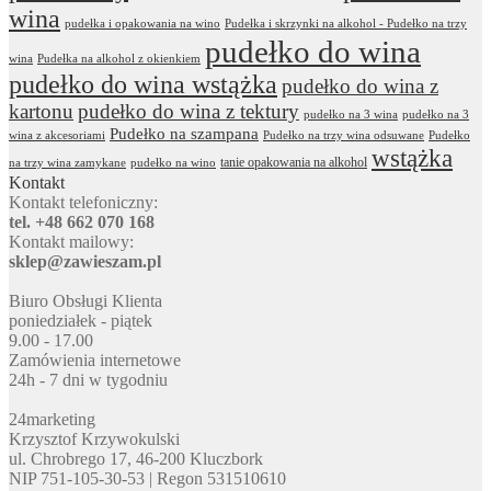
wina
pudełka i opakowania na wino
Pudełka i skrzynki na alkohol - Pudełko na trzy
pudełko do wina
wina
Pudełka na alkohol z okienkiem
pudełko do wina wstążka
pudełko do wina z
kartonu
pudełko do wina z tektury
pudełko na 3 wina
pudełko na 3
Pudełko na szampana
wina z akcesoriami
Pudełko na trzy wina odsuwane
Pudełko
wstążka
tanie opakowania na alkohol
na trzy wina zamykane
pudełko na wino
Kontakt
Kontakt telefoniczny:
tel. +48 662 070 168
Kontakt mailowy:
sklep@zawieszam.pl
Biuro Obsługi Klienta
poniedziałek - piątek
9.00 - 17.00
Zamówienia internetowe
24h - 7 dni w tygodniu
24marketing
Krzysztof Krzywokulski
ul. Chrobrego 17, 46-200 Kluczbork
NIP 751-105-30-53 | Regon 531510610