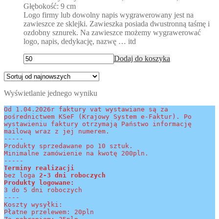
Głębokość: 9 cm
Logo firmy lub dowolny napis wygrawerowany jest na
zawieszce ze sklejki. Zawieszka posiada dwustronną taśmę i
ozdobny sznurek. Na zawieszce możemy wygrawerować
logo, napis, dedykację, nazwę … itd
Dodaj do koszyka
Wyświetlanie jednego wyniku
Od 1.04.2026r faktury vat wystawiane są za 
pośrednictwem KSeF (Krajowy System e-Faktur). Po 
wystawieniu faktury otrzymają Państwo informację 
mailową wraz z jej numerem.
-----
Produkty sprzedawane po 10 sztuk.
Minimalne zamówienie na kwotę 200pln.
-----
Terminy realizacji 
bez loga
 2-3 dni roboczych
Produkty logowane:
3 do 5 dni roboczych
----
Koszty wysyłki:
Płatne przelewem: 20pln