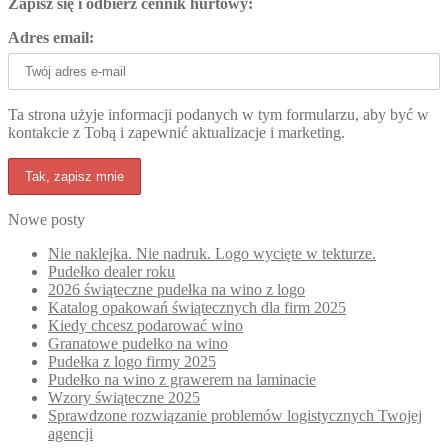
Zapisz się i odbierz cennik hurtowy:
Adres email:
Ta strona użyje informacji podanych w tym formularzu, aby być w
kontakcie z Tobą i zapewnić aktualizacje i marketing.
Nowe posty
Nie naklejka. Nie nadruk. Logo wycięte w tekturze.
Pudełko dealer roku
2026 świąteczne pudełka na wino z logo
Katalog opakowań świątecznych dla firm 2025
Kiedy chcesz podarować wino
Granatowe pudełko na wino
Pudełka z logo firmy 2025
Pudełko na wino z grawerem na laminacie
Wzory świąteczne 2025
Sprawdzone rozwiązanie problemów logistycznych Twojej
agencji