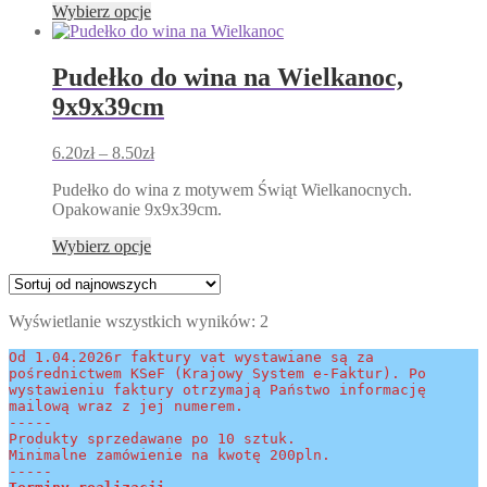
Ten
Wybierz opcje
produkt
ma
wiele
Pudełko do wina na Wielkanoc,
wariantów.
9x9x39cm
Opcje
można
wybrać
Zakres
6.20
zł
–
8.50
zł
na
cen:
stronie
Pudełko do wina z motywem Świąt Wielkanocnych.
od
produktu
Opakowanie 9x9x39cm.
6.20zł
do
Ten
Wybierz opcje
8.50zł
produkt
ma
wiele
Posortowane
Wyświetlanie wszystkich wyników: 2
wariantów.
według
Opcje
Od 1.04.2026r faktury vat wystawiane są za 
najnowszych
można
pośrednictwem KSeF (Krajowy System e-Faktur). Po 
wybrać
wystawieniu faktury otrzymają Państwo informację 
na
mailową wraz z jej numerem.
stronie
-----
Produkty sprzedawane po 10 sztuk.
produktu
Minimalne zamówienie na kwotę 200pln.
-----