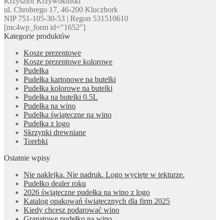
Krzysztof Krzywokulski
ul. Chrobrego 17, 46-200 Kluczbork
NIP 751-105-30-53 | Regon 531510610
[mc4wp_form id="1652"]
Kategorie produktów
Kosze prezentowe
Kosze prezentowe kolorowe
Pudełka
Pudełka kartonowe na butelki
Pudełka kolorowe na butelki
Pudełka na butelki 0.5L
Pudełka na wino
Pudełka świąteczne na wino
Pudełka z logo
Skrzynki drewniane
Torebki
Ostatnie wpisy
Nie naklejka. Nie nadruk. Logo wycięte w tekturze.
Pudełko dealer roku
2026 świąteczne pudełka na wino z logo
Katalog opakowań świątecznych dla firm 2025
Kiedy chcesz podarować wino
Granatowe pudełko na wino