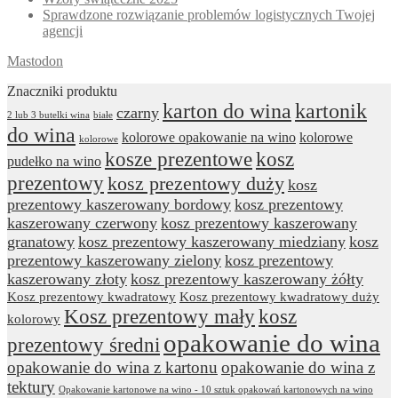
Sprawdzone rozwiązanie problemów logistycznych Twojej
agencji
Mastodon
Znaczniki produktu
karton do wina
kartonik
czarny
2 lub 3 butelki wina
białe
do wina
kolorowe opakowanie na wino
kolorowe
kolorowe
kosze prezentowe
kosz
pudełko na wino
prezentowy
kosz prezentowy duży
kosz
prezentowy kaszerowany bordowy
kosz prezentowy
kaszerowany czerwony
kosz prezentowy kaszerowany
granatowy
kosz prezentowy kaszerowany miedziany
kosz
prezentowy kaszerowany zielony
kosz prezentowy
kaszerowany złoty
kosz prezentowy kaszerowany żółty
Kosz prezentowy kwadratowy
Kosz prezentowy kwadratowy duży
Kosz prezentowy mały
kosz
kolorowy
opakowanie do wina
prezentowy średni
opakowanie do wina z kartonu
opakowanie do wina z
tektury
Opakowanie kartonowe na wino - 10 sztuk opakowań kartonowych na wino