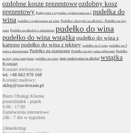
ozdobne kosze prezentowe
ozdobny kosz
prezentowy
pudełka do
Praktyczne i wygodne: opakowania na 1
wina
pudełka i opakowania na wino
Pudełka i skrzynki na alkohol - Pudełko na trzy
pudełko do wina
wina
Pudełka na alkohol z okienkiem
pudełko do wina wstążka
pudełko do wina z
kartonu
pudełko do wina z tektury
pudełko na 3 wina
pudełko na 3
Pudełko na szampana
wina z akcesoriami
Pudełko na trzy wina odsuwane
Pudełko
wstążka
tanie opakowania na alkohol
na trzy wina zamykane
pudełko na wino
Kontakt
Kontakt telefoniczny:
tel. +48 662 070 168
Kontakt mailowy:
sklep@zawieszam.pl
Biuro Obsługi Klienta
poniedziałek - piątek
9.00 - 17.00
Zamówienia internetowe
24h - 7 dni w tygodniu
24marketing