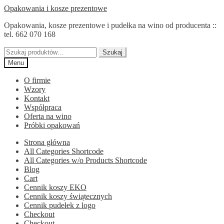
Przejdź
Przejdź
Opakowania i kosze prezentowe
do
do
Opakowania, kosze prezentowe i pudełka na wino od producenta ::
nawigacji
treści
tel. 662 070 168
Szukaj:
Szukaj
Menu
O firmie
Wzory
Kontakt
Współpraca
Oferta na wino
Próbki opakowań
Strona główna
All Categories Shortcode
All Categories w/o Products Shortcode
Blog
Cart
Cennik koszy EKO
Cennik koszy świątecznych
Cennik pudełek z logo
Checkout
Checkout