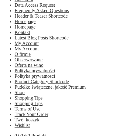
Data Access Request
Frequently Asked Questions
Header & Teaser Shortcode
Homepage
Homepage
Kontakt
Latest Blog Posts Shortcode
My Account
My Account
O firmie
Obserwowane
Oferta na wino
Polityka prywatności
Polityka prywatności
Product Category Shortcode
Pudełko świąteczne, jakość Premium
Shop
Shopping Tips
Shopping Tips
Terms of Use
Track Your Order
Twój koszyk
Wishlist
0.00
zł
0 Produkt