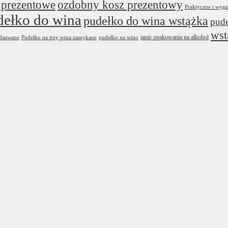
 prezentowe
ozdobny kosz prezentowy
Praktyczne i wyg
dełko do wina
pudełko do wina wstążka
pude
wst
tanie opakowania na alkohol
odsuwane
Pudełko na trzy wina zamykane
pudełko na wino