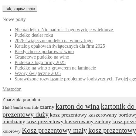
Nowe posty
Nie naklejka. Nie nadruk. Logo wycięte w tekturze.
Pudełko dealer roku
2026 świąteczne pudełka na wino z logo
Katalog opakowań świątecznych dla firm 2025
Kiedy chcesz podarować wino
Granatowe pudełko na wino
Pudełka z logo firmy 2025
Pudełko na wino z grawerem na laminacie
Wzory świąteczne 2025
Sprawdzone rozwiązanie problemów logistycznych Twojej age
Mastodon
Znaczniki produktu
karton do wina
kartonik do
czarny
2 lub 3 butelki wina
białe
prezentowy duży
kosz prezentowy kaszerowany bordow
miedziany
kosz prezentowy kaszerowany zielony
kosz prez
Kosz prezentowy mały
kosz prezentowy
kolorowy