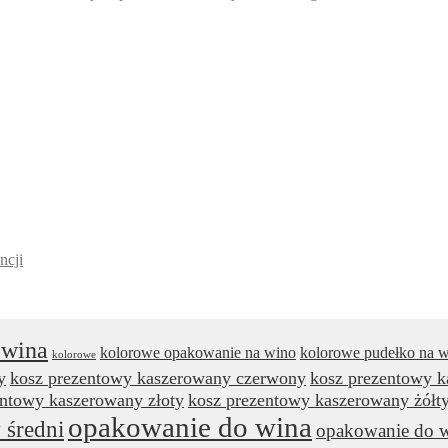
ncji
 wina
kolorowe opakowanie na wino
kolorowe pudełko na 
kolorowe
y
kosz prezentowy kaszerowany czerwony
kosz prezentowy 
entowy kaszerowany złoty
kosz prezentowy kaszerowany żółt
opakowanie do wina
 średni
opakowanie do w