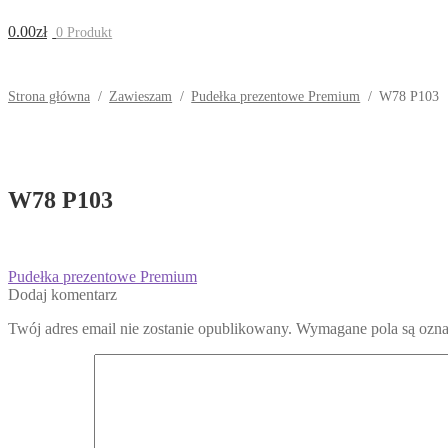
0.00
zł
0 Produkt
Strona główna
/
Zawieszam
/
Pudełka prezentowe Premium
/
W78 P103
W78 P103
Nawigacja
Poprzedni
Pudełka prezentowe Premium
wpis:
Dodaj komentarz
wpisu
Twój adres email nie zostanie opublikowany.
Wymagane pola są ozn