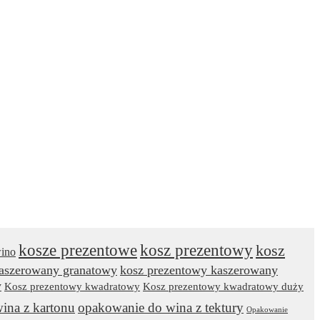
kosze prezentowe
kosz prezentowy
kosz
wino
kaszerowany granatowy
kosz prezentowy kaszerowany
y
Kosz prezentowy kwadratowy
Kosz prezentowy kwadratowy duży
ina z kartonu
opakowanie do wina z tektury
Opakowanie