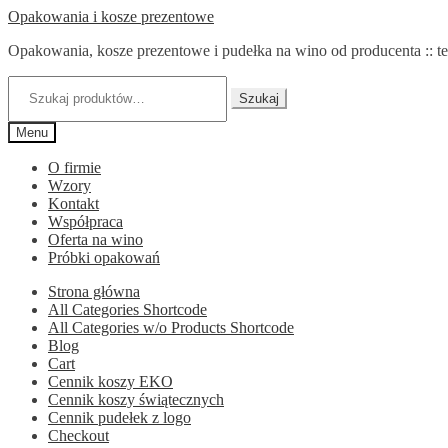
Przejdź
Przejdź
Opakowania i kosze prezentowe
do
do
Opakowania, kosze prezentowe i pudełka na wino od producenta :: te
nawigacji
treści
Szukaj:
Szukaj
Menu
O firmie
Wzory
Kontakt
Współpraca
Oferta na wino
Próbki opakowań
Strona główna
All Categories Shortcode
All Categories w/o Products Shortcode
Blog
Cart
Cennik koszy EKO
Cennik koszy świątecznych
Cennik pudełek z logo
Checkout