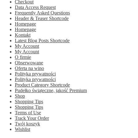
Checkout
Data Access Request
Frequently Asked Questions
Header & Teaser Shortcode
Homepage
Homepage
Kontakt
Latest Blog Posts Shortcode
My Account
My Account
O firmie
Obserwowane
Oferta na wino
Polityka prywatności
Polityka prywatności
Product Category Shortcode
Pudełko świąteczne, jakość Premium
Shop
Shopping Tips
Shopping Tips
Terms of Use
Track Your Order
Twój koszyk
Wishlist