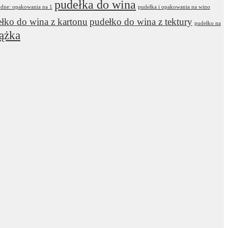
pudełka do wina
odne: opakowania na 1
pudełka i opakowania na wino
łko do wina z kartonu
pudełko do wina z tektury
pudełko na
ążka