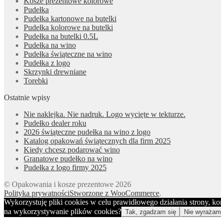
Kosze prezentowe kolorowe
Pudełka
Pudełka kartonowe na butelki
Pudełka kolorowe na butelki
Pudełka na butelki 0.5L
Pudełka na wino
Pudełka świąteczne na wino
Pudełka z logo
Skrzynki drewniane
Torebki
Ostatnie wpisy
Nie naklejka. Nie nadruk. Logo wycięte w tekturze.
Pudełko dealer roku
2026 świąteczne pudełka na wino z logo
Katalog opakowań świątecznych dla firm 2025
Kiedy chcesz podarować wino
Granatowe pudełko na wino
Pudełka z logo firmy 2025
© Opakowania i kosze prezentowe 2026
Polityka prywatności
Stworzone z WooCommerce
.
Wykorzystuję pliki cookies w celu prawidłowego działania strony, k
na wykorzystywanie plików cookies?
Tak, zgadzam się
Nie wyrażam