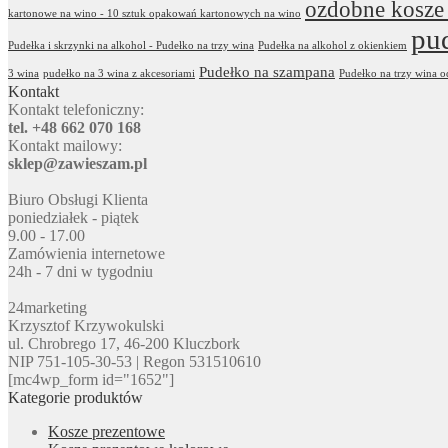
ozdobne kosze
kartonowe na wino - 10 sztuk opakowań kartonowych na wino
pu
Pudełka i skrzynki na alkohol - Pudełko na trzy wina
Pudełka na alkohol z okienkiem
Pudełko na szampana
3 wina
pudełko na 3 wina z akcesoriami
Pudełko na trzy wina 
Kontakt
Kontakt telefoniczny:
tel. +48 662 070 168
Kontakt mailowy:
sklep@zawieszam.pl
Biuro Obsługi Klienta
poniedziałek - piątek
9.00 - 17.00
Zamówienia internetowe
24h - 7 dni w tygodniu
24marketing
Krzysztof Krzywokulski
ul. Chrobrego 17, 46-200 Kluczbork
NIP 751-105-30-53 | Regon 531510610
[mc4wp_form id="1652"]
Kategorie produktów
Kosze prezentowe