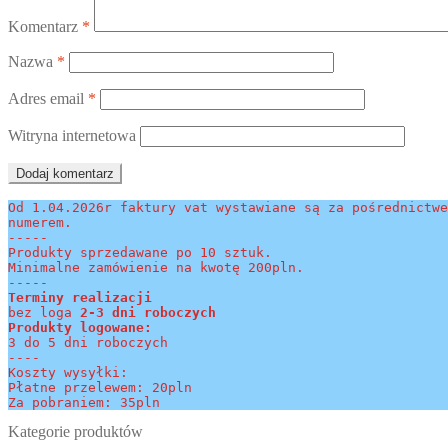
Komentarz
*
Nazwa
*
Adres email
*
Witryna internetowa
Od 1.04.2026r faktury vat wystawiane są za pośrednictwe
numerem.
-----
Produkty sprzedawane po 10 sztuk.
Minimalne zamówienie na kwotę 200pln.
-----
Terminy realizacji 
bez loga
 2-3 dni roboczych
Produkty logowane:
3 do 5 dni roboczych
----
Koszty wysyłki:
Płatne przelewem: 20pln
Za pobraniem: 35pln
Kategorie produktów