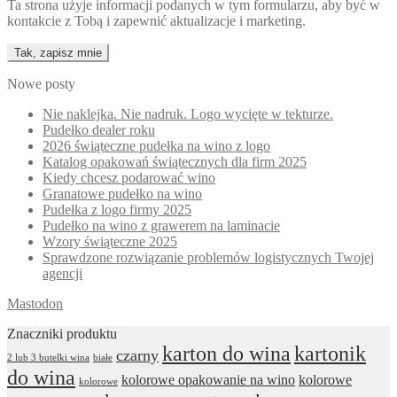
Ta strona użyje informacji podanych w tym formularzu, aby być w
kontakcie z Tobą i zapewnić aktualizacje i marketing.
Nowe posty
Nie naklejka. Nie nadruk. Logo wycięte w tekturze.
Pudełko dealer roku
2026 świąteczne pudełka na wino z logo
Katalog opakowań świątecznych dla firm 2025
Kiedy chcesz podarować wino
Granatowe pudełko na wino
Pudełka z logo firmy 2025
Pudełko na wino z grawerem na laminacie
Wzory świąteczne 2025
Sprawdzone rozwiązanie problemów logistycznych Twojej
agencji
Mastodon
Znaczniki produktu
karton do wina
kartonik
czarny
2 lub 3 butelki wina
białe
do wina
kolorowe opakowanie na wino
kolorowe
kolorowe