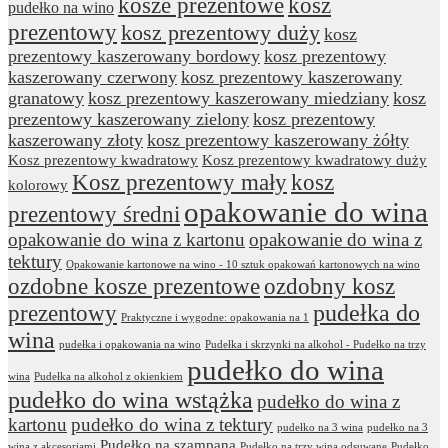
kosze prezentowe
kosz
pudełko na wino
prezentowy
kosz prezentowy duży
kosz
prezentowy kaszerowany bordowy
kosz prezentowy
kaszerowany czerwony
kosz prezentowy kaszerowany
granatowy
kosz prezentowy kaszerowany miedziany
kosz
prezentowy kaszerowany zielony
kosz prezentowy
kaszerowany złoty
kosz prezentowy kaszerowany żółty
Kosz prezentowy kwadratowy
Kosz prezentowy kwadratowy duży
Kosz prezentowy mały
kosz
kolorowy
opakowanie do wina
prezentowy średni
opakowanie do wina z kartonu
opakowanie do wina z
tektury
Opakowanie kartonowe na wino - 10 sztuk opakowań kartonowych na wino
ozdobne kosze prezentowe
ozdobny kosz
prezentowy
pudełka do
Praktyczne i wygodne: opakowania na 1
wina
pudełka i opakowania na wino
Pudełka i skrzynki na alkohol - Pudełko na trzy
pudełko do wina
wina
Pudełka na alkohol z okienkiem
pudełko do wina wstążka
pudełko do wina z
kartonu
pudełko do wina z tektury
pudełko na 3 wina
pudełko na 3
Pudełko na szampana
wina z akcesoriami
Pudełko na trzy wina odsuwane
Pudełko