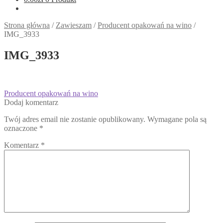
Strona główna
/
Zawieszam
/
Producent opakowań na wino
/
IMG_3933
IMG_3933
Nawigacja
Poprzedni
Producent opakowań na wino
wpis:
Dodaj komentarz
wpisu
Twój adres email nie zostanie opublikowany.
Wymagane pola są
oznaczone
*
Komentarz
*