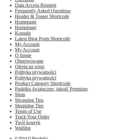
Data Access Request
Frequently Asked Questions
Header & Teaser Shortcode
Homepage
Homepage
Kontakt
Latest Blog Posts Shortcode
My Account
My Account
O firmie
Obserwowane
Oferta na wino
Polityka prywatności
Polityka prywatności
Product Category Shortcode
Pudełko świąteczne, jakość Premium
Shop
Shopping Tips
Shopping Tips
Terms of Use
Track Your Order
Twój koszyk
Wishlist
0.00
zł
0 Produkt