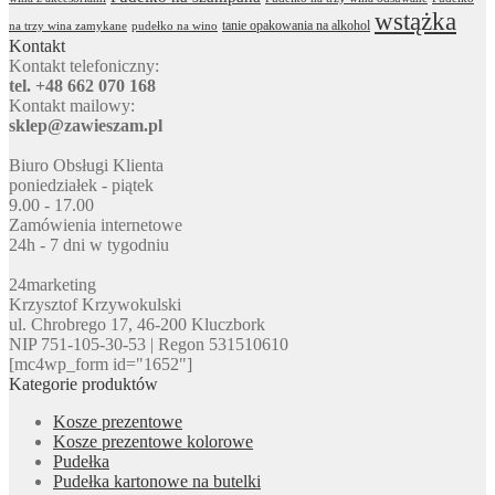
wstążka
tanie opakowania na alkohol
na trzy wina zamykane
pudełko na wino
Kontakt
Kontakt telefoniczny:
tel. +48 662 070 168
Kontakt mailowy:
sklep@zawieszam.pl
Biuro Obsługi Klienta
poniedziałek - piątek
9.00 - 17.00
Zamówienia internetowe
24h - 7 dni w tygodniu
24marketing
Krzysztof Krzywokulski
ul. Chrobrego 17, 46-200 Kluczbork
NIP 751-105-30-53 | Regon 531510610
[mc4wp_form id="1652"]
Kategorie produktów
Kosze prezentowe
Kosze prezentowe kolorowe
Pudełka
Pudełka kartonowe na butelki