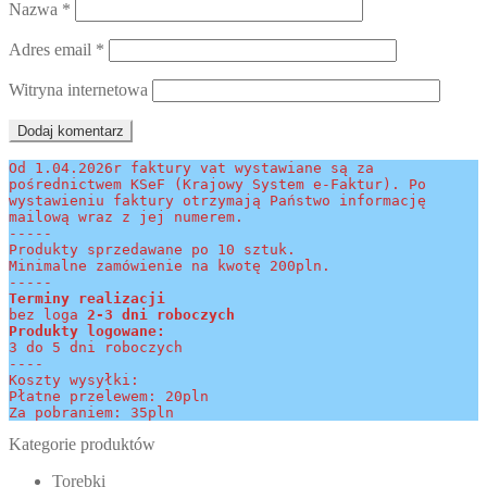
Nazwa
*
Adres email
*
Witryna internetowa
Od 1.04.2026r faktury vat wystawiane są za 
pośrednictwem KSeF (Krajowy System e-Faktur). Po 
wystawieniu faktury otrzymają Państwo informację 
mailową wraz z jej numerem.
-----
Produkty sprzedawane po 10 sztuk.
Minimalne zamówienie na kwotę 200pln.
-----
Terminy realizacji 
bez loga
 2-3 dni roboczych
Produkty logowane:
3 do 5 dni roboczych
----
Koszty wysyłki:
Płatne przelewem: 20pln
Za pobraniem: 35pln
Kategorie produktów
Torebki