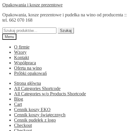
Przejdź
Przejdź
Opakowania i kosze prezentowe
do
do
Opakowania, kosze prezentowe i pudełka na wino od producenta ::
nawigacji
treści
tel. 662 070 168
Szukaj:
Szukaj
Menu
O firmie
Wzory
Kontakt
Współpraca
Oferta na wino
Próbki opakowań
Strona główna
All Categories Shortcode
All Categories w/o Products Shortcode
Blog
Cart
Cennik koszy EKO
Cennik koszy świątecznych
Cennik pudełek z logo
Checkout
Checkout