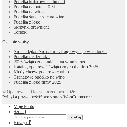
Pudełka kolorowe na butelki
Pudełka na butelki 0.5L
Pudełka na wino
Pudełka świąteczne na wino
Pudełka z logo
Skrzynki drewniane
Torebki
Ostatnie wpisy
Nie naklejka. Nie nadruk. Logo wycięte w tekturze.
Pudełko dealer roku
2026 świąteczne pudełka na wino z logo
Katalog opakowań świątecznych dla firm 2025
Kiedy chcesz podarować wino
Granatowe pudełko na wino
Pudełka z logo firmy 2025
© Opakowania i kosze prezentowe 2026
Polityka prywatności
Stworzone z WooCommerce
.
Moje konto
Szukaj
Szukaj:
Szukaj
Koszyk
0